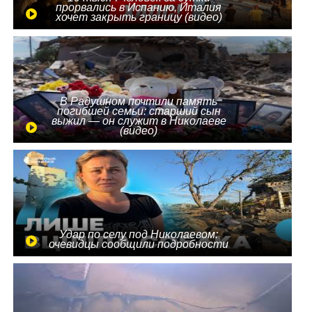
прорвались в Испанию, Италия
хочет закрыть границу (видео)
В Радушном почтили память
погибшей семьи: старший сын
выжил — он служит в Николаеве
(видео)
Удар по селу под Николаевом:
очевидцы сообщили подробности