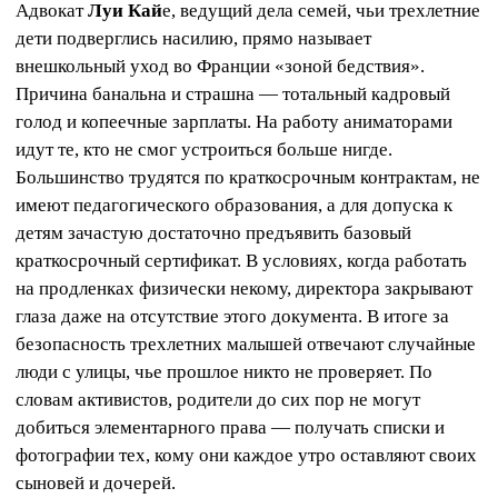
Адвокат
Луи Кай
е, ведущий дела семей, чьи трехлетние
дети подверглись насилию, прямо называет
внешкольный уход во Франции «зоной бедствия».
Причина банальна и страшна — тотальный кадровый
голод и копеечные зарплаты. На работу аниматорами
идут те, кто не смог устроиться больше нигде.
Большинство трудятся по краткосрочным контрактам, не
имеют педагогического образования, а для допуска к
детям зачастую достаточно предъявить базовый
краткосрочный сертификат. В условиях, когда работать
на продленках физически некому, директора закрывают
глаза даже на отсутствие этого документа. В итоге за
безопасность трехлетних малышей отвечают случайные
люди с улицы, чье прошлое никто не проверяет. По
словам активистов, родители до сих пор не могут
добиться элементарного права — получать списки и
фотографии тех, кому они каждое утро оставляют своих
сыновей и дочерей.