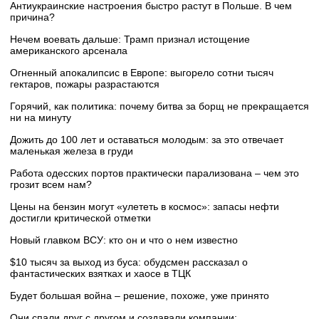
Антиукраинские настроения быстро растут в Польше. В чем
причина?
Нечем воевать дальше: Трамп признал истощение
американского арсенала
Огненный апокалипсис в Европе: выгорело сотни тысяч
гектаров, пожары разрастаются
Горячий, как политика: почему битва за борщ не прекращается
ни на минуту
Дожить до 100 лет и оставаться молодым: за это отвечает
маленькая железа в груди
Работа одесских портов практически парализована – чем это
грозит всем нам?
Цены на бензин могут «улететь в космос»: запасы нефти
достигли критической отметки
Новый главком ВСУ: кто он и что о нем известно
$10 тысяч за выход из буса: обудсмен рассказал о
фантастических взятках и хаосе в ТЦК
Будет большая война – решение, похоже, уже принято
Они спали друг с другом и создавали компании: