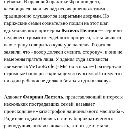
публики. В правовой практике Франции дела,
касающиеся насилия над несовершеннолетними,
традиционно слушают за закрытыми дверями. Но
парижские семьи сознательно пошли на этот шаг,
вдохновившись примером
Жизель Пелико
— героини
недавнего громкого судебного процесса, заставившего
всю страну говорить о культуре насилия. Родители
заявили, что «позор должен сменить сторону», и они не
намерены прятать лица. У здания суда активисты
движения #MeTooEcole («MeToo в школе») развернули
огромные баннеры с кричащим лозунгом: «Потому что
ни один ребенок не должен бояться идти в школу».
Адвокат
Флориан Ластель
, представляющий интересы
нескольких пострадавших семей, называет
происходящее «катастрофой национального масштаба».
Родители годами бились о стену бюрократического
равнодушия, пытаясь доказать, что их дети стали