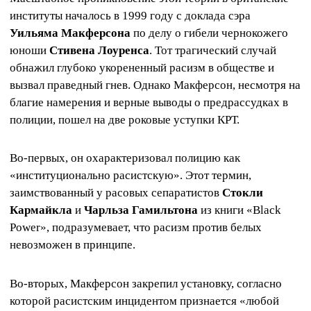
институты началось в 1999 году с доклада сэра
Уильяма Макферсона
по делу о гибели чернокожего
юноши
Стивена Лоуренса
. Тот трагический случай
обнажил глубоко укорененный расизм в обществе и
вызвал праведный гнев. Однако Макферсон, несмотря на
благие намерения и верные выводы о предрассудках в
полиции, пошел на две роковые уступки КРТ.
Во-первых, он охарактеризовал полицию как
«институционально расистскую». Этот термин,
заимствованный у расовых сепаратистов
Стокли
Кармайкла
и
Чарльза Гамильтона
из книги «Black
Power», подразумевает, что расизм против белых
невозможен в принципе.
Во-вторых, Макферсон закрепил установку, согласно
которой расистским инцидентом признается «любой