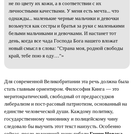
не по цвету их кожи, а в соответствии с их
личностными качествами. У меня есть мечта... что
однажды... маленькие черные мальчики и девочки
возьмутся как сестры и братья за руки с маленькими
белыми мальчиками и девочками. И настанет тот
день, когда все чада Господа Бога нашего вложат
новый смысл в слова: "Страна моя, родной свободы
край, тебе пою я оду…"»
Для современной Великобритании эта речь должна была
стать главным ориентиром. Философия Кинга — это
меритократический, свободный от предрассудков
либерализм и пост-расовый патриотизм, основанный на
единстве человеческой души. Каждому политику,
государственному чиновнику и полицейскому чину
следовало бы выучить этот текст наизусть. Особенно
сейчас, после леденящей душу гибели
Генри Новака
.