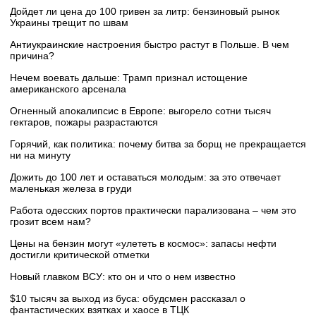
Дойдет ли цена до 100 гривен за литр: бензиновый рынок
Украины трещит по швам
Антиукраинские настроения быстро растут в Польше. В чем
причина?
Нечем воевать дальше: Трамп признал истощение
американского арсенала
Огненный апокалипсис в Европе: выгорело сотни тысяч
гектаров, пожары разрастаются
Горячий, как политика: почему битва за борщ не прекращается
ни на минуту
Дожить до 100 лет и оставаться молодым: за это отвечает
маленькая железа в груди
Работа одесских портов практически парализована – чем это
грозит всем нам?
Цены на бензин могут «улететь в космос»: запасы нефти
достигли критической отметки
Новый главком ВСУ: кто он и что о нем известно
$10 тысяч за выход из буса: обудсмен рассказал о
фантастических взятках и хаосе в ТЦК