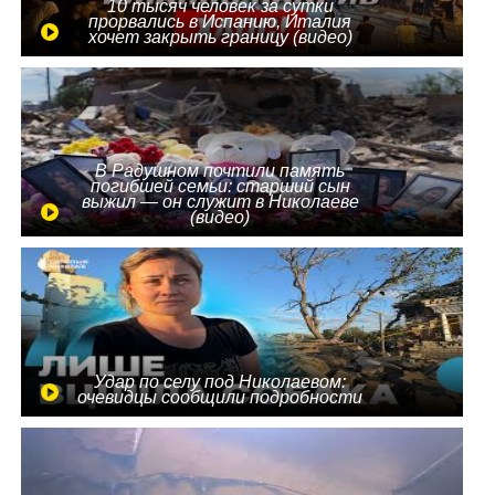
10 тысяч человек за сутки
прорвались в Испанию, Италия
хочет закрыть границу (видео)
В Радушном почтили память
погибшей семьи: старший сын
выжил — он служит в Николаеве
(видео)
Удар по селу под Николаевом:
очевидцы сообщили подробности