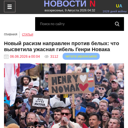
НОВОСТИ
N
U
A
воскресенье, 9 Августа 2026 04:32
1628 дней войны
ГЛАВНАЯ
СТАТЬИ
Новый расизм направлен против белых: что
высветила ужасная гибель Генри Новака
читати українською
06.06.2026 в 00:04
3112