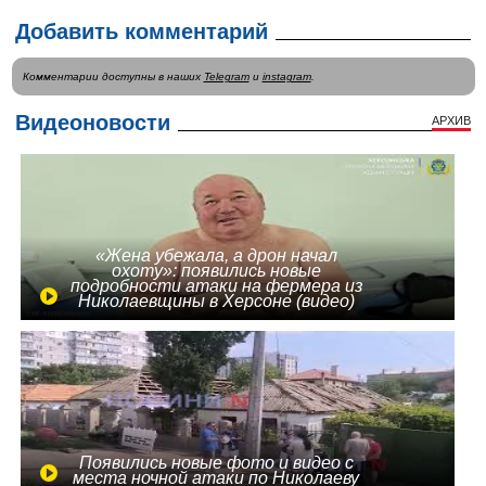
Добавить комментарий
Комментарии доступны в наших
Telegram
и
instagram
.
Видеоновости
АРХИВ
«Жена убежала, а дрон начал
охоту»: появились новые
подробности атаки на фермера из
Николаевщины в Херсоне (видео)
Появились новые фото и видео с
места ночной атаки по Николаеву