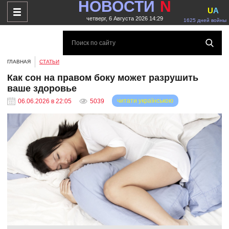
НОВОСТИ
N
U
A
четверг, 6 Августа 2026 14:29
1625 дней войны
ГЛАВНАЯ
СТАТЬИ
Как сон на правом боку может разрушить
ваше здоровье
читати українською
06.06.2026 в 22:05
5039