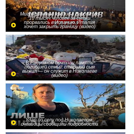
Миграционный кризис в Европе: до
10 тысяч человек за сутки
прорвались в Испанию, Италия
хочет закрыть границу (видео)
В Радушном почтили память
погибшей семьи: старший сын
выжил — он служит в Николаеве
(видео)
Удар по селу под Николаевом:
очевидцы сообщили подробности