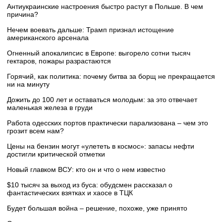
Антиукраинские настроения быстро растут в Польше. В чем
причина?
Нечем воевать дальше: Трамп признал истощение
американского арсенала
Огненный апокалипсис в Европе: выгорело сотни тысяч
гектаров, пожары разрастаются
Горячий, как политика: почему битва за борщ не прекращается
ни на минуту
Дожить до 100 лет и оставаться молодым: за это отвечает
маленькая железа в груди
Работа одесских портов практически парализована – чем это
грозит всем нам?
Цены на бензин могут «улететь в космос»: запасы нефти
достигли критической отметки
Новый главком ВСУ: кто он и что о нем известно
$10 тысяч за выход из буса: обудсмен рассказал о
фантастических взятках и хаосе в ТЦК
Будет большая война – решение, похоже, уже принято