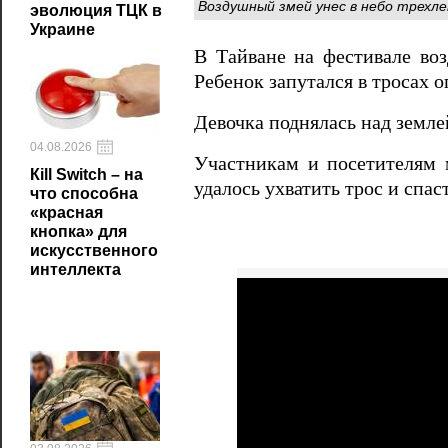
Воздушный змей унес в небо трехл
эволюция ТЦК в
Украине
В Тайване на фестивале во
Ребенок запутался в тросах 
Девочка поднялась над земле
04.08.2026
Участникам и посетителям м
Кill Switch – на
удалось ухватить трос и спас
что способна
«красная
кнопка» для
искусственного
интеллекта