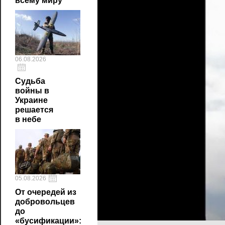
всему миру
06.08.2026
Судьба
войны в
Украине
решается
в небе
05.08.2026
От очередей из
добровольцев
до
«бусификации»: