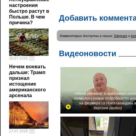
настроения
быстро растут в
Добавить коммент
Польше. В чем
причина?
Комментарии доступны в наших
Telegram
и
ins
Видеоновости
28.07.2026
Нечем воевать
дальше: Трамп
признал
истощение
американского
«Жена убежала, а дрон начал охот
арсенала
появились новые подробности ат
на фермера из Николаевщины 
Херсоне (видео)
27.07.2026