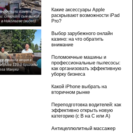
Какие аксессуары Apple
м почтили память
раскрывают возможности iPad
и: старший сын выжил
Pro?
 в Николаеве (видео)
Выбор зарубежного онлайн
казино: на что обратить
внимание
Поломоечные машины и
ве прошла акция в
профессиональные пылесосы:
мбрига 123-й бригады
как организовать эффективную
ега Макухи
уборку бизнеса
Какой iPhone выбрать на
вторичном рынке
Переподготовка водителей: как
эффективно открыть новую
категорию (с B на C или А)
Антицеллюлитный массажер