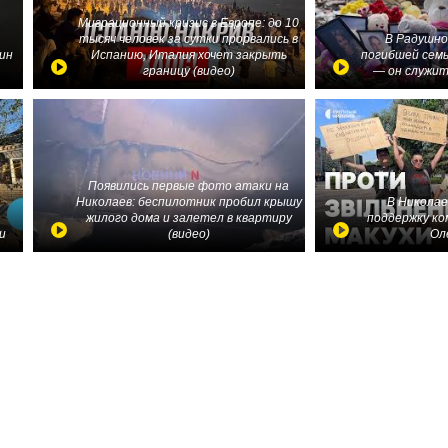
Миграционный кризис в Европе: до 10
тысяч человек за сутки прорвались в
В Радушно
ин
Испанию, Италия хочет закрыть
погибшей семь
границу (видео)
— он служит
Появились первые фото атаки на
Николаев: беспилотник пробил крышу
В Николае
жилого дома и залетел в квартиру
поддержку ко
и
(видео)
Ол