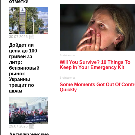
отметки
30.07.2026
Дойдет ли
цена до 100
гривен за
литр:
бензиновый
рынок
Украины
трещит по
швам
29.07.2026
Антиукраинские