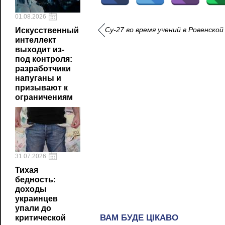
01.08.2026
Су-27 во время учений в Ровенско
Искусственный
интеллект
выходит из-
под контроля:
разработчики
напуганы и
призывают к
ограничениям
31.07.2026
Тихая
бедность:
доходы
украинцев
упали до
критической