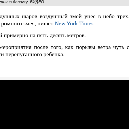
етнюю девочку. ВИДЕО
здушных шаров воздушный змей унес в небо трех
огромного змея, пишет
New York Times
.
й примерно на пять-десять метров.
ероприятия после того, как порывы ветра чуть с
ти перепуганного ребенка.