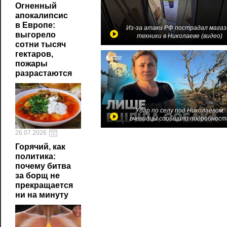
Огненный
апокалипсис
в Европе:
Из-за атаки РФ пострадал магаз
выгорело
техники в Николаеве (видео)
сотни тысяч
гектаров,
пожары
разрастаются
Удар по селу под Николаевом:
очевидцы сообщили подробност
26.07.2026
Горячий, как
политика:
почему битва
за борщ не
прекращается
ни на минуту