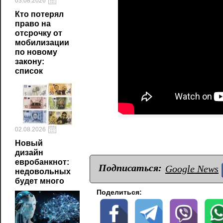
03.08.2026
Кто потерял
право на
отсрочку от
мобилизации
по новому
закону:
список
02.08.2026
Новый
дизайн
евробанкнот:
Подписаться:
Google News
недовольных
будет много
Поделиться: