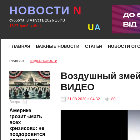
НОВОСТИ
N
суббота, 8 Августа 2026 16:43
U
A
1627 дней войны
ГЛАВНАЯ
ВАЖНЫЕ НОВОСТИ
СТАТЬИ
НОВОСТИ ОТ
ГЛАВНАЯ
ВИДЕОНОВОСТИ
Воздушный змей 
ВИДЕО
31.08.2020 в 04:32
80
Вчера
Америке
грозит «мать
всех
кризисов»: не
поздоровится