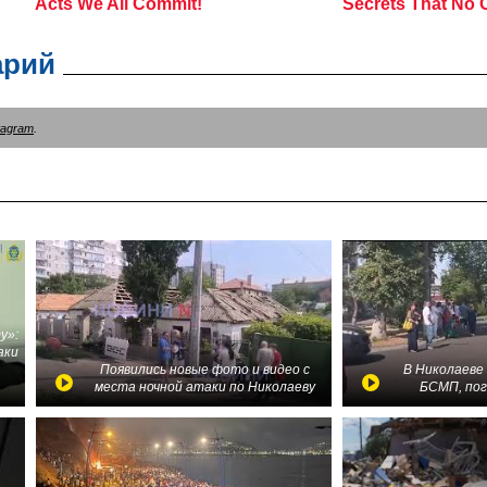
арий
tagram
.
у»:
аки
в
Появились новые фото и видео с
В Николаеве
места ночной атаки по Николаеву
БСМП, по