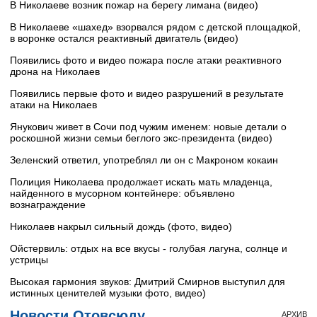
В Николаеве возник пожар на берегу лимана (видео)
В Николаеве «шахед» взорвался рядом с детской площадкой,
в воронке остался реактивный двигатель (видео)
Появились фото и видео пожара после атаки реактивного
дрона на Николаев
Появились первые фото и видео разрушений в результате
атаки на Николаев
Янукович живет в Сочи под чужим именем: новые детали о
роскошной жизни семьи беглого экс-президента (видео)
Зеленский ответил, употреблял ли он с Макроном кокаин
Полиция Николаева продолжает искать мать младенца,
найденного в мусорном контейнере: объявлено
вознаграждение
Николаев накрыл сильный дождь (фото, видео)
Ойстервиль: отдых на все вкусы - голубая лагуна, солнце и
устрицы
Высокая гармония звуков: Дмитрий Смирнов выступил для
истинных ценителей музыки фото, видео)
Новости Отовсюду
АРХИВ