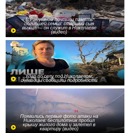
В Радушном почтили память
погибшей семьи: старший сын
выжил — он служит в Николаеве
(видео)
Удар по селу под Николаевом:
очевидцы сообщили подробности
Появились первые фото атаки на
Николаев: беспилотник пробил
крышу жилого дома и залетел в
квартиру (видео)