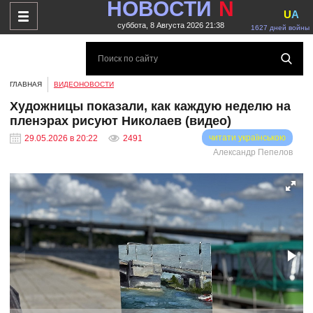
НОВОСТИ
N
U
A
суббота, 8 Августа 2026 21:38
1627 дней войны
ГЛАВНАЯ
ВИДЕОНОВОСТИ
Художницы показали, как каждую неделю на
пленэрах рисуют Николаев (видео)
читати українською
29.05.2026 в 20:22
2491
Александр Пепелов