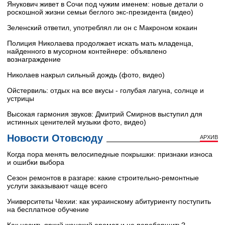
Янукович живет в Сочи под чужим именем: новые детали о
роскошной жизни семьи беглого экс-президента (видео)
Зеленский ответил, употреблял ли он с Макроном кокаин
Полиция Николаева продолжает искать мать младенца,
найденного в мусорном контейнере: объявлено
вознаграждение
Николаев накрыл сильный дождь (фото, видео)
Ойстервиль: отдых на все вкусы - голубая лагуна, солнце и
устрицы
Высокая гармония звуков: Дмитрий Смирнов выступил для
истинных ценителей музыки фото, видео)
Новости Отовсюду
АРХИВ
Когда пора менять велосипедные покрышки: признаки износа
и ошибки выбора
Сезон ремонтов в разгаре: какие строительно-ремонтные
услуги заказывают чаще всего
Университеты Чехии: как украинскому абитуриенту поступить
на бесплатное обучение
Как носить яркий женский аромат и не переборщить?