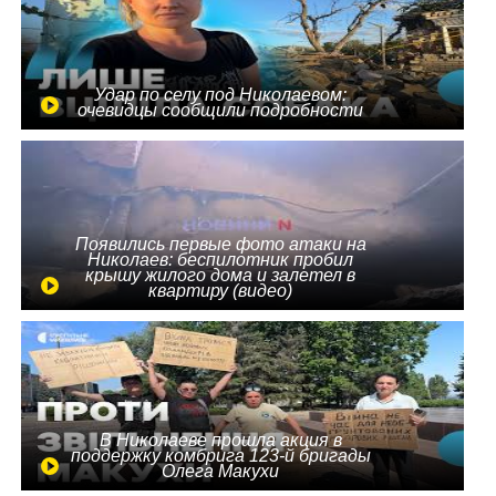
Удар по селу под Николаевом:
очевидцы сообщили подробности
Появились первые фото атаки на
Николаев: беспилотник пробил
крышу жилого дома и залетел в
квартиру (видео)
В Николаеве прошла акция в
поддержку комбрига 123-й бригады
Олега Макухи