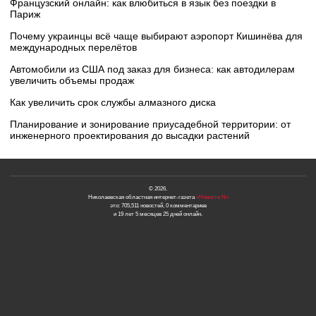
Французский онлайн: как влюбиться в язык без поездки в
Париж
Почему украинцы всё чаще выбирают аэропорт Кишинёва для
международных перелётов
Автомобили из США под заказ для бизнеса: как автодилерам
увеличить объемы продаж
Как увеличить срок службы алмазного диска
Планирование и зонирование приусадебной территории: от
инженерного проектирования до высадки растений
© 2026.
Николаевская областная интернет-газета
«Новости N»
это: 705,511 новостей, 0 комментариев
и 19 лет 5 месяцев 25 дней онлайн.