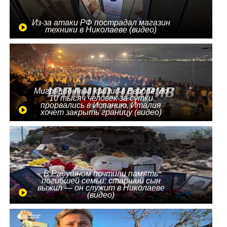
Из-за атаки РФ пострадал магазин
техники в Николаеве (видео)
Миграционный кризис в Европе: до
10 тысяч человек за сутки
прорвались в Испанию, Италия
хочет закрыть границу (видео)
В Радушном почтили память
погибшей семьи: старший сын
выжил — он служит в Николаеве
(видео)