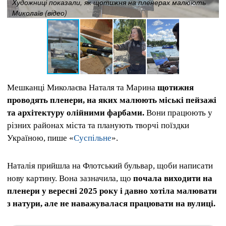
Художниці показали, як щотижня на пленерах малюють
Миколаїв (відео)
Мешканці Миколаєва Наталя та Марина
щотижня
проводять пленери, на яких малюють міські пейзажі
та архітектуру олійними фарбами.
Вони працюють у
різних районах міста та планують творчі поїздки
Україною, пише «
Суспільне
».
Наталія прийшла на Флотський бульвар, щоби написати
нову картину. Вона зазначила, що
почала виходити на
пленери у вересні 2025 року і давно хотіла малювати
з натури, але не наважувалася працювати на вулиці.