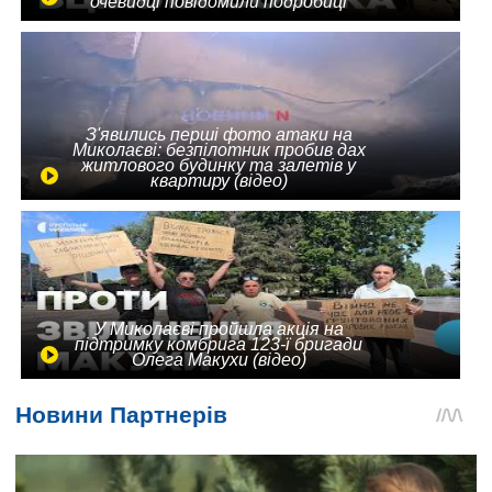
очевидці повідомили подробиці
З'явились перші фото атаки на
Миколаєві: безпілотник пробив дах
житлового будинку та залетів у
квартиру (відео)
У Миколаєві пройшла акція на
підтримку комбрига 123-ї бригади
Олега Макухи (відео)