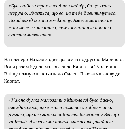
«
Був якийсь страх виходити надвір, бо це якось
незручно. Здається, що всі на тебе дивитимуться.
Такий вихід із зони комфорту. Але все ж таки ця
мрія мене не залишала, тому я вирішила почати
вчитися малювати
».
На пленери Наталя ходить разом із подругою Мариною.
Вони разом їздили малювати до Карпат та Туреччини.
Влітку планують поїхати до Одеси, Львова чи знову до
Карпат.
«
У мене думка малювати в Миколаєві була давно,
але здавалося, що в місті нема чого зображати.
Думала, що для гарних робіт треба жити у Венеції
чи Італії. Але коли ми почали малювати, знайшли
тут багато цікавих сюжетів
», – каже Наталя.