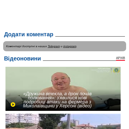
Додати коментар
Коментарі доступні в наших
Telegram
и
instagram
.
Відеоновини
АРХІВ
«Дружина втекла, а дрон почав
полювання»: з'явилися нові
подробиці атаки на фермера з
Миколаївщини у Херсоні (відео)