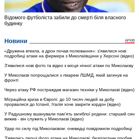
Новини
АРХІВ
«Дружина втекла, а дрон почав полювання»: з'явилися нові
подробиці атаки на фермера з Миколаївщини у Херсоні (відео)
З'явилися нові фото та відео з місця нічної атаки по Миколаєву
У Миколаєві попрощалися з лікарем ЛШМД, який загинув на
фронті
Через атаку РФ постраждав магазин техніки у Миколаєві (відео)
Міграційна криза в Європі: до 10 тисяч людей за добу
прорвалися до Іспанії, Італія хоче закрити кордон (відео)
У Радушному вшанували пам'ять загиблої родини: старший син
вижив - він служить у Миколаєві (відео)
Удар по селу під Миколаєвом: очевидці повідомили подробиці
З'явились перші фото атаки на Миколаєві: безпілотник пробив