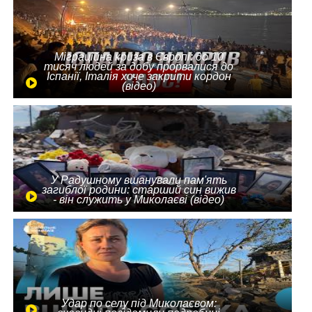
Міграційна криза в Європі: до 10
тисяч людей за добу прорвалися до
Іспанії, Італія хоче закрити кордон
(відео)
У Радушному вшанували пам'ять
загиблої родини: старший син вижив
- він служить у Миколаєві (відео)
Удар по селу під Миколаєвом: