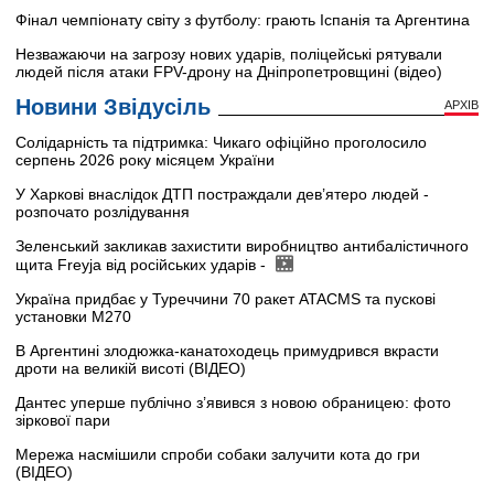
Фінал чемпіонату світу з футболу: грають Іспанія та Аргентина
Незважаючи на загрозу нових ударів, поліцейські рятували
людей після атаки FPV-дрону на Дніпропетровщині (відео)
Новини Звідусіль
АРХІВ
Солідарність та підтримка: Чикаго офіційно проголосило
серпень 2026 року місяцем України
У Харкові внаслідок ДТП постраждали дев’ятеро людей -
розпочато розлідування
Зеленський закликав захистити виробництво антибалістичного
щита Freyja від російських ударів -
Україна придбає у Туреччини 70 ракет ATACMS та пускові
установки M270
В Аргентині злодюжка-канатоходець примудрився вкрасти
дроти на великій висоті (ВІДЕО)
Дантес уперше публічно з’явився з новою обраницею: фото
зіркової пари
Мережа насмішили спроби собаки залучити кота до гри
(ВІДЕО)