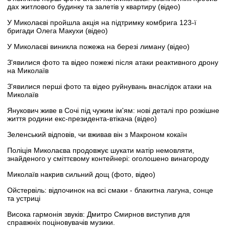
дах житлового будинку та залетів у квартиру (відео)
У Миколаєві пройшла акція на підтримку комбрига 123-ї
бригади Олега Макухи (відео)
У Миколаєві виникла пожежа на березі лиману (відео)
З'явилися фото та відео пожежі після атаки реактивного дрону
на Миколаїв
З'явилися перші фото та відео руйнувань внаслідок атаки на
Миколаїв
Янукович живе в Сочі під чужим ім'ям: нові деталі про розкішне
життя родини екс-президента-втікача (відео)
Зеленський відповів, чи вживав він з Макроном кокаїн
Поліція Миколаєва продовжує шукати матір немовляти,
знайденого у сміттєвому контейнері: оголошено винагороду
Миколаїв накрив сильний дощ (фото, відео)
Ойстервіль: відпочинок на всі смаки - блакитна лагуна, сонце
та устриці
Висока гармонія звуків: Дмитро Смирнов виступив для
справжніх поціновувачів музики.