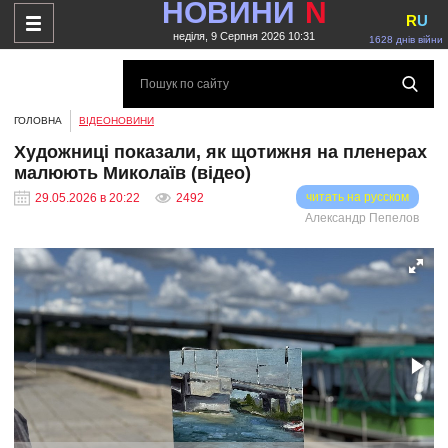
НОВИНИ
N
R
U
неділя, 9 Серпня 2026 10:31
1628 днів війни
ГОЛОВНА
ВІДЕОНОВИНИ
Художниці показали, як щотижня на пленерах
малюють Миколаїв (відео)
читать на русском
29.05.2026 в 20:22
2492
Александр Пепелов