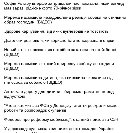
Софія Ротару вперше за тривалий час показала, який вигляд
має зараз: рідкісне фото 79-річної зірки
Мережа насмішила незадоволена реакція собаки на стильний
образ господині (ВІДЕО)
Здорове харчування: від яких вуглеводів не товстіють
Дієтологи розповіли, чи корисно їсти консервовані огірки
Новий хіт: кіт показав, як потрібно кататися на скейтборді
(ВІДЕО)
Мережа насмішив кіт, який приревнув собаку до людини
(ВІДЕО)
Мережа насмішила дитина, яка вирішила сховатися від
пилососа за собакою (ВІДЕО)
Аптечка в дорогу для дитини: збираємо грамотно перед
відпусткою
"Атеш" стежить за ФСБ у Донецьку: агенти розкрили місце
роботи та розпорядок окупантів
Федоров про реформу мобілізації: етапний призов та СЗЧ
У держзраді суд визнав винними двох громадян України: