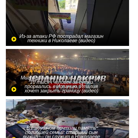
Из-за атаки РФ пострадал магазин
техники в Николаеве (видео)
Миграционный кризис в Европе: до
10 тысяч человек за сутки
прорвались в Испанию, Италия
хочет закрыть границу (видео)
В Радушном почтили память
погибшей семьи: старший сын
выжил — он служит в Николаеве