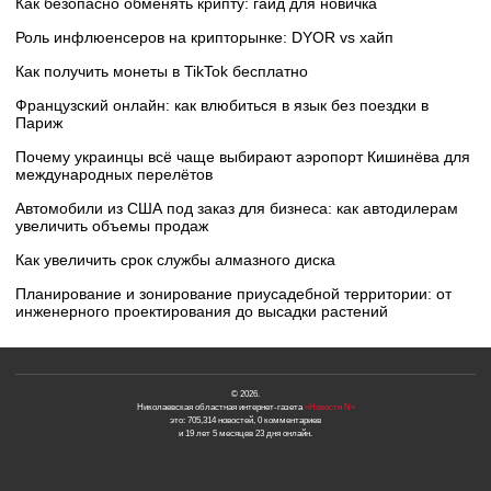
Как безопасно обменять крипту: гайд для новичка
Роль инфлюенсеров на крипторынке: DYOR vs хайп
Как получить монеты в TikTok бесплатно
Французский онлайн: как влюбиться в язык без поездки в
Париж
Почему украинцы всё чаще выбирают аэропорт Кишинёва для
международных перелётов
Автомобили из США под заказ для бизнеса: как автодилерам
увеличить объемы продаж
Как увеличить срок службы алмазного диска
Планирование и зонирование приусадебной территории: от
инженерного проектирования до высадки растений
© 2026.
Николаевская областная интернет-газета
«Новости N»
это: 705,314 новостей, 0 комментариев
и 19 лет 5 месяцев 23 дня онлайн.