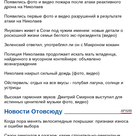
Появились фото и видео пожара после атаки реактивного
дрона на Николаев
Появились первые фото и видео разрушений в результате
атаки на Николаев
Янукович живет в Сочи под чужим именем: новые детали о
роскошной жизни семьи беглого экс-президента (видео)
Зеленский ответил, употреблял ли он с Макроном кокаин
Полиция Николаева продолжает искать мать младенца,
найденного в мусорном контейнере: объявлено
вознаграждение
Николаев накрыл сильный дождь (фото, видео)
Ойстервиль: отдых на все вкусы - голубая лагуна, солнце и
устрицы
Высокая гармония звуков: Дмитрий Смирнов выступил для
истинных ценителей музыки фото, видео)
Новости Отовсюду
АРХИВ
Когда пора менять велосипедные покрышки: признаки износа
и ошибки выбора
Сезон ремонтов в разгаре: какие строительно-ремонтные