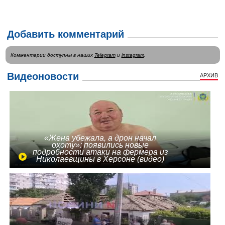
Добавить комментарий
Комментарии доступны в наших
Telegram
и
instagram
.
Видеоновости
АРХИВ
«Жена убежала, а дрон начал
охоту»: появились новые
подробности атаки на фермера из
Николаевщины в Херсоне (видео)