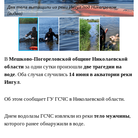
Два тела вытащили из реки Ингул под Николаевом
(видео)
В
Мешково-Погореловской общине Николаевской
области
за одни сутки произошли
две трагедии на
воде
. Оба случая случились
14 июня в акватории реки
Ингул
.
Об этом сообщает ГУ ГСЧС в Николаевской области.
Днем водолазы ГСЧС извлекли из реки
тело мужчины
,
которого ранее обнаружили в воде.