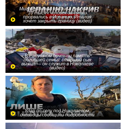
Миграционный кризис в Европе: до
10 тысяч человек за сутки
прорвались в Испанию, Италия
хочет закрыть границу (видео)
В Радушном почтили память
погибшей семьи: старший сын
выжил — он служит в Николаеве
(видео)
Удар по селу под Николаевом:
очевидцы сообщили подробности