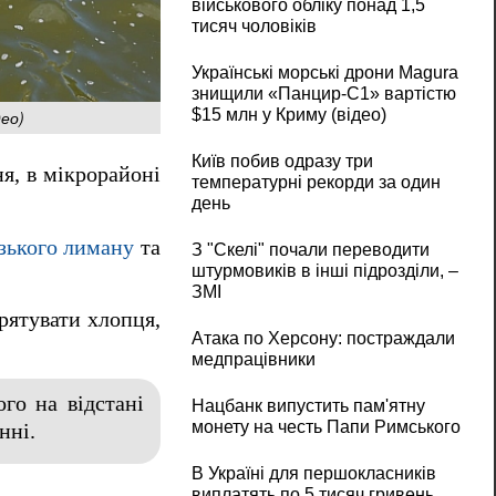
військового обліку понад 1,5
тисяч чоловіків
Українські морські дрони Magura
знищили «Панцир-С1» вартістю
$15 млн у Криму (відео)
део)
Київ побив одразу три
я, в мікрорайоні
температурні рекорди за один
день
узького лиману
та
З "Скелі" почали переводити
штурмовиків в інші підрозділи, –
ЗМІ
рятувати хлопця,
Атака по Херсону: постраждали
медпрацівники
го на відстані
Нацбанк випустить пам'ятну
монету на честь Папи Римського
нні.
В Україні для першокласників
виплатять по 5 тисяч гривень