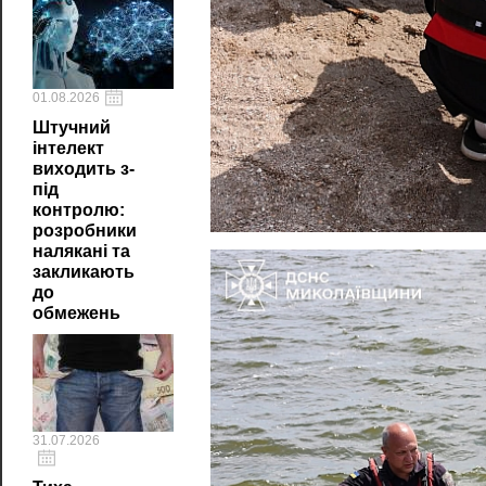
01.08.2026
Штучний
інтелект
виходить з-
під
контролю:
розробники
налякані та
закликають
до
обмежень
31.07.2026