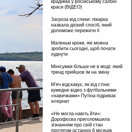
крадіжка у російському салоні
краси (ВІДЕО)
Загроза від спеки: лікарка
назвала дієвий спосіб, який
допоможе пережити її
Маленькі кроки, які можна
зробити сьогодні, щоб почати
худнути
Мінісумки більше не в моді: який
тренд прийшов їм на зміну
М'яч відскакує, як від стіни:
кумедне відео з футбольними
«навичками» Путіна підриває
інтернет
«Не могла навіть йти»:
Дорофєєва приголомшила
зізнанням про свій стан
протягом останніх 6 місяців