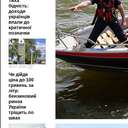
Тиха
бідність:
доходи
українців
впали до
критичної
позначки
30.07.2026
Чи дійде
ціна до 100
гривень за
літр:
бензиновий
ринок
України
тріщить по
швах