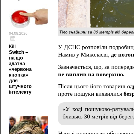
Тіло знайшли за 30 метрів від берега
04.08.2026
У ДСНС розповіли подробиці 
Кill
Switch –
Намив у Миколаєві,
де потон
на що
здатна
Зазначається, що, за попере
«червона
не виплив на поверхню.
кнопка»
для
Після цього його товариш од
штучного
інтелекту
проте пошуки виявилися
без
«У ході пошуково-рятуваль
близько 30 метрів від берег
Наразі причини та обставини