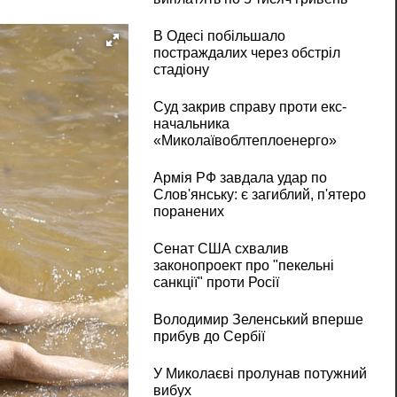
В Одесі побільшало
постраждалих через обстріл
стадіону
Суд закрив справу проти екс-
начальника
«Миколаївоблтеплоенерго»
Армія РФ завдала удар по
Слов'янську: є загиблий, п'ятеро
поранених
Сенат США схвалив
законопроект про "пекельні
санкції" проти Росії
Володимир Зеленський вперше
прибув до Сербії
У Миколаєві пролунав потужний
вибух