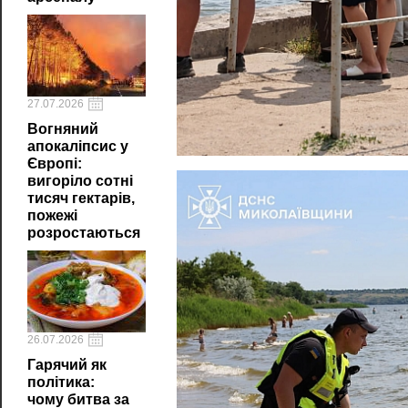
27.07.2026
Вогняний
апокаліпсис у
Європі:
вигоріло сотні
тисяч гектарів,
пожежі
розростаються
26.07.2026
Гарячий як
політика:
чому битва за