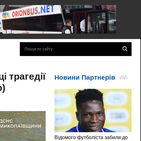
і трагедії
о)