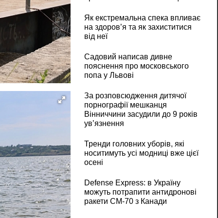
Як екстремальна спека впливає
на здоров’я та як захиститися
від неї
Садовий написав дивне
пояснення про московського
попа у Львові
За розповсюдження дитячої
порнографії мешканця
Вінниччини засудили до 9 років
ув’язнення
Тренди головних уборів, які
носитимуть усі модниці вже цієї
осені
Defense Express: в Україну
можуть потрапити антидронові
ракети CM-70 з Канади