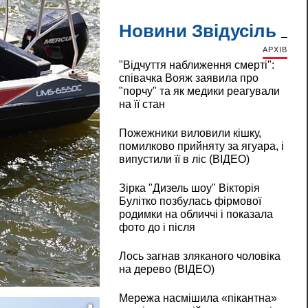
Новини Звідусіль
АРХІВ
"Відчуття наближення смерті":
співачка Вояж заявила про
"порчу" та як медики реагували
на її стан
Пожежники виловили кішку,
помилково прийняту за ягуара, і
випустили її в ліс (ВІДЕО)
Зірка "Дизель шоу" Вікторія
Булітко позбулась фірмової
родимки на обличчі і показала
фото до і після
Лось загнав зляканого чоловіка
на дерево (ВІДЕО)
Мережа насмішила «пікантна»