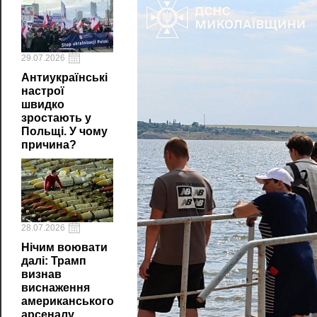
29.07.2026
Антиукраїнські
настрої
швидко
зростають у
Польщі. У чому
причина?
28.07.2026
Нічим воювати
далі: Трамп
визнав
виснаження
американського
арсеналу