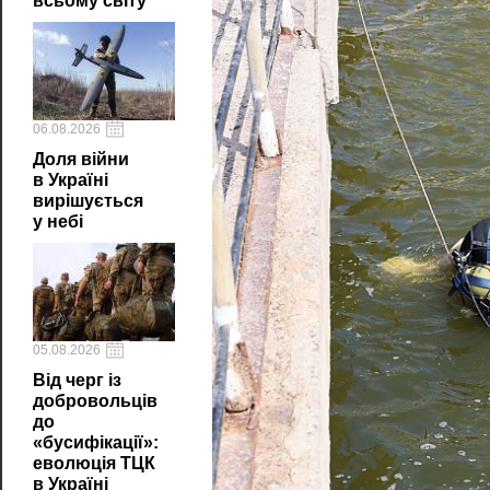
всьому світу
06.08.2026
Доля війни
в Україні
вирішується
у небі
05.08.2026
Від черг із
добровольців
до
«бусифікації»:
еволюція ТЦК
в Україні