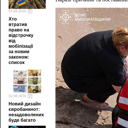
03.08.2026
Хто
втратив
право на
відстрочку
від
мобілізації
за новим
законом:
список
02.08.2026
Новий дизайн
євробанкнот:
незадоволених
буде багато