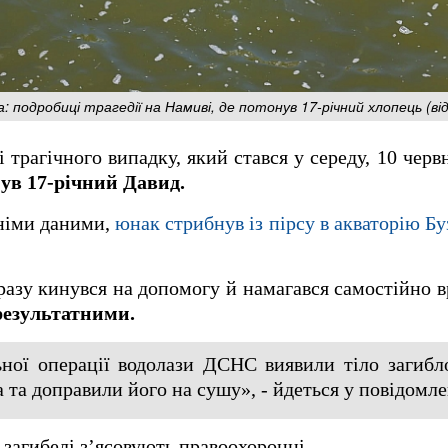
: подробиці трагедії на Намиві, де потонув 17-річний хлопець (ві
трагічного випадку, який стався у середу, 10 червн
ув 17-річний Давид.
дніми даними,
юнак стрибнув із пірсу в акваторію Б
разу кинувся на допомогу й намагався самостійно в
результатними.
ної операції водолази ДСНС виявили тіло загибло
а та доправили його на сушу», - йдеться у повідомле
 загибелі з’ясовують правоохоронці.