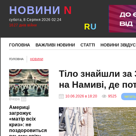
НОВИНИ
N
субота, 8 Серпня 2026 02:24
R
U
1627 днів війни
ГОЛОВНА
ВАЖЛИВІ НОВИНИ
СТАТТІ
НОВИНИ ЗВІДУС
ГОЛОВНА
НОВИНИ
Тіло знайшли за 
на Намиві, де по
10.06.2026 в 18:20
9525
читать
Вчора
Америці
загрожує
«матір всіх
криз»: не
поздоровиться