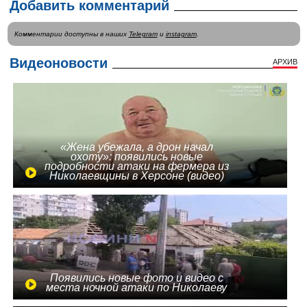
Добавить комментарий
Комментарии доступны в наших
Telegram
и
instagram
.
Видеоновости
АРХИВ
«Жена убежала, а дрон начал
охоту»: появились новые
подробности атаки на фермера из
Николаевщины в Херсоне (видео)
Появились новые фото и видео с
места ночной атаки по Николаеву