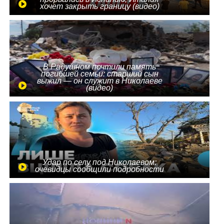
хочет закрыть границу (видео)
В Радушном почтили память
погибшей семьи: старший сын
выжил — он служит в Николаеве
(видео)
Удар по селу под Николаевом:
очевидцы сообщили подробности