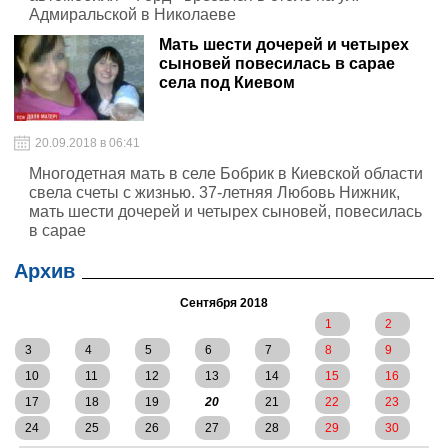
Адмиральской в Николаеве
Мать шести дочерей и четырех
сыновей повесилась в сарае
села под Киевом
20.09.2018 в 06:41
Многодетная мать в селе Бобрик в Киевской области
свела счеты с жизнью. 37-летняя Любовь Нижник,
мать шести дочерей и четырех сыновей, повесилась
в сарае
Архив
Сентября 2018
1
2
3
4
5
6
7
8
9
10
11
12
13
14
15
16
17
18
19
20
21
22
23
24
25
26
27
28
29
30