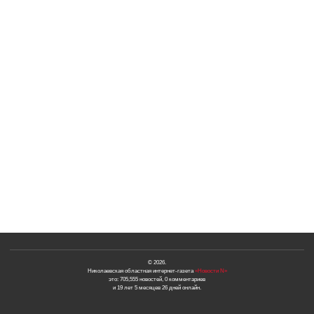
© 2026.
Николаевская областная интернет-газета
«Новости N»
это: 705,555 новостей, 0 комментариев
и 19 лет 5 месяцев 26 дней онлайн.