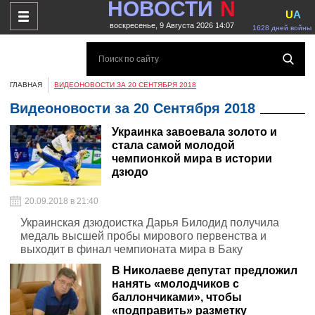
НОВОСТИ
N
U
A
воскресенье, 9 Августа 2026 14:07
1628 дней войны
ГЛАВНАЯ
ВИДЕОНОВОСТИ ЗА 20 СЕНТЯБРЯ 2018
Видеоновости за 20 Сентября 2018
Украинка завоевала золото и
стала самой молодой
чемпионкой мира в истории
дзюдо
20.09.2018 в 21:40
Украинская дзюдоистка Дарья Билодид получила
медаль высшей пробы мирового первенства и
выходит в финал чемпионата мира в Баку
В Николаеве депутат предложил
нанять «молодчиков с
баллончиками», чтобы
«подправить» разметку