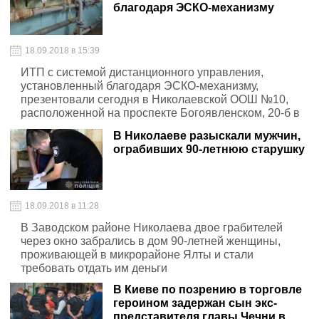
благодаря ЭСКО-механизму
18.09.2018 в 15:39
ИТП с системой дистанционного управления,
установленный благодаря ЭСКО-механизму,
презентовали сегодня в Николаевской ООШ №10,
расположенной на проспекте Богоявленском, 20-б в
рамках «Марафона ЭСКО-проектов»
В Николаеве разыскали мужчин,
ограбивших 90-летнюю старушку
18.09.2018 в 11:28
В Заводском районе Николаева двое грабителей
через окно забрались в дом 90-летней женщины,
проживающей в микрорайоне Ялты и стали
требовать отдать им деньги
В Киеве по позрению в торговле
героином задержан сын экс-
представителя главы Чечни в