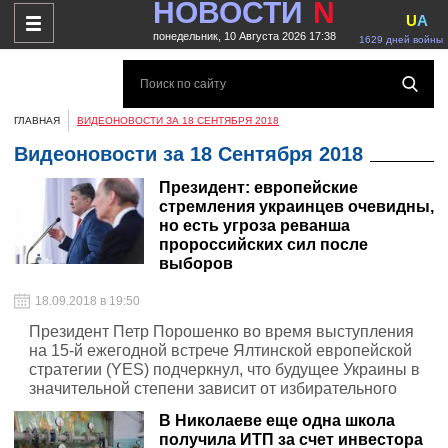
НОВОСТИ
N
U
A
понедельник, 10 Августа 2026 17:38
1629 дней войны
ГЛАВНАЯ
ВИДЕОНОВОСТИ ЗА 18 СЕНТЯБРЯ 2018
Видеоновости за 18 Сентября 2018
Президент: европейские
стремления украинцев очевидны,
но есть угроза реванша
пророссийских сил после
выборов
18.09.2018 в 19:50
Президент Петр Порошенко во время выступления
на 15-й ежегодной встрече Ялтинской европейской
стратегии (YES) подчеркнул, что будущее Украины в
значительной степени зависит от избирательного
цикла 2019 и 2020 годов
В Николаеве еще одна школа
получила ИТП за счет инвестора