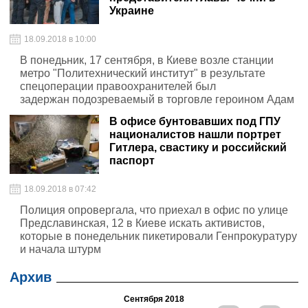
Украине
18.09.2018 в 10:00
В понедьник, 17 сентября, в Киеве возле станции
метро "Политехнический институт" в результате
спецоперации правоохранителей был
задержан подозреваемый в торговле героином Адам
Цицулаев - сын экс-представителя главы Чечни
В офисе бунтовавших под ГПУ
Рамзана Кадырова в Украине, Рамзана Цицулаева
националистов нашли портрет
Гитлера, свастику и российский
паспорт
18.09.2018 в 07:42
Полиция опровергала, что приехал в офис по улице
Предславинская, 12 в Киеве искать активистов,
которые в понедельник пикетировали Генпрокуратуру
и начала штурм
Архив
Сентября 2018