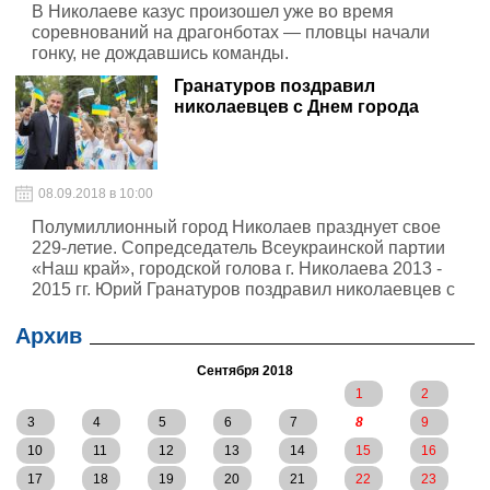
В Николаеве казус произошел уже во время
соревнований на драгонботах — пловцы начали
гонку, не дождавшись команды.
Гранатуров поздравил
николаевцев с Днем города
08.09.2018 в 10:00
Полумиллионный город Николаев празднует свое
229-летие. Сопредседатель Всеукраинской партии
«Наш край», городской голова г. Николаева 2013 -
2015 гг. Юрий Гранатуров поздравил николаевцев с
Днем города
Архив
Сентября 2018
1
2
3
4
5
6
7
8
9
10
11
12
13
14
15
16
17
18
19
20
21
22
23