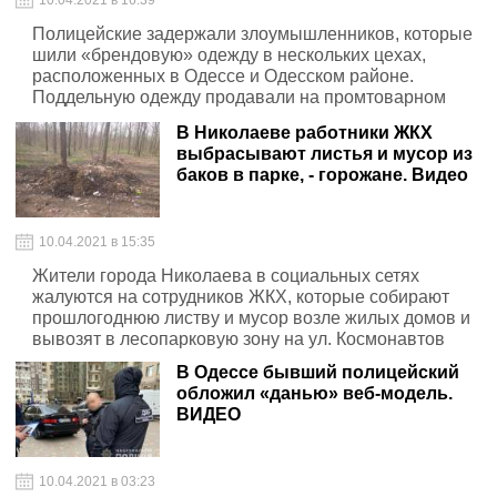
10.04.2021 в 16:39
Полицейские задержали злоумышленников, которые
шили «брендовую» одежду в нескольких цехах,
расположенных в Одессе и Одесском районе.
Поддельную одежду продавали на промтоварном
рынке и в сети интернет, переправляя по Украине и за
В Николаеве работники ЖКХ
границу через почтовые отделения и с помощью
выбрасывают листья и мусор из
автобусных перевозок
баков в парке, - горожане. Видео
10.04.2021 в 15:35
Жители города Николаева в социальных сетях
жалуются на сотрудников ЖКХ, которые собирают
прошлогоднюю листву и мусор возле жилых домов и
вывозят в лесопарковую зону на ул. Космонавтов
В Одессе бывший полицейский
обложил «данью» веб-модель.
ВИДЕО
10.04.2021 в 03:23