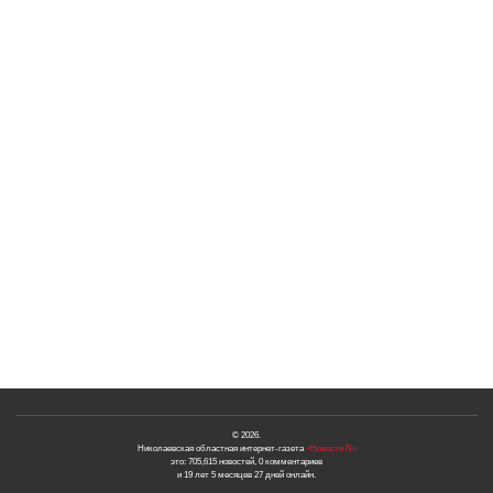
© 2026.
Николаевская областная интернет-газета
«Новости N»
это: 705,615 новостей, 0 комментариев
и 19 лет 5 месяцев 27 дней онлайн.