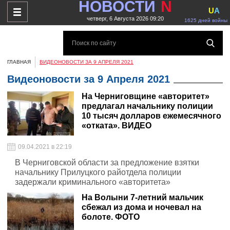
НОВОСТИ
N
U
A
четверг, 6 Августа 2026 09:20
1625 дней войны
ГЛАВНАЯ
ВИДЕОНОВОСТИ ЗА 9 АПРЕЛЯ 2021
Видеоновости за 9 Апреля 2021
На Черниговщине «авторитет»
предлагал начальнику полиции
10 тысяч долларов ежемесячного
«отката». ВИДЕО
09.04.2021 в 22:19
В Черниговской области за предложение взятки
начальнику Прилуцкого райотдела полиции
задержали криминального «авторитета»
На Волыни 7-летний мальчик
сбежал из дома и ночевал на
болоте. ФОТО