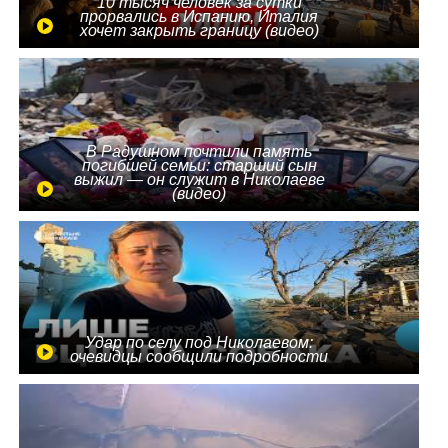
10 тысяч человек за сутки
прорвались в Испанию, Италия
хочет закрыть границу (видео)
В Радушном почтили память
погибшей семьи: старший сын
выжил — он служит в Николаеве
(видео)
Удар по селу под Николаевом:
очевидцы сообщили подробности