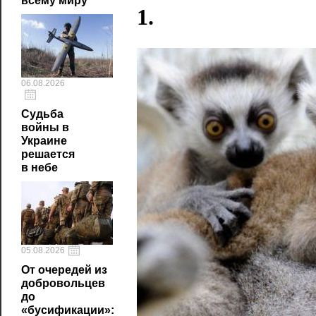
всему миру
1.
06.08.2026
Судьба
войны в
Украине
решается
в небе
05.08.2026
От очередей из
добровольцев
до
«бусификации»: