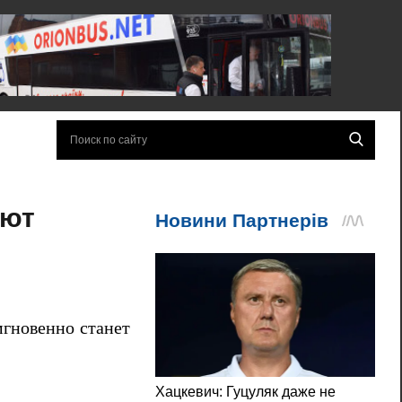
ают
мгновенно станет