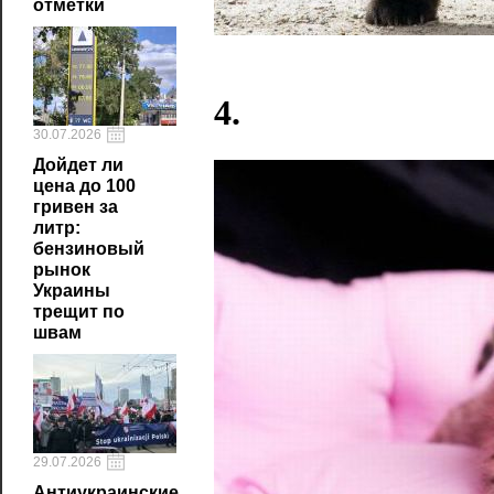
отметки
4.
30.07.2026
Дойдет ли
цена до 100
гривен за
литр:
бензиновый
рынок
Украины
трещит по
швам
29.07.2026
Антиукраинские