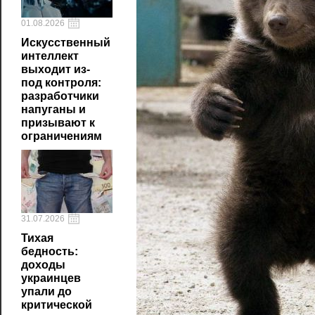
01.08.2026
Искусственный
интеллект
выходит из-
под контроля:
разработчики
напуганы и
призывают к
ограничениям
31.07.2026
Тихая
бедность:
доходы
украинцев
упали до
критической