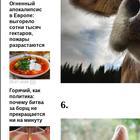
Огненный
апокалипсис
в Европе:
выгорело
сотни тысяч
гектаров,
пожары
разрастаются
26.07.2026
Горячий, как
политика:
6.
почему битва
за борщ не
прекращается
ни на минуту