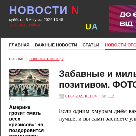
НОВОСТИ
N
суббота, 8 Августа 2026 13:48
U
A
1627 дней войны
ГЛАВНАЯ
ВАЖНЫЕ НОВОСТИ
СТАТЬИ
НОВОСТИ ОТ
ГЛАВНАЯ
НОВОСТИ ОТОВСЮДУ
Забавные и мил
позитивом. ФОТ
01.04.2021 в 11:04
112
Вчера
Америке
Если одним хмурым днём вам
грозит «мать
лучше, и вы сами засияете у
всех
кризисов»: не
поздоровится