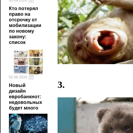
03.08.2026
Кто потерял
право на
отсрочку от
мобилизации
по новому
закону:
список
02.08.2026
3.
Новый
дизайн
евробанкнот:
недовольных
будет много