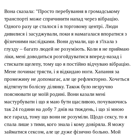
Вона сказала: "Просто перебування в громадському
транспорті може спричинити напад через вібрацію.
Одного разу це сталося і в торговому центрі. Люди
дивилися і засуджували, поки я намагалася впоратися з
фізичними наслідками. Вони думали, що я з'їхала з
глузду – багато людей не розуміють. Коли я не приймаю
ліки, мені доводиться розгойдуватися вперед-назад і
стискати щелепу, тому що я постійно відчуваю вібрацію.
Мене починає трясти, і я відкидаю ноги. Хапання за
промежину не допомагає, але це рефлекторно. Хочеться
відтягнути болісну ділянку. Також було незручно
пояснювати це моїй родині. Вони казали мені
мастурбувати і що я маю бути щасливою, почуваючись
так 24 години на добу 7 днів на тиждень, і що зі мною
все гаразд, тому що вони не розуміли. Щодо сексу, то я
спала лише з тими, кого знала і кому довіряла. Я можу
займатися сексом, але це дуже фізично больно. Мой