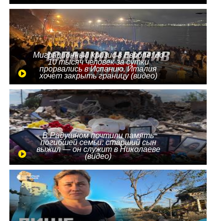
Миграционный кризис в Европе: до
10 тысяч человек за сутки
прорвались в Испанию, Италия
хочет закрыть границу (видео)
В Радушном почтили память
погибшей семьи: старший сын
выжил — он служит в Николаеве
(видео)