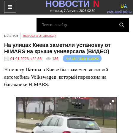
НОВОСТИ
N
U
A
пятница, 7 Августа 2026 02:50
1626 дней войны
ГЛАВНАЯ
НОВОСТИ ОТОВСЮДУ
На улицах Киева заметили установку от
HIMARS на крыше универсала (ВИДЕО)
читати українською
01.01.2023 в 22:55
136
На мосту Патона в Киеве был замечен легковой
автомобиль Volkswagen, который перевозил на
багажнике HIMARS.