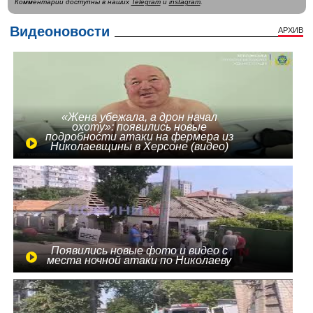
Комментарии доступны в наших
Telegram
и
instagram
.
Видеоновости
АРХИВ
«Жена убежала, а дрон начал
охоту»: появились новые
подробности атаки на фермера из
Николаевщины в Херсоне (видео)
Появились новые фото и видео с
места ночной атаки по Николаеву