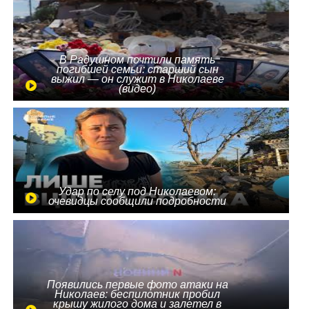
В Радушном почтили память
погибшей семьи: старший сын
выжил — он служит в Николаеве
(видео)
Удар по селу под Николаевом:
очевидцы сообщили подробности
Появились первые фото атаки на
Николаев: беспилотник пробил
крышу жилого дома и залетел в