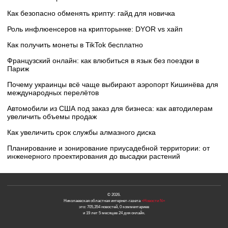
Как безопасно обменять крипту: гайд для новичка
Роль инфлюенсеров на крипторынке: DYOR vs хайп
Как получить монеты в TikTok бесплатно
Французский онлайн: как влюбиться в язык без поездки в
Париж
Почему украинцы всё чаще выбирают аэропорт Кишинёва для
международных перелётов
Автомобили из США под заказ для бизнеса: как автодилерам
увеличить объемы продаж
Как увеличить срок службы алмазного диска
Планирование и зонирование приусадебной территории: от
инженерного проектирования до высадки растений
© 2026.
Николаевская областная интернет-газета
«Новости N»
это: 705,354 новостей, 0 комментариев
и 19 лет 5 месяцев 24 дня онлайн.