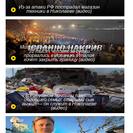
Из-за атаки РФ пострадал магазин
техники в Николаеве (видео)
Миграционный кризис в Европе: до
10 тысяч человек за сутки
прорвались в Испанию, Италия
хочет закрыть границу (видео)
В Радушном почтили память
погибшей семьи: старший сын
выжил — он служит в Николаеве
(видео)