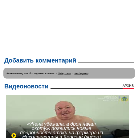
Добавить комментарий
Комментарии доступны в наших
Telegram
и
instagram
.
Видеоновости
АРХИВ
«Жена убежала, а дрон начал
охоту»: появились новые
подробности атаки на фермера из
Николаевщины в Херсоне (видео)