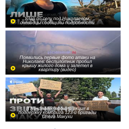
Удар по селу под Николаевом:
очевидцы сообщили подробности
Появились первые фото атаки на
Николаев: беспилотник пробил
крышу жилого дома и залетел в
квартиру (видео)
В Николаеве прошла акция в
поддержку комбрига 123-й бригады
Олега Макухи