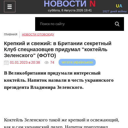
НОВОСТИ
N
U
A
суббота, 8 Августа 2026 19:41
1627 дней войны
ГЛАВНАЯ
НОВОСТИ ОТОВСЮДУ
Крепкий и свежий: в Британии секретный
Клуб спецназовцев придумал "коктейль
Зеленского" (ФОТО)
читати українською
01.01.2023 в 20:38
74
В Великобритании придумали интересный
коктейль. Напиток назвали в честь украинского
президента Владимира Зеленского.
Коктейль Зеленского такой же крепкий и освежающий,
как и сам украинский лидер. Напиток приготовил