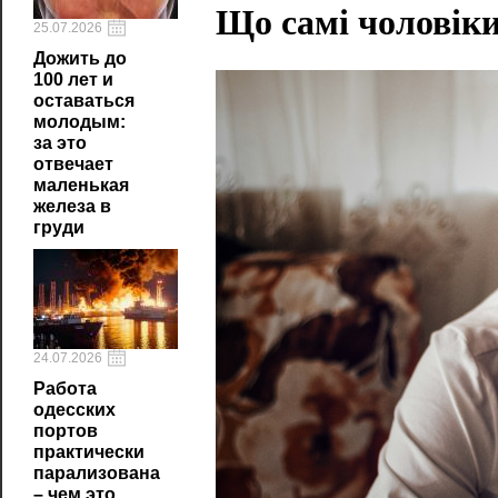
Що самі чоловіки
25.07.2026
Дожить до
100 лет и
оставаться
молодым:
за это
отвечает
маленькая
железа в
груди
24.07.2026
Работа
одесских
портов
практически
парализована
– чем это