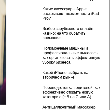
Какие аксессуары Apple
раскрывают возможности iPad
Pro?
Выбор зарубежного онлайн
казино: на что обратить
внимание
Поломоечные машины и
профессиональные пылесосы:
как организовать эффективную
уборку бизнеса
Какой iPhone выбрать на
вторичном рынке
Переподготовка водителей: как
эффективно открыть новую
категорию (с B на C или А)
Антицеллюлитный массажер