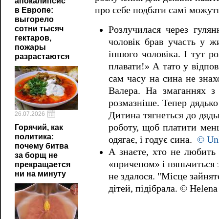
апокалипсис
про себе подбати самі можуть
в Европе:
выгорело
сотни тысяч
Розлучилася через гулян
гектаров,
чоловік брав участь у ж
пожары
іншого чоловіка. І тут р
разрастаются
плавати!» А тато у відпо
сам часу на сина не знах
Валера. На змаганнях з 
розмазніше. Тепер дядько 
Дитина тягнеться до дядьк
26.07.2026
роботу, щоб платити менш
Горячий, как
политика:
одягає, і годує сина.
© Un
почему битва
А знаєте, хто не любить
за борщ не
«причепом» і няньчиться 
прекращается
ни на минуту
не здалося. "Місце зайняте
дітей, підібрала. © Helen