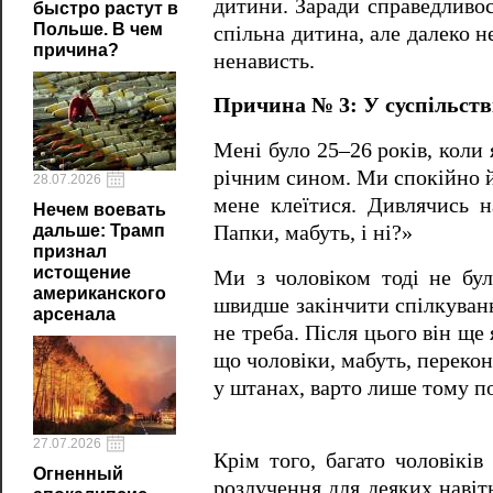
дитини. Заради справедливос
быстро растут в
Польше. В чем
спільна дитина, але далеко 
причина?
ненависть.
Причина № 3: У суспільств
Мені було 25–26 років, коли 
річним сином. Ми спокійно й
28.07.2026
мене клеїтися. Дивлячись 
Нечем воевать
дальше: Трамп
Папки, мабуть, і ні?»
признал
истощение
Ми з чоловіком тоді не бул
американского
швидше закінчити спілкуванн
арсенала
не треба. Після цього він ще
що чоловіки, мабуть, перекон
у штанах, варто лише тому п
27.07.2026
Крім того, багато чоловіків
Огненный
розлучення для деяких навіт