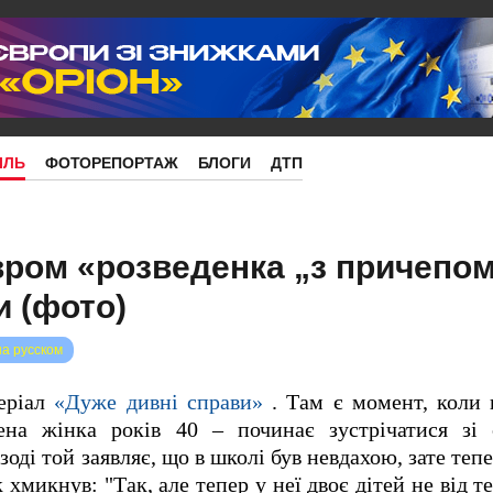
ІЛЬ
ФОТОРЕПОРТАЖ
БЛОГИ
ДТП
авром «розведенка „з причепо
и (фото)
на русском
серіал
«Дуже дивні справи»
. Там є момент, коли 
а жінка років 40 – починає зустрічатися зі 
оді той заявляє, що в школі був невдахою, зате тепе
хмикнув: "Так, але тепер у неї двоє дітей не від т