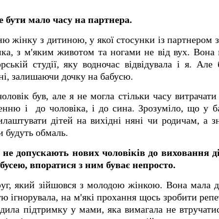
бути мало часу на партнера.
ню жінку з дитиною, у якої стосунки із партнером з
ка, з м'яким животом та ногами не від вух. Вона
ській студії, яку водночас відвідувала і я. Але
ні, залишаючи дочку на бабусю.
оловік був, але я не могла стільки часу витрачати 
шенню і
до чоловіка, і до сина. Зрозуміло, що у б
аштувати дітей на вихідні няні чи родичам, а зн
и будуть обмаль.
не допускають нових чоловіків до виховання д
усею, впоратися з ним буває непросто.
уг, який зійшовся з молодою жінкою. Вона мала д
тю ігнорувала, на м'які прохання щось зробити реп
дила підтримку у мами, яка вимагала не втручатис