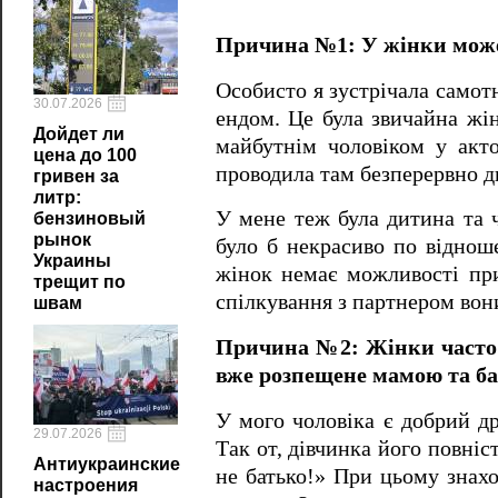
Причина №1: У жінки може 
Особисто я зустрічала самот
30.07.2026
ендом. Це була звичайна жін
Дойдет ли
майбутнім чоловіком у актор
цена до 100
проводила там безперервно д
гривен за
литр:
У мене теж була дитина та ч
бензиновый
рынок
було б некрасиво по відно
Украины
жінок немає можливості прил
трещит по
спілкування з партнером вон
швам
Причина №2: Жінки часто 
вже розпещене мамою та баб
У мого чоловіка є добрий др
29.07.2026
Так от, дівчинка його повніс
Антиукраинские
не батько!» При цьому знахо
настроения