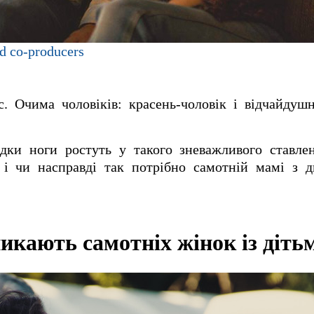
nd co-producers
 Очима чоловіків: красень-чоловік і відчайдушн
ідки ноги ростуть у такого зневажливого ставле
 і чи насправді так потрібно самотній мамі з 
икають самотніх жінок із діть