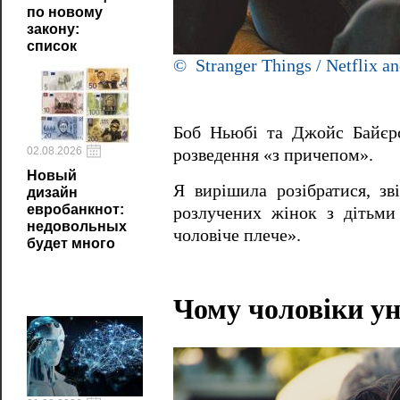
по новому
закону:
список
© Stranger Things / Netflix a
Боб Ньюбі та Джойс Байєрс.
02.08.2026
розведення «з причепом».
Новый
Я вирішила розібратися, зв
дизайн
евробанкнот:
розлучених жінок з дітьми
недовольных
чоловіче плече».
будет много
Чому чоловіки ун