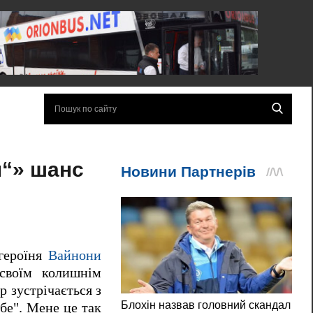
м“» шанс
героїня
Вайнони
своїм колишнім
р зустрічається з
ебе". Мене це так