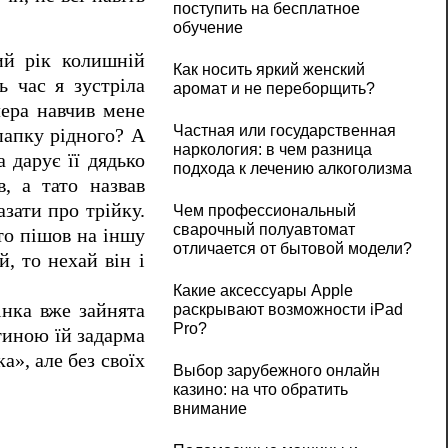
поступить на бесплатное
обучение
ий рік колишній
Как носить яркий женский
ь час я зустріла
аромат и не переборщить?
лера навчив мене
Частная или государственная
папку рідного? А
наркология: в чем разница
 дарує її дядько
подхода к лечению алкоголизма
, а тато назвав
азати про трійку.
Чем профессиональный
сварочный полуавтомат
ато пішов на іншу
отличается от бытовой модели?
, то нехай він і
Какие аксессуары Apple
інка вже зайнята
раскрывают возможности iPad
Pro?
тиною їй задарма
а», але без своїх
Выбор зарубежного онлайн
казино: на что обратить
внимание