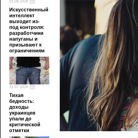
01.08.2026
Искусственный
интеллект
выходит из-
под контроля:
разработчики
напуганы и
призывают к
ограничениям
31.07.2026
Тихая
бедность:
доходы
украинцев
упали до
критической
отметки