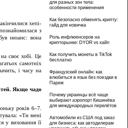
для разных зон тела:
особенности применения
Как безопасно обменять крипту:
акінчилися хепі-
гайд для новичка
 познайомилася з
 був нюанс: вона
Роль инфлюенсеров на
крипторынке: DYOR vs хайп
Как получить монеты в TikTok
на своє хобі. Це
бесплатно
агатьох самотніх
ачить, і часу на
Французский онлайн: как
влюбиться в язык без поездки в
Париж
ітей. Якщо чадо
Почему украинцы всё чаще
выбирают аэропорт Кишинёва
для международных перелётов
оньку років 6–7.
етувала: «Ти мені
Автомобили из США под заказ
я у виховання її
для бизнеса: как автодилерам