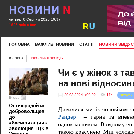
НОВИНИ
N
четвер, 6 Серпня 2026 10:37
R
U
1625 днів війни
ГОЛОВНА
ВАЖЛИВІ НОВИНИ
СТАТТІ
НОВИНИ ЗВІДУС
ГОЛОВНА
НОВОСТИ ОТОВСЮДУ
Чи є у жінок з т
на нові відносин
29.03.2024 в 08:00
174
читать 
Вчора
От очередей из
Дивилися ми із чоловіком 
добровольцев
Райдер
– гарна та впевнен
до
«бусификации»:
однокласником. В одному епіз
эволюция ТЦК в
такою красунею. Мій чоловік 