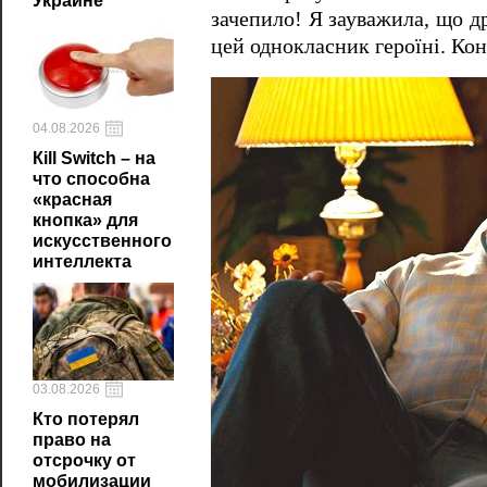
Украине
зачепило! Я зауважила, що др
цей однокласник героїні. Кон
04.08.2026
Кill Switch – на
что способна
«красная
кнопка» для
искусственного
интеллекта
03.08.2026
Кто потерял
право на
отсрочку от
мобилизации