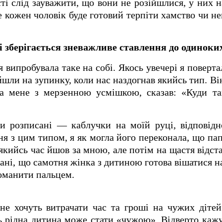
ті слід зауважити, що вони не розійшлися, у них н
не кожен чоловік буде готовий терпіти хамство чи н
і зберігається зневажливе ставлення до одиноки
я випробувала таке на собі. Якось увечері я поверта
шли на зупинку, коли нас наздогнав якийсь тип. Він
на мене з мерзенною усмішкою, сказав: «Куди та
и розписані — каблучки на моїй руці, відповідн
я з цим типом, я як могла його переконала, що пап
 якийсь час йшов за мною, але потім на щастя відста
ані, що самотня жінка з дитиною готова вішатися н
оманити пальцем.
 не хочуть витрачати час та гроші на чужих діте
ь рідна дитина може стати «чужою». Відверто кажуч