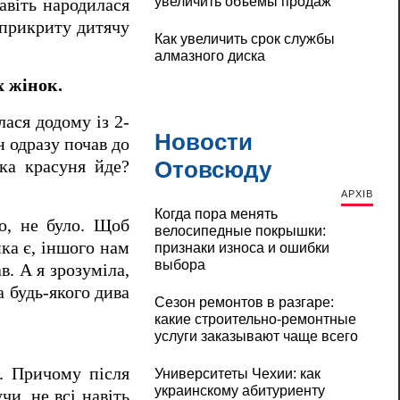
увеличить объемы продаж
авіть народилася
еприкриту дитячу
Как увеличить срок службы
алмазного диска
х жінок.
лася додому із 2-
Новости
 одразу почав до
Отовсюду
ка красуня йде?
АРХІВ
Когда пора менять
о, не було. Щоб
велосипедные покрышки:
ка є, іншого нам
признаки износа и ошибки
выбора
в. А я зрозуміла,
а будь-якого дива
Сезон ремонтов в разгаре:
какие строительно-ремонтные
услуги заказывают чаще всего
й. Причому після
Университеты Чехии: как
украинскому абитуриенту
и, не всі навіть