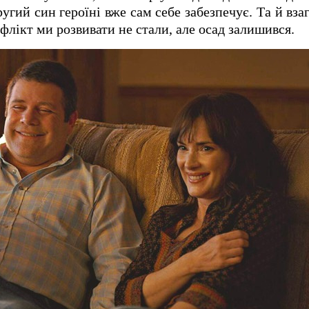
угий син героїні вже сам себе забезпечує. Та й вз
флікт ми розвивати не стали, але осад залишився.