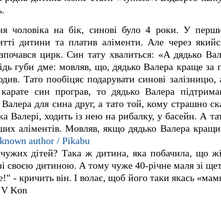
.
ня чоловіка на бік, синові було 4 роки. У перш
итті дитини та платив аліменти. Але через якийс
озпочався цирк. Син тату хвалиться: «А дядько Ва
відь губи дме: мовляв, що, дядько Валера краще за 
одив. Тато пообіцяє подарувати синові залізницю, а
карате син програв, то дядько Валера підтримав
Валера для сина друг, а тато той, кому страшно ск
а Валері, ходить із нею на рибалку, у басейн. А т
их аліментів. Мовляв, якщо дядько Валера кращий
known author / Pikabu
 чужих дітей? Така ж дитина, яка побачила, що ж
зі своєю дитиною. А тому чуже 40-річне маля зі ще
!" - кричить він. І волає, щоб його таки якась «мамк
a V Kon