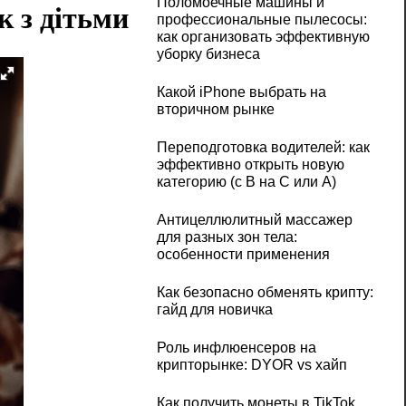
Поломоечные машины и
к з дітьми
профессиональные пылесосы:
как организовать эффективную
уборку бизнеса
Какой iPhone выбрать на
вторичном рынке
Переподготовка водителей: как
эффективно открыть новую
категорию (с B на C или А)
Антицеллюлитный массажер
для разных зон тела:
особенности применения
Как безопасно обменять крипту:
гайд для новичка
Роль инфлюенсеров на
крипторынке: DYOR vs хайп
Как получить монеты в TikTok