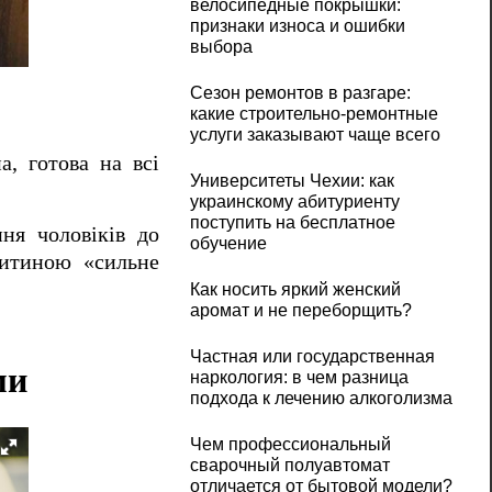
велосипедные покрышки:
признаки износа и ошибки
выбора
Сезон ремонтов в разгаре:
какие строительно-ремонтные
услуги заказывают чаще всего
а, готова на всі
Университеты Чехии: как
украинскому абитуриенту
поступить на бесплатное
ння чоловіків до
обучение
дитиною «сильне
Как носить яркий женский
аромат и не переборщить?
Частная или государственная
ми
наркология: в чем разница
подхода к лечению алкоголизма
Чем профессиональный
сварочный полуавтомат
отличается от бытовой модели?