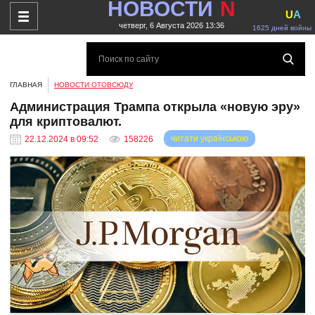
НОВОСТИ
N
U
A
четверг, 6 Августа 2026 13:36
1625 дней войны
ГЛАВНАЯ
НОВОСТИ ОТОВСЮДУ
Администрация Трампа открыла «новую эру»
для криптовалют.
читати українською
22.12.2024 в 09:52
158226