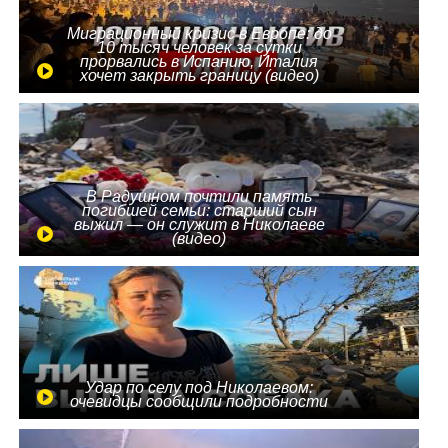
Миграционный кризис в Европе: до
10 тысяч человек за сутки
прорвались в Испанию, Италия
хочет закрыть границу (видео)
В Радушном почтили память
погибшей семьи: старший сын
выжил — он служит в Николаеве
(видео)
Удар по селу под Николаевом:
очевидцы сообщили подробности