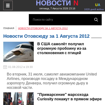
НОВОСТИ
N
U
A
пятница, 7 Августа 2026 23:16
1626 дней войны
ГЛАВНАЯ
НОВОСТИ ОТОВСЮДУ ЗА 1 АВГУСТА 2012
Новости Отовсюду за 1 Августа 2012
В США самолёт получил
огромную пробоину из-за
столкновения с птицей
01.08.2012 в 19:30
Во вторник, 31 июля, самолет авиакомпании United
Airlines, производя посадку в Международном
аэропорту Денвера, получил огромную дыру в
носовой части.
"Примарсение" марсохода
Curiosity покажут в прямом эфире