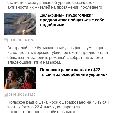
статистические данные об уровне физической
активности их жителей на протяжении последнего
десятилетия.
Дельфины-"трудоголики"
предпочитают общаться с себе
подобными
01.08.2012 в 13:45
Австралийские бутылконосые дельфины, умеющие
использовать морские губки при охоте, предпочитают
общаться и "заводить романы" с собратьями, тоже
владеющими этим навыком.
Польское радио заплатит $22
тысячи за оскорбление украинок
01.08.2012 в 13:30
Польское радио Eska Rock оштрафовано на 75 тысяч
злотых (около 22,4 тысяч долларов) за
распространение оскорбительных и