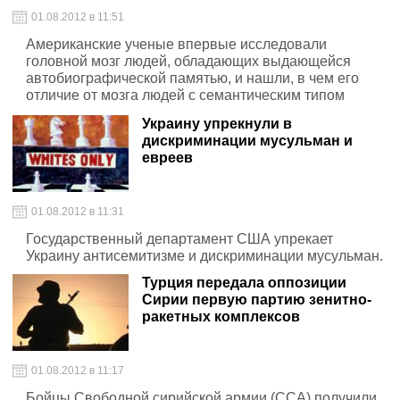
01.08.2012 в 11:51
Американские ученые впервые исследовали
головной мозг людей, обладающих выдающейся
автобиографической памятью, и нашли, в чем его
отличие от мозга людей с семантическим типом
памяти.
Украину упрекнули в
дискриминации мусульман и
евреев
01.08.2012 в 11:31
Государственный департамент США упрекает
Украину антисемитизме и дискриминации мусульман.
Турция передала оппозиции
Сирии первую партию зенитно-
ракетных комплексов
01.08.2012 в 11:17
Бойцы Свободной сирийской армии (ССА) получили