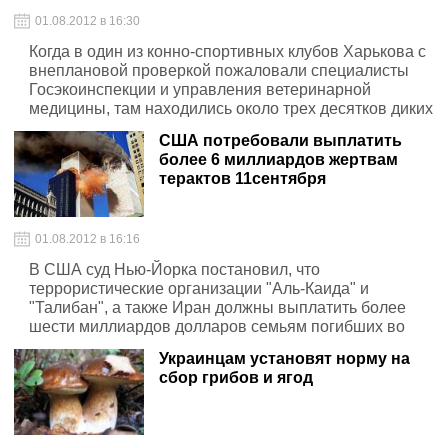
01.08.2012 в 16:30
Когда в один из конно-спортивных клубов Харькова с
внеплановой проверкой пожаловали специалисты
Госэкоинспекции и управления ветеринарной
медицины, там находились около трех десятков диких
животных.
США потребовали выплатить
более 6 миллиардов жертвам
терактов 11сентября
01.08.2012 в 16:16
В США суд Нью-Йорка постановил, что
террористические организации "Аль-Каида" и
"Талибан", а также Иран должны выплатить более
шести миллиардов долларов семьям погибших во
время теракта 11 сентября 2001 года в качестве
Украинцам установят норму на
моральной компенсации.
сбор грибов и ягод