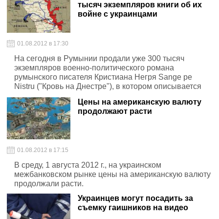
тысяч экземпляров книги об их
войне с украинцами
01.08.2012 в 17:30
На сегодня в Румынии продали уже 300 тысяч
экземпляров военно-политического романа
румынского писателя Кристиана Негря Sange pe
Nistru ("Кровь на Днестре"), в котором описывается
возможный военный конфликт между румынской
Цены на американскую валюту
армией с одной стороны, и приднестровской и
продолжают расти
украинской - с другой.
01.08.2012 в 17:15
В среду, 1 августа 2012 г., на украинском
межбанковском рынке цены на американскую валюту
продолжали расти.
Украинцев могут посадить за
съемку гаишников на видео