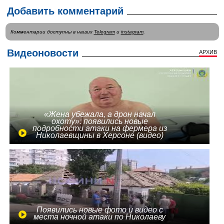
Добавить комментарий
Комментарии доступны в наших
Telegram
и
instagram
.
Видеоновости
АРХИВ
«Жена убежала, а дрон начал
охоту»: появились новые
подробности атаки на фермера из
Николаевщины в Херсоне (видео)
Появились новые фото и видео с
места ночной атаки по Николаеву