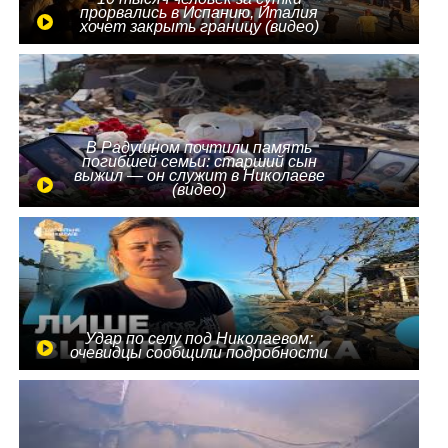
прорвались в Испанию, Италия
хочет закрыть границу (видео)
В Радушном почтили память
погибшей семьи: старший сын
выжил — он служит в Николаеве
(видео)
Удар по селу под Николаевом:
очевидцы сообщили подробности