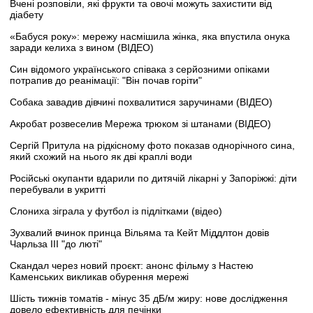
Вчені розповіли, які фрукти та овочі можуть захистити від
діабету
«Бабуся року»: мережу насмішила жінка, яка впустила онука
заради келиха з вином (ВІДЕО)
Син відомого українського співака з серйозними опіками
потрапив до реанімації: "Він почав горіти"
Собака завадив дівчині похвалитися заручинами (ВІДЕО)
Акробат розвеселив Мережа трюком зі штанами (ВІДЕО)
Сергій Притула на рідкісному фото показав однорічного сина,
який схожий на нього як дві краплі води
Російські окупанти вдарили по дитячій лікарні у Запоріжжі: діти
перебували в укритті
Слониха зіграла у футбол із підлітками (відео)
Зухвалий вчинок принца Вільяма та Кейт Міддлтон довів
Чарльза III "до люті"
Скандал через новий проєкт: анонс фільму з Настею
Каменських викликав обурення мережі
Шість тижнів томатів - мінус 35 дБ/м жиру: нове дослідження
довело ефективність для печінки