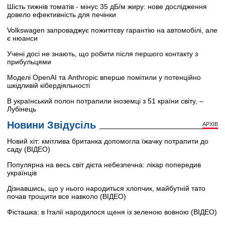
Шість тижнів томатів - мінус 35 дБ/м жиру: нове дослідження
довело ефективність для печінки
Volkswagen запроваджує пожиттєву гарантію на автомобілі, але
є нюанси
Учені досі не знають, що робити після першого контакту з
прибульцями
Моделі OpenAI та Anthropic вперше помітили у потенційно
шкідливій кібердіяльності
В український полон потрапили іноземці з 51 країни світу, –
Лубінець
Новини Звідусіль
АРХІВ
Новий хіт: кмітлива британка допомогла їжачку потрапити до
саду (ВІДЕО)
Популярна на весь світ дієта небезпечна: лікар попередив
українців
Дізнавшись, що у нього народиться хлопчик, майбутній тато
почав трощити все навколо (ВІДЕО)
Фісташка: в Італії народилося щеня із зеленою вовною (ВІДЕО)