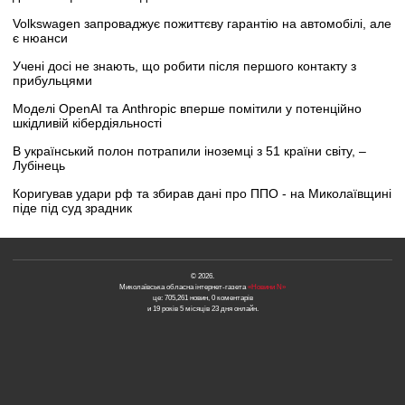
Volkswagen запроваджує пожиттєву гарантію на автомобілі, але
є нюанси
Учені досі не знають, що робити після першого контакту з
прибульцями
Моделі OpenAI та Anthropic вперше помітили у потенційно
шкідливій кібердіяльності
В український полон потрапили іноземці з 51 країни світу, –
Лубінець
Коригував удари рф та збирав дані про ППО - на Миколаївщині
піде під суд зрадник
© 2026.
Миколаївська обласна інтернет-газета
«Новини N»
це: 705,261 новин, 0 коментарів
и 19 років 5 місяців 23 дня онлайн.