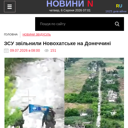
НОВИНИ
N
R
U
четвер, 6 Серпня 2026 07:01
1625 днів війни
ГОЛОВНА
НОВИНИ ЗВІДУСІЛЬ
ЗСУ звільнили Новохатське на Донеччині
09.07.2026 в 08:00
151