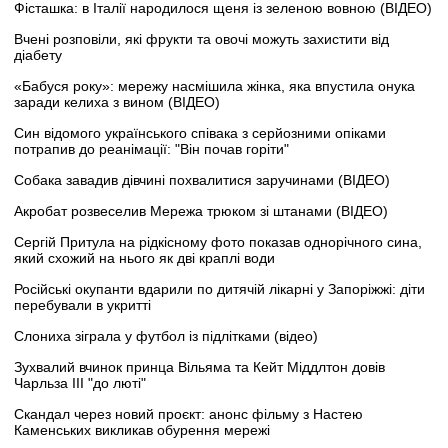
Фісташка: в Італії народилося щеня із зеленою вовною (ВІДЕО)
Вчені розповіли, які фрукти та овочі можуть захистити від
діабету
«Бабуся року»: мережу насмішила жінка, яка впустила онука
заради келиха з вином (ВІДЕО)
Син відомого українського співака з серйозними опіками
потрапив до реанімації: "Він почав горіти"
Собака завадив дівчині похвалитися заручинами (ВІДЕО)
Акробат розвеселив Мережа трюком зі штанами (ВІДЕО)
Сергій Притула на рідкісному фото показав однорічного сина,
який схожий на нього як дві краплі води
Російські окупанти вдарили по дитячій лікарні у Запоріжжі: діти
перебували в укритті
Слониха зіграла у футбол із підлітками (відео)
Зухвалий вчинок принца Вільяма та Кейт Міддлтон довів
Чарльза III "до люті"
Скандал через новий проєкт: анонс фільму з Настею
Каменських викликав обурення мережі