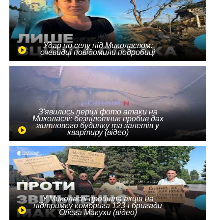
Удар по селу під Миколаєвом:
очевидці повідомили подробиці
З'явились перші фото атаки на
Миколаєві: безпілотник пробив дах
житлового будинку та залетів у
квартиру (відео)
У Миколаєві пройшла акція на
підтримку комбрига 123-ї бригади
Олега Макухи (відео)