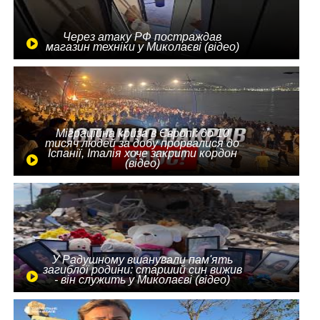
Через атаку РФ постраждав
магазин техніки у Миколаєві (відео)
Міграційна криза в Європі: до 10
тисяч людей за добу прорвалися до
Іспанії, Італія хоче закрити кордон
(відео)
У Радушному вшанували пам'ять
загиблої родини: старший син вижив
- він служить у Миколаєві (відео)