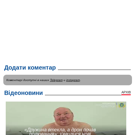
Додати коментар
Коментарі доступні в наших
Telegram
и
instagram
.
Відеоновини
АРХІВ
«Дружина втекла, а дрон почав
полювання»: з'явилися нові