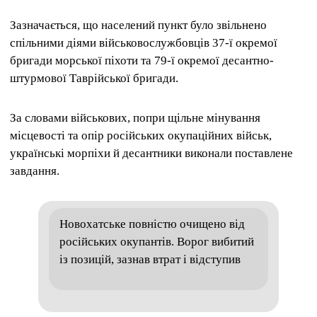
Зазначається, що населений пункт було звільнено
спільними діями військовослужбовців 37-ї окремої
бригади морської піхоти та 79-ї окремої десантно-
штурмової Таврійської бригади.
За словами військових, попри щільне мінування
місцевості та опір російських окупаційних військ,
українські морпіхи й десантники виконали поставлене
завдання.
Новохатське повністю очищено від
російських окупантів. Ворог вибитий
із позицій, зазнав втрат і відступив