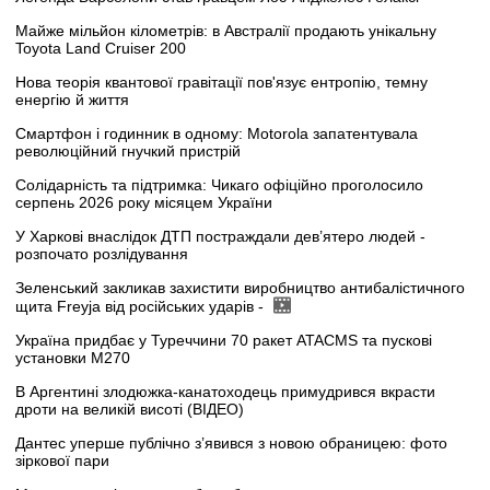
Майже мільйон кілометрів: в Австралії продають унікальну
Toyota Land Cruiser 200
Нова теорія квантової гравітації пов'язує ентропію, темну
енергію й життя
Смартфон і годинник в одному: Motorola запатентувала
революційний гнучкий пристрій
Солідарність та підтримка: Чикаго офіційно проголосило
серпень 2026 року місяцем України
У Харкові внаслідок ДТП постраждали дев’ятеро людей -
розпочато розлідування
Зеленський закликав захистити виробництво антибалістичного
щита Freyja від російських ударів -
Україна придбає у Туреччини 70 ракет ATACMS та пускові
установки M270
В Аргентині злодюжка-канатоходець примудрився вкрасти
дроти на великій висоті (ВІДЕО)
Дантес уперше публічно з’явився з новою обраницею: фото
зіркової пари