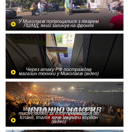
У Миколаєві попрощалися з лікарем
ЛШМД, який загинув на фронті
Через атаку РФ постраждав
магазин техніки у Миколаєві (відео)
Міграційна криза в Європі: до 10
тисяч людей за добу прорвалися до
Іспанії, Італія хоче закрити кордон
(відео)