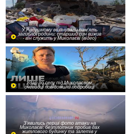
У Радушному вшанували пам'ять
загиблої родини: старший син вижив
- він служить у Миколаєві (відео)
Удар по селу під Миколаєвом:
очевидці повідомили подробиці
З'явились перші фото атаки на
Миколаєві: безпілотник пробив дах
житлового будинку та залетів у