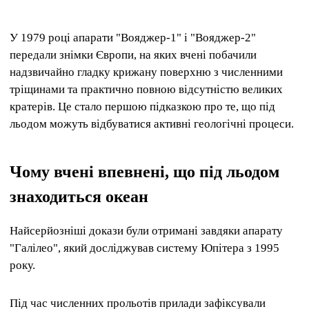
У 1979 році апарати "Вояджер-1" і "Вояджер-2"
передали знімки Європи, на яких вчені побачили
надзвичайно гладку крижану поверхню з численними
тріщинами та практично повною відсутністю великих
кратерів. Це стало першою підказкою про те, що під
льодом можуть відбуватися активні геологічні процеси.
Чому вчені впевнені, що під льодом
знаходиться океан
Найсерйозніші докази були отримані завдяки апарату
"Галілео", який досліджував систему Юпітера з 1995
року.
Під час численних прольотів прилади зафіксували