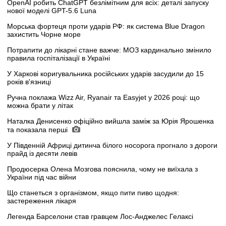
OpenAI робить ChatGPT безлімітним для всіх: деталі запуску
нової моделі GPT-5.6 Luna
Морська фортеця проти ударів РФ: як система Blue Dragon
захистить Чорне море
Потрапити до лікарні стане важче: МОЗ кардинально змінило
правила госпіталізації в Україні
У Харкові коригувальника російських ударів засудили до 15
років в'язниці
Ручна поклажа Wizz Air, Ryanair та Easyjet у 2026 році: що
можна брати у літак
Наталка Денисенко офіційно вийшла заміж за Юрія Ярошенка
та показала перші
У Південній Африці дитинча білого носорога прогнало з дороги
прайд із десяти левів
Продюсерка Олена Мозгова пояснила, чому не виїхала з
України під час війни
Що станеться з організмом, якщо пити пиво щодня:
застереження лікаря
Легенда Барселони став гравцем Лос-Анджелес Гелаксі