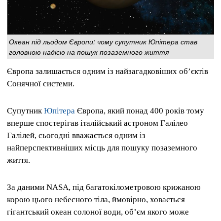
Океан під льодом Європи: чому супутник Юпітера став
головною надією на пошук позаземного життя
Європа залишається одним із найзагадковіших об’єктів
Сонячної системи.
Супутник
Юпітера
Європа, який понад 400 років тому
вперше спостерігав італійський астроном Галілео
Галілей, сьогодні вважається одним із
найперспективніших місць для пошуку позаземного
життя.
За даними NASA, під багатокілометровою крижаною
корою цього небесного тіла, ймовірно, ховається
гігантський океан солоної води, об’єм якого може