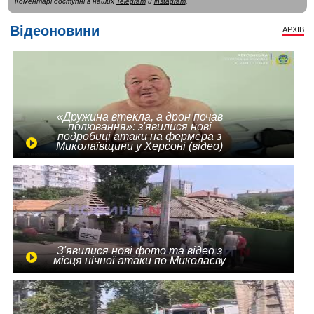
Коментарі доступні в наших
Telegram
и
instagram
.
Відеоновини
АРХІВ
«Дружина втекла, а дрон почав
полювання»: з'явилися нові
подробиці атаки на фермера з
Миколаївщини у Херсоні (відео)
З'явилися нові фото та відео з
місця нічної атаки по Миколаєву