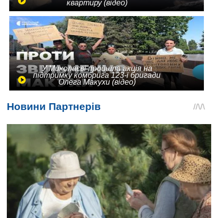
квартиру (відео)
У Миколаєві пройшла акція на
підтримку комбрига 123-ї бригади
Олега Макухи (відео)