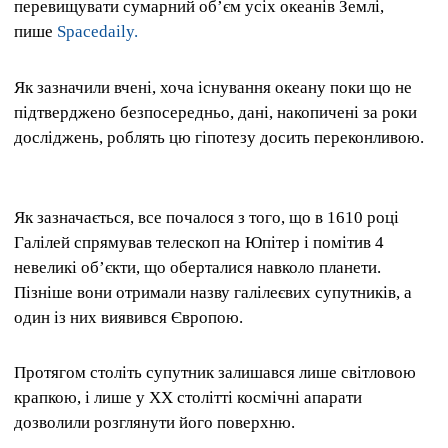
перевищувати сумарний об’єм усіх океанів Землі,
пише
Spacedaily.
Як зазначили вчені, хоча існування океану поки що не
підтверджено безпосередньо, дані, накопичені за роки
досліджень, роблять цю гіпотезу досить переконливою.
Як зазначається, все почалося з того, що в 1610 році
Галілей спрямував телескоп на Юпітер і помітив 4
невеликі об’єкти, що оберталися навколо планети.
Пізніше вони отримали назву галілеєвих супутників, а
один із них виявився Європою.
Протягом століть супутник залишався лише світловою
крапкою, і лише у XX столітті космічні апарати
дозволили розглянути його поверхню.