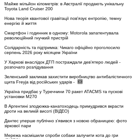
Майже мільйон кілометрів: в Австралії продають унікальну
Toyota Land Cruiser 200
Нова теорія квантової гравітації пов'язує ентропію, темну
енергію й життя
Смартфон і годинник в одному: Motorola запатентувала
революційний гнучкий пристрій
Солідарність та підтримка: Чикаго офіційно проголосило
серпень 2026 року місяцем України
У Харкові внаслідок ДТП постраждали дев’ятеро людей -
розпочато розлідування
Зеленський закликав захистити виробництво антибалістичного
щита Freyja від російських ударів -
Україна придбає у Туреччини 70 ракет ATACMS та пускові
установки M270
В Аргентині злодюжка-канатоходець примудрився вкрасти
дроти на великій висоті (ВІДЕО)
Дантес уперше публічно з’явився з новою обраницею: фото
зіркової пари
Мережа насмішили спроби собаки залучити кота до гри