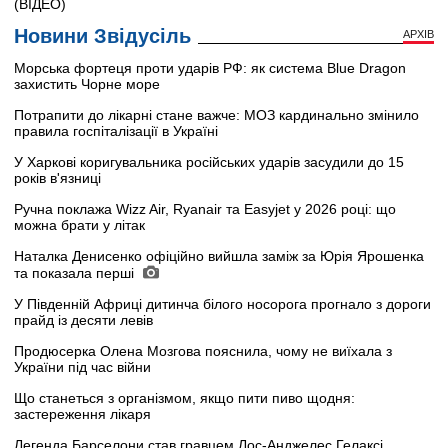
(ВІДЕО)
Новини Звідусіль
АРХІВ
Морська фортеця проти ударів РФ: як система Blue Dragon
захистить Чорне море
Потрапити до лікарні стане важче: МОЗ кардинально змінило
правила госпіталізації в Україні
У Харкові коригувальника російських ударів засудили до 15
років в'язниці
Ручна поклажа Wizz Air, Ryanair та Easyjet у 2026 році: що
можна брати у літак
Наталка Денисенко офіційно вийшла заміж за Юрія Ярошенка
та показала перші
У Південній Африці дитинча білого носорога прогнало з дороги
прайд із десяти левів
Продюсерка Олена Мозгова пояснила, чому не виїхала з
України під час війни
Що станеться з організмом, якщо пити пиво щодня:
застереження лікаря
Легенда Барселони став гравцем Лос-Анджелес Гелаксі