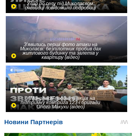
Удар по селу під Миколаєвом:
очевидці повідомили подробиці
З'явились перші фото атаки на
Миколаєві: безпілотник пробив дах
житлового будинку та залетів у
квартиру (відео)
У Миколаєві пройшла акція на
підтримку комбрига 123-ї бригади
Олега Макухи (відео)