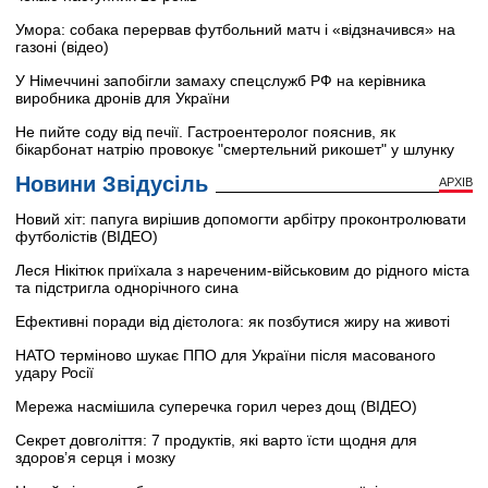
Умора: собака перервав футбольний матч і «відзначився» на
газоні (відео)
У Німеччині запобігли замаху спецслужб РФ на керівника
виробника дронів для України
Не пийте соду від печії. Гастроентеролог пояснив, як
бікарбонат натрію провокує "смертельний рикошет" у шлунку
Новини Звідусіль
АРХІВ
Новий хіт: папуга вирішив допомогти арбітру проконтролювати
футболістів (ВІДЕО)
Леся Нікітюк приїхала з нареченим-військовим до рідного міста
та підстригла однорічного сина
Ефективні поради від дієтолога: як позбутися жиру на животі
НАТО терміново шукає ППО для України після масованого
удару Росії
Мережа насмішила суперечка горил через дощ (ВІДЕО)
Секрет довголіття: 7 продуктів, які варто їсти щодня для
здоров’я серця і мозку