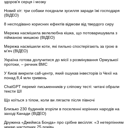
здоров’я серця і мозку
Новий хіт: три собаки поєднали зусилля заради їжі господаря
(ВІДЕО)
8 несподівано корисних ефектів відмови від твердого сиру
Мережа насмішила велелюбна кішка, що потоваришувала з
пійманою мишкою (ВІДЕО)
Мережа насмішили коти, які пильно спостерігають за грою в
м'яч (ВІДЕО)
Україна готова долучитися до місії з розмінування Ормузької
протоки, – речник ВМС
У Києві викрили call-центр, який ошукав інвесторів із Чехії на
понад 8,4 млн гривень
ChatGPT переміг письменників у сліпому тесті: читачі обрали
тексти ШІ
Що коїться з тілом, коли ви лягаєте після півночі
Близько 230 будинків згоріли в поселенні корінних народів на
заході Канади (ВІДЕО)
Дружина «Джеймса Бонда» про срібне весілля: «З нетерпінням
чекаю наступних 25 років»