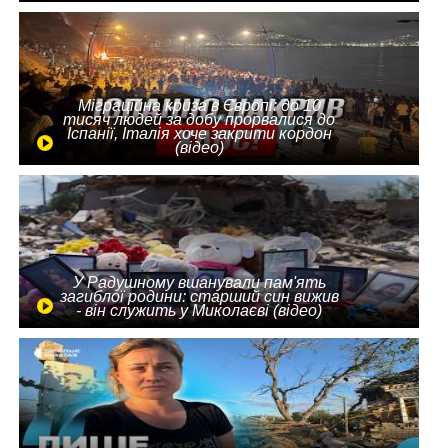
Міграційна криза в Європі: до 10
тисяч людей за добу прорвалися до
Іспанії, Італія хоче закрити кордон
(відео)
У Радушному вшанували пам'ять
загиблої родини: старший син вижив
- він служить у Миколаєві (відео)