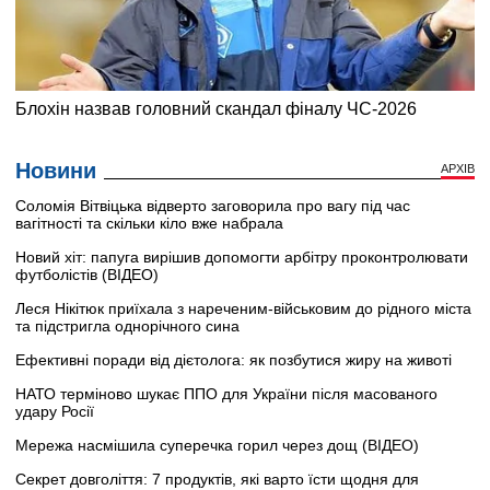
Новини
АРХІВ
Соломія Вітвіцька відверто заговорила про вагу під час
вагітності та скільки кіло вже набрала
Новий хіт: папуга вирішив допомогти арбітру проконтролювати
футболістів (ВІДЕО)
Леся Нікітюк приїхала з нареченим-військовим до рідного міста
та підстригла однорічного сина
Ефективні поради від дієтолога: як позбутися жиру на животі
НАТО терміново шукає ППО для України після масованого
удару Росії
Мережа насмішила суперечка горил через дощ (ВІДЕО)
Секрет довголіття: 7 продуктів, які варто їсти щодня для