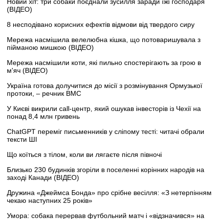
Новий хіт: три собаки поєднали зусилля заради їжі господаря
(ВІДЕО)
8 несподівано корисних ефектів відмови від твердого сиру
Мережа насмішила велелюбна кішка, що потоваришувала з
пійманою мишкою (ВІДЕО)
Мережа насмішили коти, які пильно спостерігають за грою в
м'яч (ВІДЕО)
Україна готова долучитися до місії з розмінування Ормузької
протоки, – речник ВМС
У Києві викрили call-центр, який ошукав інвесторів із Чехії на
понад 8,4 млн гривень
ChatGPT переміг письменників у сліпому тесті: читачі обрали
тексти ШІ
Що коїться з тілом, коли ви лягаєте після півночі
Близько 230 будинків згоріли в поселенні корінних народів на
заході Канади (ВІДЕО)
Дружина «Джеймса Бонда» про срібне весілля: «З нетерпінням
чекаю наступних 25 років»
Умора: собака перервав футбольний матч і «відзначився» на