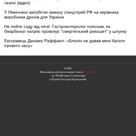
газоні (відео)
У Німеччині запобігли замаху спецслужб РФ на керівника
виробника дронів для України
Не пийте соду від печії. Гастроентеролог пояснив, як
бікарбонат натрію провокує "смертельний рикошет" у шлунку
Ексгравець Динамо Раффаел: «Блохін не давав мені багато
ігрового часу»
© 2026.
Миколаївська обласна інтернет-газета
«Новини N»
це: 705,356 новин, 0 коментарів
и 19 років 5 місяців 24 дня онлайн.