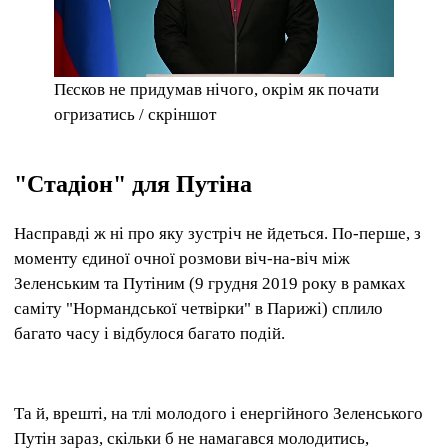
Пєсков не придумав нічого, окрім як почати
огризатись / скріншот
"Стадіон" для Путіна
Насправді ж ні про яку зустріч не йдеться. По-перше, з
моменту єдиної очної розмови віч-на-віч між
Зеленським та Путіним (9 грудня 2019 року в рамках
саміту "Нормандської четвірки" в Парижі) сплило
багато часу і відбулося багато подій.
Та й, врешті, на тлі молодого і енергійного Зеленського
Путін зараз, скільки б не намагався молодитись,