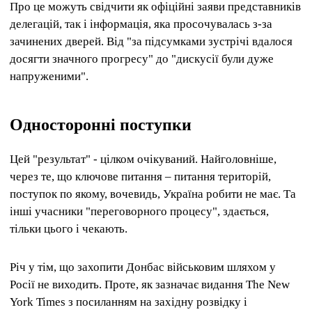
Про це можуть свідчити як офіційні заяви представників
делегацій, так і інформація, яка просочувалась з-за
зачинених дверей. Від "за підсумками зустрічі вдалося
досягти значного прогресу" до "дискусії були дуже
напруженими".
Односторонні поступки
Цей "результат" - цілком очікуваний. Найголовніше,
через те, що ключове питання – питання територій,
поступок по якому, вочевидь, Україна робити не має. Та
інші учасники "переговорного процесу", здається,
тільки цього і чекають.
Річ у тім, що захопити Донбас військовим шляхом у
Росії не виходить. Проте, як зазначає видання The New
York Times з посиланням на західну розвідку і