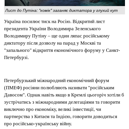
Лист до Путіна: "комік" заганяє диктатора у глухий кут
Україна посилює тиск на Росію. Відкритий лист
президента України Володимира Зеленського
Володимиру Путіну – ще один ляпас російському
диктатору після дозволу на парад у Москві та
"запального" відкриття економічного форуму у Санкт-
Петербурзі.
Петербурзький міжнародний економічний форум
(ПМЕФ) росіяни полюбляють називати "російським
Давосом". Однак навіть якщо в Кремлі цьогоріч хотіли б
зустрічатись з міжнародними делегаціями та говорити
виключно про економіку, великі інвестиції, чи
партнерства з Китаєм та Індією, говорити доводиться
про російсько-українську війну.