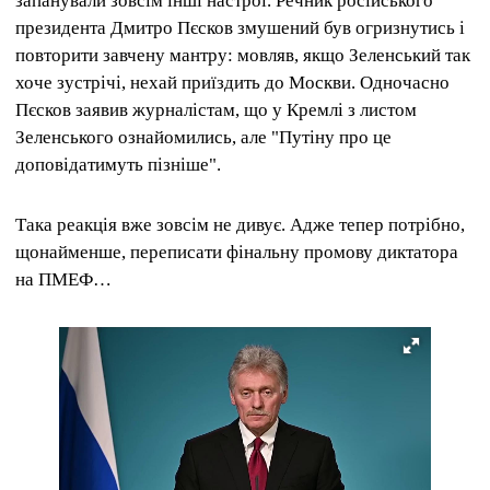
запанували зовсім інші настрої. Речник російського
президента Дмитро Пєсков змушений був огризнутись і
повторити завчену мантру: мовляв, якщо Зеленський так
хоче зустрічі, нехай приїздить до Москви. Одночасно
Пєсков заявив журналістам, що у Кремлі з листом
Зеленського ознайомились, але "Путіну про це
доповідатимуть пізніше".
Така реакція вже зовсім не дивує. Адже тепер потрібно,
щонайменше, переписати фінальну промову диктатора
на ПМЕФ…