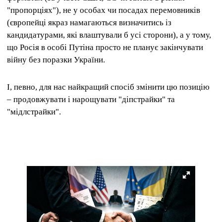
"пропорціях"), не у особах чи посадах перемовників
(європейці якраз намагаються визначитись із
кандидатурами, які влаштували б усі сторони), а у тому,
що Росія в особі Путіна просто не планує закінчувати
війну без поразки України.
І, певно, для нас найкращий спосіб змінити цю позицію
– продовжувати і нарощувати "діпстрайки" та
"мідлстрайки".