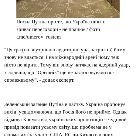
Посил Путіна про те, що Україна нібито
зриває переговори - не працює / фото
t.me/umerov_rustem
"Ця гра (на внутрішню аудиторію ура-патріотів) йому
знову не вдається. І на міжнародній арені йому теж
ніхто не вірить. Тому він знову натякає на ядерний удар,
згадавши, що "Орєшнік" ще не застосовували по-
справжньому", - додає експерт.
Зеленський заганяє Путіна в пастку. Україна пропонує
вихід, усвідомлюючи, що Росія його не прийме. Однак
відмова Кремля від українських пропозицій – чудовий
привід показати усьому світу, що проблема не у
форматах (за участі США, ЄС чи Китаю в різних