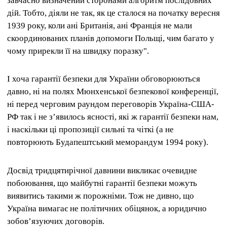
завчасно визначений сторонами алгоритм послідовних
дій. Тобто, діяли не так, як це сталося на початку вересня
1939 року, коли ані Британія, ані Франція не мали
скоординованих планів допомоги Польщі, чим багато у
чому прирекли її на швидку поразку".
І хоча гарантії безпеки для України обговорюються
давно, ні на полях Мюнхенської безпекової конференції,
ні перед черговим раундом переговорів Україна-США-
РФ так і не з’явилось ясності, які ж гарантії безпеки нам,
і наскільки ці пропозиції сильні та чіткі (а не
повторюють Будапештський меморандум 1994 року).
Досвід тридцятирічної давнини викликає очевидне
побоювання, що майбутні гарантії безпеки можуть
виявитись такими ж порожніми. Тож не дивно, що
Україна вимагає не політичних обіцянок, а юридично
зобов’язуючих договорів.