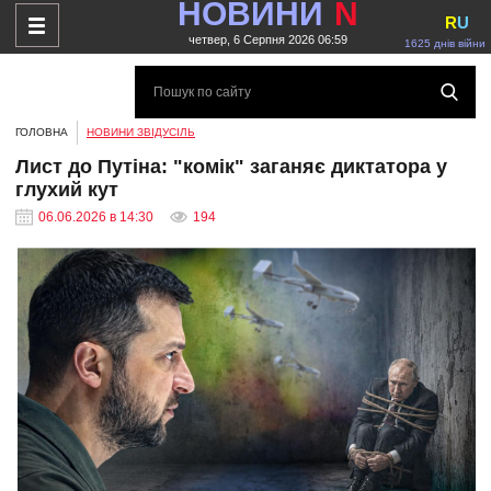
НОВИНИ
N
R
U
четвер, 6 Серпня 2026 06:59
1625 днів війни
ГОЛОВНА
НОВИНИ ЗВІДУСІЛЬ
Лист до Путіна: "комік" заганяє диктатора у
глухий кут
06.06.2026 в 14:30
194