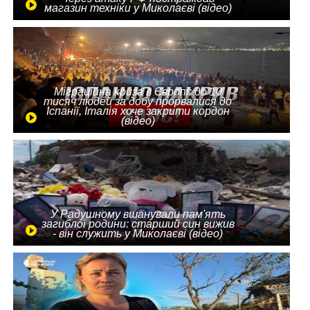
магазин техніки у Миколаєві (відео)
Міграційна криза в Європі: до 10
тисяч людей за добу прорвалися до
Іспанії, Італія хоче закрити кордон
(відео)
У Радушному вшанували пам'ять
загиблої родини: старший син вижив
- він служить у Миколаєві (відео)