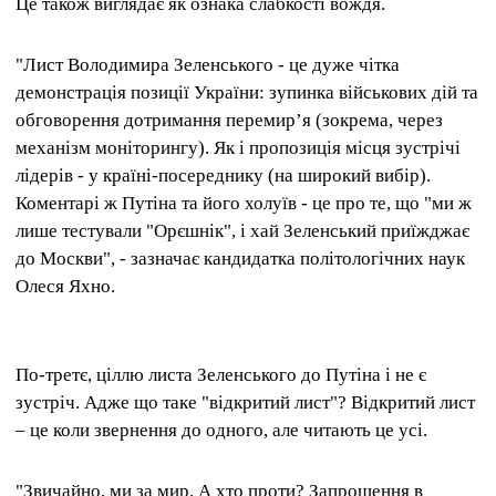
Це також виглядає як ознака слабкості вождя.
"Лист Володимира Зеленського - це дуже чітка
демонстрація позиції України: зупинка військових дій та
обговорення дотримання перемирʼя (зокрема, через
механізм моніторингу). Як і пропозиція місця зустрічі
лідерів - у країні-посереднику (на широкий вибір).
Коментарі ж Путіна та його холуїв - це про те, що "ми ж
лише тестували "Орєшнік", і хай Зеленський приїжджає
до Москви", - зазначає кандидатка політологічних наук
Олеся Яхно.
По-третє, ціллю листа Зеленського до Путіна і не є
зустріч. Адже що таке "відкритий лист"? Відкритий лист
– це коли звернення до одного, але читають це усі.
"Звичайно, ми за мир. А хто проти? Запрошення в