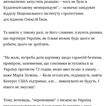
автоматично запустять реакцію – чого не було в
Будапештському меморандумі", - зазначає завідувач
відділу Національного інституту стратегічних
досліджень Олексій Їжак.
Та навіть у такому разі, за його словами, існують ризики,
що партнери України, як тільки можна буде цього не
робити, цього не зроблять.
"На жаль, потреба дати картинку щодо гарантій безпеки,
приміром, запевнення, що союзники вступляться за
Україну протягом 72 годин, може ввести нас в оману, -
каже Марія Золкіна. – Коли оголосять, підпишуть, навіть
Конгрес США підтримає, але… виконувати не будуть. І
нікого не змусиш".
Тому, вочевидь, "перемовини" з тиском на Україну
продовжуватимуться. І нам варто їх терпіти з двох