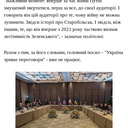
"Важливий момент: вперше за час війни Путін
змушений звертатися, перш за все, до своєї аудиторії. І
говорить він цій аудиторії про те, чому війну не можна
зупинити. Звідси історії про Старобільськ. І звідси, між
іншим, те, що він вперше з 2021 року частково визнав
легітимність Зеленського", - зазначає політолог.
Разом з тим, за його словами, головний посил – "Україна
зриває переговори" - вже не працює.