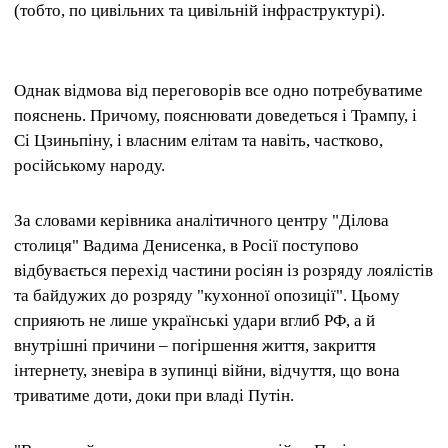
(тобто, по цивільних та цивільній інфраструктурі).
Однак відмова від переговорів все одно потребуватиме
пояснень. Причому, пояснювати доведеться і Трампу, і
Сі Цзиньпіну, і власним елітам та навіть, частково,
російському народу.
За словами керівника аналітичного центру "Ділова
столиця" Вадима Денисенка, в Росії поступово
відбувається перехід частини росіян із розряду лоялістів
та байдужих до розряду "кухонної опозиції". Цьому
сприяють не лише українські удари вглиб РФ, а й
внутрішні причини – погіршення життя, закриття
інтернету, зневіра в зупинці війни, відчуття, що вона
триватиме доти, доки при владі Путін.