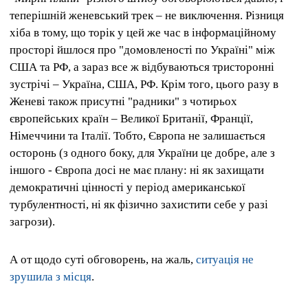
теперішній женевський трек – не виключення. Різниця
хіба в тому, що торік у цей же час в інформаційному
просторі йшлося про "домовленості по Україні" між
США та РФ, а зараз все ж відбуваються тристоронні
зустрічі – Україна, США, РФ. Крім того, цього разу в
Женеві також присутні "радники" з чотирьох
європейських країн – Великої Британії, Франції,
Німеччини та Італії. Тобто, Європа не залишається
осторонь (з одного боку, для України це добре, але з
іншого - Європа досі не має плану: ні як захищати
демократичні цінності у період американської
турбулентності, ні як фізично захистити себе у разі
загрози).
А от щодо суті обговорень, на жаль,
ситуація не
зрушила з місця
.