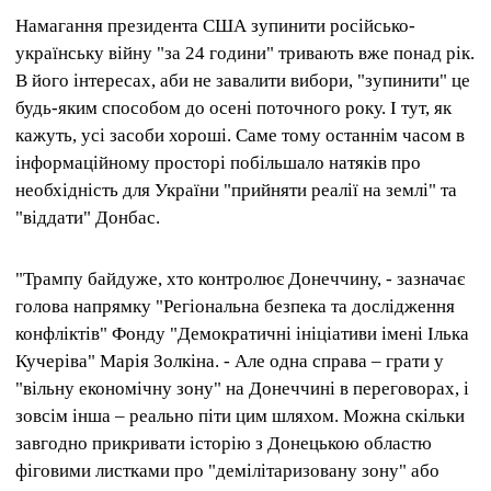
Намагання президента США зупинити російсько-
українську війну "за 24 години" тривають вже понад рік.
В його інтересах, аби не завалити вибори, "зупинити" це
будь-яким способом до осені поточного року. І тут, як
кажуть, усі засоби хороші. Саме тому останнім часом в
інформаційному просторі побільшало натяків про
необхідність для України "прийняти реалії на землі" та
"віддати" Донбас.
"Трампу байдуже, хто контролює Донеччину, - зазначає
голова напрямку "Регіональна безпека та дослідження
конфліктів" Фонду "Демократичні ініціативи імені Ілька
Кучеріва" Марія Золкіна. - Але одна справа – грати у
"вільну економічну зону" на Донеччині в переговорах, і
зовсім інша – реально піти цим шляхом. Можна скільки
завгодно прикривати історію з Донецькою областю
фіговими листками про "демілітаризовану зону" або