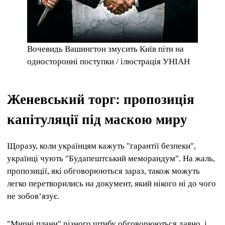
Вочевидь Вашингтон змусить Київ піти на
односторонні поступки / ілюстрація УНІАН
Женевський торг: пропозиція
капітуляції під маскою миру
Щоразу, коли українцям кажуть "гарантії безпеки",
українці чують "Будапештський меморандум". На жаль,
пропозиції, які обговорюються зараз, також можуть
легко перетворились на документ, який нікого ні до чого
не зобов’язує.
"Мирні плани" різного штибу обговорюються давно, і