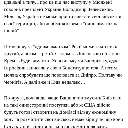
цивільні в тилу. І про це під час виступу у Мюнхені
говорив президент України Володимир Зеленський.
Мовляв, Україна не може просто вивести свої війська зі
своєї території, або ж обміняти землі "один шматок на
інший".
По-перше, за "одним шматком" Росії може захотітись
другий, а потім і третій. Слідом за Донецькою областю
Кремль буде вимагати Херсонську чи Запорізьку, адже
їх росіяни записали у свою Конституцію теж. А потім
можна спробувати ще повоювати за Дніпро, Полтаву чи
Чернігів. А далі вже й Київ недалеко…
По-друге, вочевидь, якщо Вашингтон змусить Київ піти
на такі односторонні поступки, або ж США дійсно
будуть готові створити на Донбасі вільну економічну
зону та розмістити свої війська, немає віри у те, що вони
будуть у цій "сірій зоні" хоч щось контролювати.