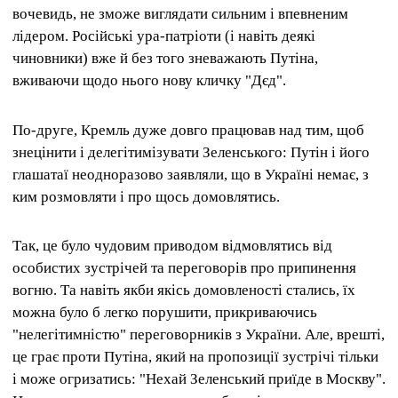
вочевидь, не зможе виглядати сильним і впевненим
лідером. Російські ура-патріоти (і навіть деякі
чиновники) вже й без того зневажають Путіна,
вживаючи щодо нього нову кличку "Дєд".
По-друге, Кремль дуже довго працював над тим, щоб
знецінити і делегітимізувати Зеленського: Путін і його
глашатаї неодноразово заявляли, що в Україні немає, з
ким розмовляти і про щось домовлятись.
Так, це було чудовим приводом відмовлятись від
особистих зустрічей та переговорів про припинення
вогню. Та навіть якби якісь домовленості стались, їх
можна було б легко порушити, прикриваючись
"нелегітимністю" переговорників з України. Але, врешті,
це грає проти Путіна, який на пропозиції зустрічі тільки
і може огризатись: "Нехай Зеленський приїде в Москву".