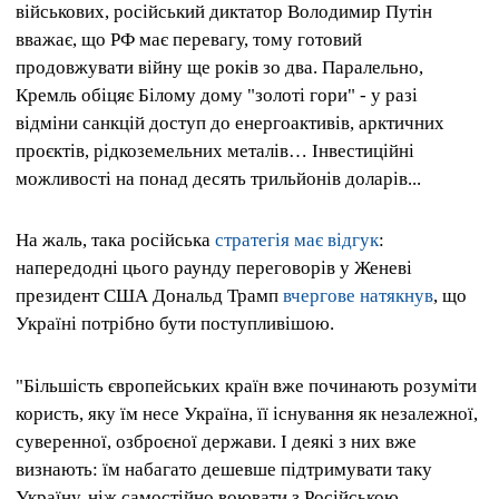
військових, російський диктатор Володимир Путін
вважає, що РФ має перевагу, тому готовий
продовжувати війну ще років зо два. Паралельно,
Кремль обіцяє Білому дому "золоті гори" - у разі
відміни санкцій доступ до енергоактивів, арктичних
проєктів, рідкоземельних металів… Інвестиційні
можливості на понад десять трильйонів доларів...
На жаль, така російська
стратегія має відгук
:
напередодні цього раунду переговорів у Женеві
президент США Дональд Трамп
вчергове натякнув
, що
Україні потрібно бути поступливішою.
"Більшість європейських країн вже починають розуміти
користь, яку їм несе Україна, її існування як незалежної,
суверенної, озброєної держави. І деякі з них вже
визнають: їм набагато дешевше підтримувати таку
Україну, ніж самостійно воювати з Російською