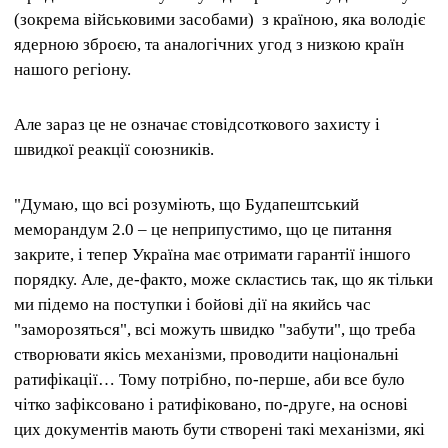
(зокрема військовими засобами) з країною, яка володіє
ядерною зброєю, та аналогічних угод з низкою країн
нашого регіону.
Але зараз це не означає стовідсоткового захисту і
швидкої реакції союзників.
"Думаю, що всі розуміють, що Будапештський
меморандум 2.0 – це неприпустимо, що це питання
закрите, і тепер Україна має отримати гарантії іншого
порядку. Але, де-факто, може скластись так, що як тільки
ми підемо на поступки і бойові дії на якийсь час
"заморозяться", всі можуть швидко "забути", що треба
створювати якісь механізми, проводити національні
ратифікації… Тому потрібно, по-перше, аби все було
чітко зафіксовано і ратифіковано, по-друге, на основі
цих документів мають бути створені такі механізми, які