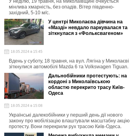
У неділю, 19 травня, на Миколаївщині очікується
мінлива хмарність, без опадів. Вітер південно-
західний, 5-10 м/с.
У центрі Миколаєва дівчина на
«Мазді» невдало паркувалася та
зіткнулася з «Фольксвагеном»
18.05.2024 в 15:45
Вдень у суботу, 18 травня, на вул. Лягіна у Миколаєві
зіткнулися автомобілі Mazda 6 та Volkswagen Tiguan.
Дальнобійники протестують: на
кордоні з Миколаївською
областю перекрито трасу Київ-
Одеса
18.05.2024 в 15:08
Українські далекобійники у перший день дії нового
закону про мобілізацію влаштували масштабну акцію
протесту. Вони перекрили рух трасою Київ-Одеса.
Мережа вибухнула мемами у