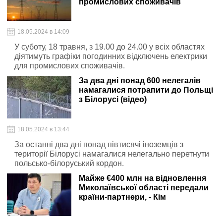
промислових споживачів
18.05.2024 в 14:09
У суботу, 18 травня, з 19.00 до 24.00 у всіх областях
діятимуть графіки погодинних відключень електрики
для промислових споживачів.
За два дні понад 600 нелегалів
намагалися потрапити до Польщі
з Білорусі (відео)
18.05.2024 в 13:44
За останні два дні понад півтисячі іноземців з
території Білорусі намагалися нелегально перетнути
польсько-білоруський кордон.
Майже €400 млн на відновлення
Миколаївської області передали
країни-партнери, - Кім