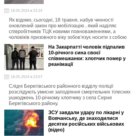
18.05.2024 в 23:24
Як відомо, сьогодні, 18 травня, набув чинності
оновлений закон про мобілізацію , який наділяє
співробітників ТЦК новими повноваженнями, а
чоловіків призовного віку зобов'язує носити з собою
не лише паспорт, а й військово-облікові документи.
На Закарпатті чоловік підпалив
10-річного сина своєї
співмешканки: хлопчик помер у
реанімації
18.05.2024 в 23:07
Слідчі Берегівського районного відділу поліції
розслідують умисне заподіяння смертельних тілесних
ушкоджень 10-річному хлопчику з села Серне
Берегівського району.
ЗСУ завдали удару по лікарні у
Вовчанську, де знаходилися
десятки російських військових
(відео)