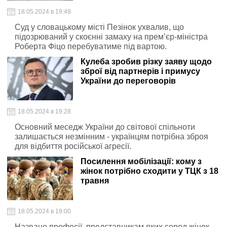
18.05.2024 в 19:48
Суд у словацькому місті Пезінок ухвалив, що
підозрюваний у скоєнні замаху на прем’єр-міністра
Роберта Фіцо перебуватиме під вартою.
Кулеба зробив різку заяву щодо
зброї від партнерів і примусу
України до переговорів
18.05.2024 в 19:28
Основний меседж України до світової спільноти
залишається незмінним - українцям потрібна зброя
для відбиття російської агресії.
Посилення мобілізації: кому з
жінок потрібно сходити у ТЦК з 18
травня
18.05.2024 в 19:00
Названо професії, представникам яких серед жінок