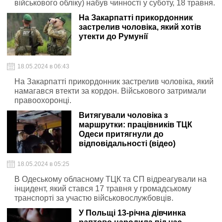
військового обліку) набув чинності у суботу, 18 травня.
На Закарпатті прикордонник
застрелив чоловіка, який хотів
утекти до Румунії
18.05.2024 в 06:43
На Закарпатті прикордонник застрелив чоловіка, який
намагався втекти за кордон. Військового затримали
правоохоронці.
Витягували чоловіка з
маршрутки: працівників ТЦК
Одеси притягнули до
відповідальності (відео)
18.05.2024 в 05:25
В Одеському обласному ТЦК та СП відреагували на
інцидент, який стався 17 травня у громадському
транспорті за участю військовослужбовців.
У Польщі 13-річна дівчинка