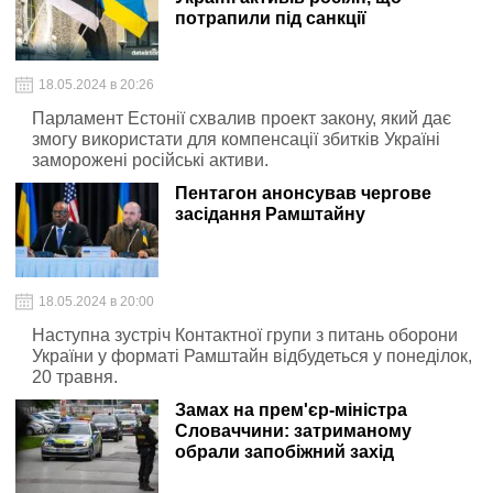
потрапили під санкції
18.05.2024 в 20:26
Парламент Естонії схвалив проект закону, який дає
змогу використати для компенсації збитків Україні
заморожені російські активи.
Пентагон анонсував чергове
засідання Рамштайну
18.05.2024 в 20:00
Наступна зустріч Контактної групи з питань оборони
України у форматі Рамштайн відбудеться у понеділок,
20 травня.
Замах на прем'єр-міністра
Словаччини: затриманому
обрали запобіжний захід