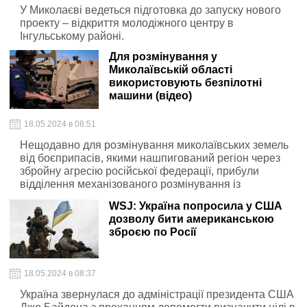
У Миколаєві ведеться підготовка до запуску нового
проекту – відкриття молодіжного центру в
Інгульському районі.
Для розмінування у
Миколаївській області
використовують безпілотні
машини (відео)
18.05.2024 в 08:51
Нещодавно для розмінування миколаївських земель
від боєприпасів, якими нашпигований регіон через
збройну агресію російської федерації, прибули
відділення механізованого розмінування із
Запоріжжя з двома машинами GCS-200.
WSJ: Україна попросила у США
дозволу бити американською
зброєю по Росії
18.05.2024 в 08:37
Україна звернулася до адміністрації президента США