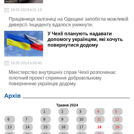
18.05.2024 в 01:19
Працівниця залізниці на Одещині запобігла можливій
диверсії. Інциденту вдалося уникнути.
У Чехії планують надавати
допомогу українцям, які хочуть
повернутися додому
18.05.2024 в 00:40
Міністерство внутрішніх справ Чехії розпочинає
пілотний проект сприяння добровільному
поверненню українців додому.
Архів
Травня 2024
1
2
3
4
5
6
7
8
9
10
11
12
13
14
15
16
17
18
19