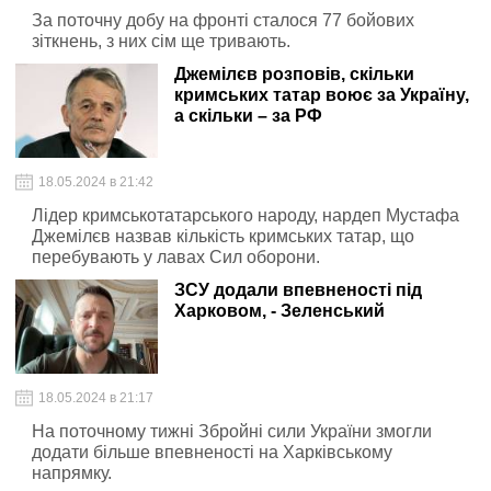
За поточну добу на фронті сталося 77 бойових
зіткнень, з них сім ще тривають.
Джемілєв розповів, скільки
кримських татар воює за Україну,
а скільки – за РФ
18.05.2024 в 21:42
Лідер кримськотатарського народу, нардеп Мустафа
Джемілєв назвав кількість кримських татар, що
перебувають у лавах Сил оборони.
ЗСУ додали впевненості під
Харковом, - Зеленський
18.05.2024 в 21:17
На поточному тижні Збройні сили України змогли
додати більше впевненості на Харківському
напрямку.