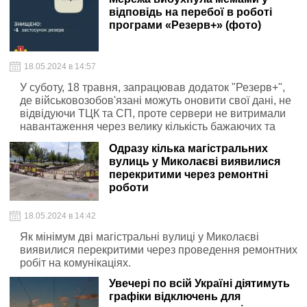
відповідь на перебої в роботі
програми «Резерв+» (фото)
18.05.2024 в 14:57
У суботу, 18 травня, запрацював додаток "Резерв+",
де військовозобов'язані можуть оновити свої дані, не
відвідуючи ТЦК та СП, проте сервери не витримали
навантаження через велику кількість бажаючих та
"прилягли" відпочити. Тим часом креативні українці
Одразу кілька магістральних
створили низку мемів та фотожаб.
вулиць у Миколаєві виявилися
перекритими через ремонтні
роботи
18.05.2024 в 14:42
Як мінімум дві магістральні вулиці у Миколаєві
виявилися перекритими через проведення ремонтних
робіт на комунікаціях.
Увечері по всій Україні діятимуть
графіки відключень для