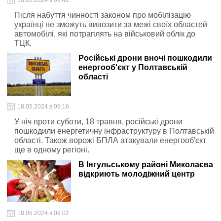
18.05.2024 в 09:42
Після набуття чинності законом про мобілізацію
українці не зможуть вивозити за межі своїх областей
автомобілі, які потраплять на військовий облік до
ТЦК.
Російські дрони вночі пошкодили
енергооб'єкт у Полтавській
області
18.05.2024 в 09:16
У ніч проти суботи, 18 травня, російські дрони
пошкодили енергетичну інфраструктуру в Полтавській
області. Також ворожі БПЛА атакували енергооб'єкт
ще в одному регіоні.
В Інгульському районі Миколаєва
відкриють молодіжний центр
18.05.2024 в 09:02