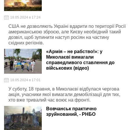
18.05.2024 в 17:24
США не дозволяють Україні вдарити по території Росії
американською зброєю, але Києву необхідний такий
дозвіл, щоб зупинити наступ росіян на частину
східних регіонів.
«Армія – не рабство!»: у
Миколаєві вимагали
справедливого ставлення до
військових (відео)
18.05.2024 в 17:01
У суботу, 18 травня, в Миколаєві відбулася чергова
акція, учасники якої вимагали демобілізації для тих,
хто вже тривалий час воює на фронті.
Вовчанськ практично
зруйнований, - РНБО