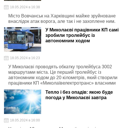
18.05.2024 в 16:38
Місто Вовчанськ на Харківщині майже зруйноване
внаслідок атак ворога, але так і не захоплене ним.
У Миколаєві працівники КП самі
зробили тролейбус із
автономним ходом
18.05.2024 в 16:23
У Миколаєві проводять обкатку тролейбуса 3002
маршрутами міста. Це перший тролейбус із
автономним ходом до 20 кілометрів, який створили
працівники КП «Миколаївелектротранс» власними
силами.
Тепло і без опадів: якою буде
погода у Миколаєві завтра
18.05.2024 в 16:00