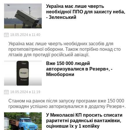
Україна має лише чверть
необхідної ППО для захисту неба,
- Зеленський
18.05.2024 в 11:40
Україна має лише чверть необхідних засобів для
протиповітряної оборони. Також потрібно понад сто
літаків для протидії російській авіації.
Вже 150 000 людей
авторизувалися в Резерв+, -
Міноборони
18.05.2024 в 11:19
Станом на ранок після запуску програми вже 150 000
громадян успішно авторизувалися в додатку Резерв+.
У Миколаєві КП просить списати
раритетні радянські вантажівки,
оцінивши їх у 1 копійку