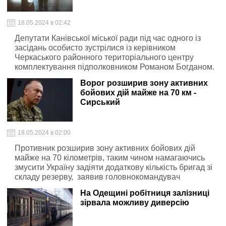
18.05.2024 в 02:42
Депутати Канівської міської ради під час одного із
засідань особисто зустрілися із керівником
Черкаського районного територіального центру
комплектування підполковником Романом Богданом.
Воєнком прийшов до зали, в якій зібралися депутати, і
Ворог розширив зону активних
вручив їм повістки.
бойових дій майже на 70 км -
Сирський
18.05.2024 в 02:00
Противник розширив зону активних бойових дій
майже на 70 кілометрів, таким чином намагаючись
змусити Україну задіяти додаткову кількість бригад зі
складу резерву, заявив головнокомандувач
Збройних сил України Олександр Сирський.
На Одещині робітниця залізниці
зірвала можливу диверсію