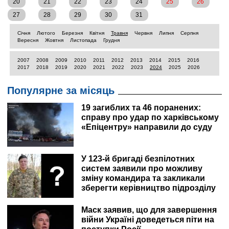
20
21
22
23
24
25
26
27
28
29
30
31
Січня
Лютого
Березня
Квітня
Травня
Червня
Липня
Серпня
Вересня
Жовтня
Листопада
Грудня
2007
2008
2009
2010
2011
2012
2013
2014
2015
2016
2017
2018
2019
2020
2021
2022
2023
2024
2025
2026
Популярне за місяць
19 загиблих та 46 поранених:
справу про удар по харківському
«Епіцентру» направили до суду
У 123-й бригаді безпілотних
систем заявили про можливу
зміну командира та закликали
зберегти керівництво підрозділу
Маск заявив, що для завершення
війни Україні доведеться піти на