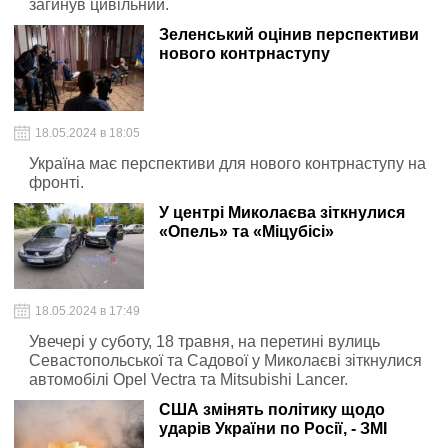
загинув цивільний.
Зеленський оцінив перспективи
нового контрнаступу
18.05.2024 в 18:05
Україна має перспективи для нового контрнаступу на
фронті.
У центрі Миколаєва зіткнулися
«Опель» та «Міцубісі»
18.05.2024 в 17:49
Увечері у суботу, 18 травня, на перетині вулиць
Севастопольської та Садової у Миколаєві зіткнулися
автомобілі Opel Vectra та Mitsubishi Lancer.
США змінять політику щодо
ударів України по Росії, - ЗМІ