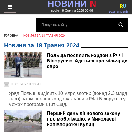
НОВИНИ
N
R
U
неділя, 9 Серпня 2026 00:06
1628 днів війни
ГОЛОВНА
НОВИНИ ЗА 18 ТРАВНЯ 2024
Новини за 18 Травня 2024
Польща посилить кордон з РФ і
Білоруссю: йдеться про мільярди
євро
18.05.2024 в 23:41
Уряд Польщі виділить 10 млрд злотих (понад 2,3 млрд
євро) на зміцнення кордону країни з РФ і Білоруссю у
межах програми Щит Схід.
Перший день дії нового закону
про мобілізацію: у Миколаєві
напівпорожні вулиці