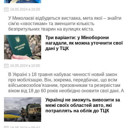
18.05.2024 в 10:20
У Миколаєві відбудеться виставка, мета якої – знайти
сім'ю «хвостикам» та зменшити кількість
безпритульних тварин на вулицях міста.
Три варіанти: у Міноборони
нагадали, як можна уточнити свої
дані у ТЦК
18.05.2024 в 10:00
В Україні з 18 травня набуває чинності новий закон
про мобілізацію. Він, зокрема, передбачає, що всім
військовозобов'язаним, призовникам та резервістам
віком від 18 до 60 років необхідно оновити свої дані. А
саме – мобільний телефон, фактична адреса
Українці не зможуть вивозити за
проживання та email (за наявності).
межі своїх областей авто, які
потраплять на облік до ТЦК