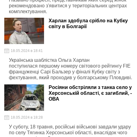
рекомендовано з'явитися у територіальних центрах
комплектування.
Харлан здобула срібло на Кубку
світу в Болгарії
18.05.2024 в 18:41
Українська шаблістка Ольга Харлан
поступилася першому номеру світового рейтингу FIE
француженці Сарі Бальзер у фіналі Кубку світу з
фехтування, який проходив у болгарському Пловдиві.
Росіяни обстріляли з танка село у
Херсонській області, є загиблий, -
ОВА
18.05.2024 в 18:28
У суботу, 18 травня, російські військові завдали удару
по селу Тягинка Херсонської області, внаслідок чого