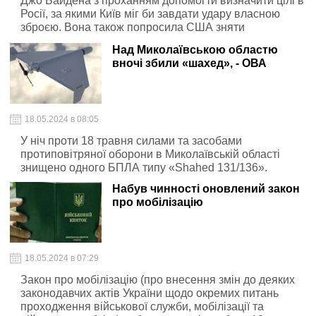
Джо Байдена з проханням допомогти визначити цілі в
Росії, за якими Київ міг би завдати удару власною
зброєю. Вона також попросила США зняти
обмеження на використання наданої американської
Над Миколаївською областю
зброї з військових об'єктів на території Росії.
вночі збили «шахед», - ОВА
18.05.2024 в 08:05
У ніч проти 18 травня силами та засобами
протиповітряної оборони в Миколаївській області
знищено одного БПЛА типу «Shahed 131/136».
Набув чинності оновлений закон
про мобілізацію
18.05.2024 в 07:29
Закон про мобілізацію (про внесення змін до деяких
законодавчих актів України щодо окремих питань
проходження військової служби, мобілізації та