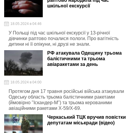
раптово народила під час
шкільної екскурсії
18.05.2024 в 04:46
У Польщі під час шкільної екскурсії у 13-річної
дівчинки раптово почалися пологи. Про вагітність
дитини ні її опікуни, ні друзі не знали.
РФ атакувала Одещину трьома
балістичними та трьома
авіаракетами за день
18.05.2024 в 04:00
Протягом дня 17 травня російські війська атакували
Одеську область трьома балістичними ракетами
(ймовірно "Іскандер-М") та трьома керованими
авіаційними ракетами Х-59/Х-69.
Черкаський ТЦК вручив повістки
депутатам міськради (відео)