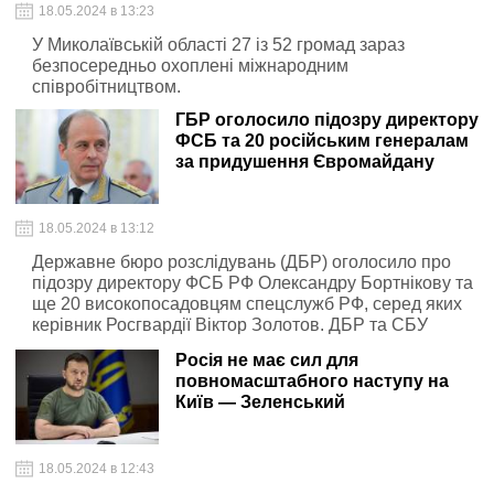
18.05.2024 в 13:23
У Миколаївській області 27 із 52 громад зараз
безпосередньо охоплені міжнародним
співробітництвом.
ГБР оголосило підозру директору
ФСБ та 20 російським генералам
за придушення Євромайдану
18.05.2024 в 13:12
Державне бюро розслідувань (ДБР) оголосило про
підозру директору ФСБ РФ Олександру Бортнікову та
ще 20 високопосадовцям спецслужб РФ, серед яких
керівник Росгвардії Віктор Золотов. ДБР та СБУ
зібрали докази їх причетності до придушення
Росія не має сил для
Євромайдану.
повномасштабного наступу на
Київ — Зеленський
18.05.2024 в 12:43