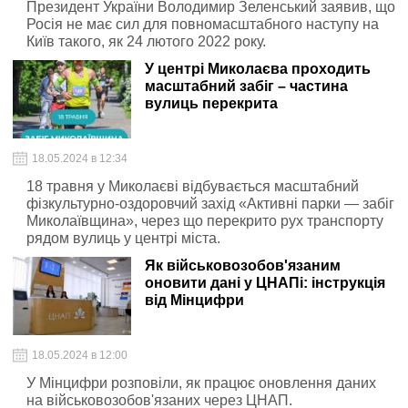
Президент України Володимир Зеленський заявив, що
Росія не має сил для повномасштабного наступу на
Київ такого, як 24 лютого 2022 року.
У центрі Миколаєва проходить
масштабний забіг – частина
вулиць перекрита
18.05.2024 в 12:34
18 травня у Миколаєві відбувається масштабний
фізкультурно-оздоровчий захід «Активні парки — забіг
Миколаївщина», через що перекрито рух транспорту
рядом вулиць у центрі міста.
Як військовозобов'язаним
оновити дані у ЦНАПі: інструкція
від Мінцифри
18.05.2024 в 12:00
У Мінцифри розповіли, як працює оновлення даних
на військовозобов'язаних через ЦНАП.