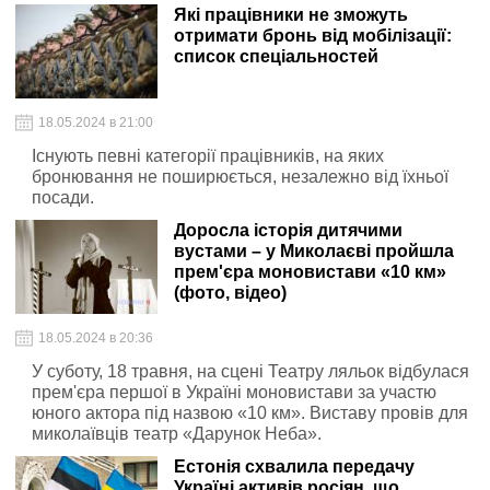
Які працівники не зможуть
отримати бронь від мобілізації:
список спеціальностей
18.05.2024 в 21:00
Існують певні категорії працівників, на яких
бронювання не поширюється, незалежно від їхньої
посади.
Доросла історія дитячими
вустами – у Миколаєві пройшла
прем'єра моновистави «10 км»
(фото, відео)
18.05.2024 в 20:36
У суботу, 18 травня, на сцені Театру ляльок відбулася
прем'єра першої в Україні моновистави за участю
юного актора під назвою «10 км». Виставу провів для
миколаївців театр «Дарунок Неба».
Естонія схвалила передачу
Україні активів росіян, що