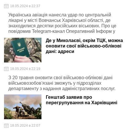
18.05.2024 в 22:37
Українська авіація нанесла удар по центральній
лікарні у місті Вовчанськ Харківської області, де
знаходилися десятки російських віськових. Про це
повідомив Telegram-канал Оперативний Інформ у
суботу, 18 травня.
Де у Миколаєві, окрім ТЦК, можна
оновити свої військово-облікові
дані: адреси
18.05.2024 в 22:19
З 20 травня оновити свої військово-облікові дані
військовозобов'язані зможуть у підрозділах
департаменту з надання адміністративних послуг.
Генштаб заявив про
перегрупування на Харківщині
18.05.2024 в 22:07