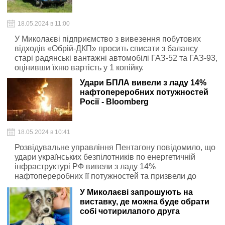
18.05.2024 в 11:00
У Миколаєві підприємство з вивезення побутових
відходів «Обрій-ДКП» просить списати з балансу
старі радянські вантажні автомобілі ГАЗ-52 та ГАЗ-93,
оцінивши їхню вартість у 1 копійку.
Удари БПЛА вивели з ладу 14%
нафтопереробних потужностей
Росії - Bloomberg
18.05.2024 в 10:41
Розвідувальне управління Пентагону повідомило, що
удари українських безпілотників по енергетичній
інфраструктурі РФ вивели з ладу 14%
нафтопереробних її потужностей та призвели до
зростання внутрішніх цін на пальне.
У Миколаєві запрошують на
виставку, де можна буде обрати
собі чотирилапого друга