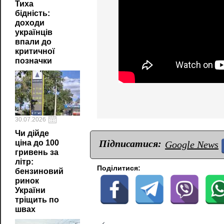
Тиха
бідність:
доходи
українців
впали до
критичної
позначки
30.07.2026
Чи дійде
Підписатися:
ціна до 100
Google News
гривень за
літр:
Поділитися:
бензиновий
ринок
України
тріщить по
швах