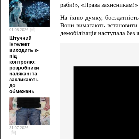
раби!», «Права захисникам!»
На їхню думку, боєздатність
Вони вимагають встановити ч
01.08.2026
демобілізація наступала без
Штучний
інтелект
виходить з-
під
контролю:
розробники
налякані та
закликають
до
обмежень
31.07.2026