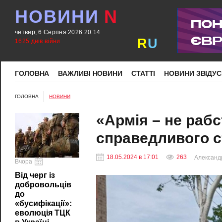
НОВИНИ
N
четвер, 6 Серпня 2026 20:14
R
U
1625 днів війни
ГОЛОВНА
ВАЖЛИВІ НОВИНИ
СТАТТІ
НОВИНИ ЗВІДУС
ГОЛОВНА
НОВИНИ
«Армія – не рабс
справедливого с
18.05.2024 в 17:01
263
Александ
Вчора
Від черг із
добровольців
до
«бусифікації»:
еволюція ТЦК