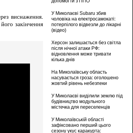
допомогти з ППО
У Миколаєві Subaru збив
ерез виснаження.
чоловіка на електросамокаті:
 його закінчення
потерпілого відвезли до лікарні
(відео)
Херсон залишається без світла
після нічної атаки РФ:
відновлення може тривати
кілька днів
На Миколаївську область
насувається гроза: оголошено
жовтий рівень небезпеки
У Миколаєві виділили землю під
будівництво модульного
містечка для переселенців
У Миколаївській області
зафіксовано перший цього
сезону укус каракурта: