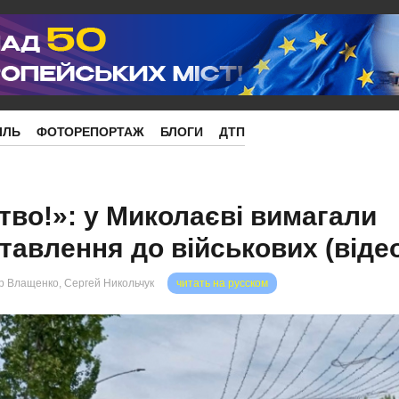
ІЛЬ
ФОТОРЕПОРТАЖ
БЛОГИ
ДТП
тво!»: у Миколаєві вимагали
тавлення до військових (віде
р Влащенко, Сергей Никольчук
читать на русском