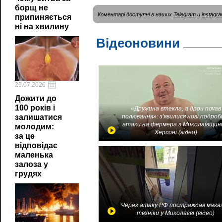
борщ не
Коментарі доступні в наших
Telegram
и
instagr
припиняється
ні на хвилину
Відеоновини
25.07.2026
Дожити до
100 років і
«Дружина втекла, а дрон почав
залишатися
полювання»: з'явилися нові подроб
атаки на фермера з Миколаївщин
молодим:
Херсоні (відео)
за це
відповідає
маленька
залоза у
грудях
Через атаку РФ постраждав мага
техніки у Миколаєві (відео)