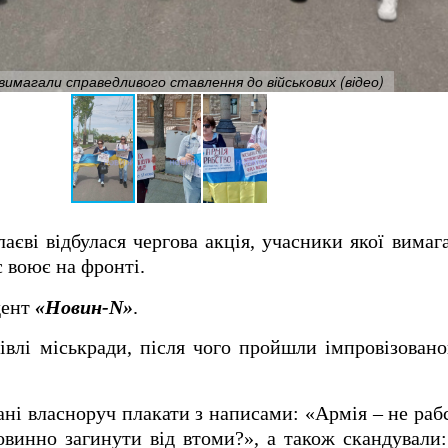
 вимагали справедливого ставлення до військових (відео)
аєві відбулася чергова акція, учасники якої вимаг
с воює на фронті.
дент
«Новин-N»
.
івлі міськради, після чого пройшли імпровізован
ні власноруч плакати з написами: «Армія – не раб
овинно загинути від втоми?», а також скандували: