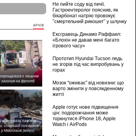
Не пийте соду від печії.
Гастроентеролог пояснив, як
бікарбонат натрію провокує
"смертельний рикошет" у шлунку
АРХІВ
Ексгравець Динамо Раффаел:
«Блохін не давав мені багато
ігрового часу»
Прототип Hyundai Tucson ледь
не згорів під час випробувань у
горах
попрощалися з лікарем
 загинув на фронті
Мозок “оживає” від новизни: що
варто змінити у повсякденному
житті
Apple готує нове підвищення
цін: подорожчання може
торкнутися iPhone 18, Apple
 вшанували пам'ять
Watch і AirPods
и: старший син вижив -
 у Миколаєві (відео)