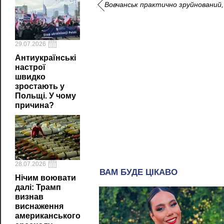
Вовчанськ практично зруйнований,
29.07.2026
Антиукраїнські
настрої
швидко
зростають у
Польщі. У чому
причина?
28.07.2026
Нічим воювати
далі: Трамп
визнав
виснаження
американського