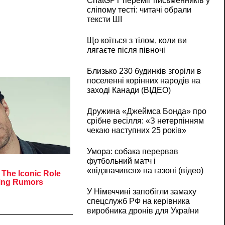
ChatGPT переміг письменників у
сліпому тесті: читачі обрали
тексти ШІ
Що коїться з тілом, коли ви
лягаєте після півночі
Близько 230 будинків згоріли в
поселенні корінних народів на
заході Канади (ВІДЕО)
Дружина «Джеймса Бонда» про
срібне весілля: «З нетерпінням
чекаю наступних 25 років»
Умора: собака перервав
футбольний матч і
«відзначився» на газоні (відео)
У Німеччині запобігли замаху
спецслужб РФ на керівника
виробника дронів для України