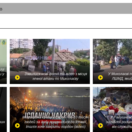
am
.
иці
и у
З'явилися нові фото та відео з місця
У Миколаєві 
нічної атаки по Миколаєву
ЛШМД, який
Міграційна криза в Європі: до 10 тисяч
У Радушному
зин
людей за добу прорвалися до Іспанії,
загиблої родин
Італія хоче закрити кордон (відео)
він служить