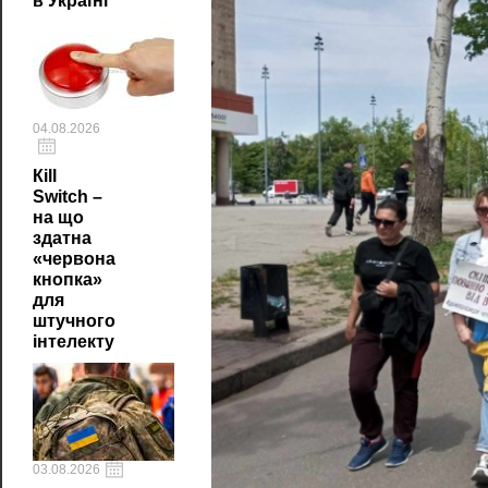
в Україні
04.08.2026
Кill
Switch –
на що
здатна
«червона
кнопка»
для
штучного
інтелекту
03.08.2026