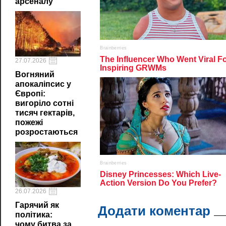
арсеналу
27.07.2026
Вогняний
апокаліпсис у
Європі:
вигоріло сотні
тисяч гектарів,
пожежі
розростаються
26.07.2026
Гарячий як
Додати коментар
політика:
чому битва за