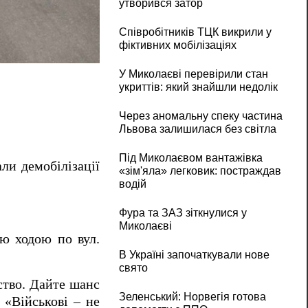
утворився затор
Співробітників ТЦК викрили у
фіктивних мобілізаціях
«Армія – не рабство!»: у Миколаєві вимага
У Миколаєві перевірили стан
укриттів: який знайшли недолік
Через аномальну спеку частина
Львова залишилася без світла
Під Миколаєвом вантажівка
али демобілізації
«зім'яла» легковик: постраждав
водій
Фура та ЗАЗ зіткнулися у
Миколаєві
ою ходою по вул.
В Україні започаткували нове
свято
ство. Дайте шанс
Зеленський: Норвегія готова
 «Військові – не