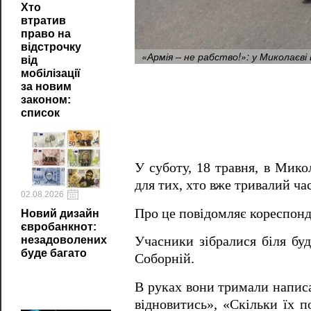
Хто
втратив
право на
відстрочку
«Армія – не рабство!»: у Миколаєві
від
мобілізації
за новим
законом:
список
У суботу, 18 травня, в Микол
для тих, хто вже тривалий ча
02.08.2026
Про це повідомляє кореспон
Новий дизайн
євробанкнот:
незадоволених
Учасники зібралися біля буд
буде багато
Соборній.
В руках вони тримали написа
відновитись», «Скільки їх п