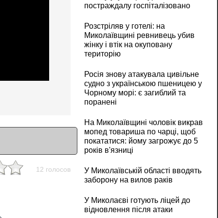
постраждалу госпіталізовано
Розстріляв у готелі: на
Миколаївщині ревнивець убив
жінку і втік на окуповану
територію
Росія знову атакувала цивільне
судно з українською пшеницею у
Чорному морі: є загиблий та
поранені
На Миколаївщині чоловік викрав
мопед товариша по чарці, щоб
покататися: йому загрожує до 5
років в'язниці
12 голосов
У Миколаївській області вводять
заборону на вилов раків
У Миколаєві готують ліцей до
відновлення після атаки