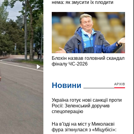
Новини
АРХІВ
Україна готує нові санкції проти
Росії: Зеленський доручив
спецоперацію
На в'їзді на міст у Миколаєві
фура зіткнулася з «Міцубісі»: