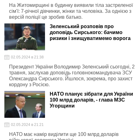
На Житомирщині в будинку виявили тіла застреленої
сім'ї: 7-річної дівчинки, жінки та чоловіка. За однією з
версій поліції це зробив батько.
Зеленський розповів про
доповідь Сирського: бачимо
ризики і знищуватимемо ворога
02.05.2024 в 21:38
Президент України Володимир Зеленський сьогодні, 2
травня, заслухав доповідь головнокомандувача ЗСУ
Олександра Сирського. Йшлося, зокрема, про захист
кордону з Росією.
НАТО планує зібрати для України
100 млрд доларів, - глава МЗС
Угорщини
02.05.2024 в 21:21
НАТО має намір виділити ще 100 млрд доларів