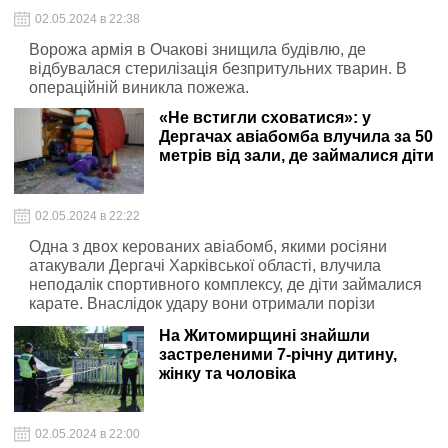
02.05.2024 в 22:38
Ворожа армія в Очакові знищила будівлю, де
відбувалася стерилізація безпритульних тварин. В
операційній виникла пожежа.
«Не встигли сховатися»: у
Дергачах авіабомба влучила за 50
метрів від зали, де займалися діти
02.05.2024 в 22:22
Одна з двох керованих авіабомб, якими росіяни
атакували Дергачі Харківської області, влучила
неподалік спортивного комплексу, де діти займалися
карате. Внаслідок удару вони отримали порізи
кінцівок.
На Житомирщині знайшли
застреленими 7-річну дитину,
жінку та чоловіка
02.05.2024 в 22:00