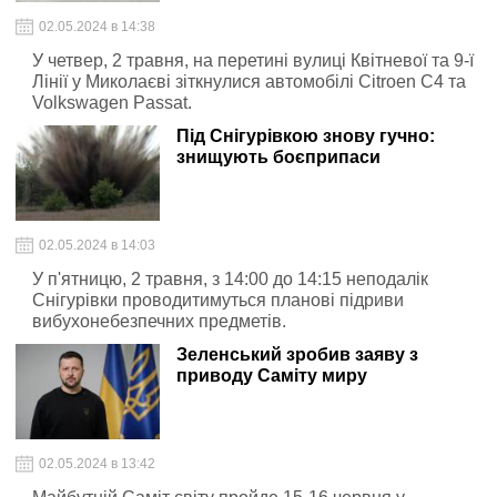
02.05.2024 в 14:38
У четвер, 2 травня, на перетині вулиці Квітневої та 9-ї
Лінії у Миколаєві зіткнулися автомобілі Citroen C4 та
Volkswagen Passat.
Під Снігурівкою знову гучно:
знищують боєприпаси
02.05.2024 в 14:03
У п'ятницю, 2 травня, з 14:00 до 14:15 неподалік
Снігурівки проводитимуться планові підриви
вибухонебезпечних предметів.
Зеленський зробив заяву з
приводу Саміту миру
02.05.2024 в 13:42