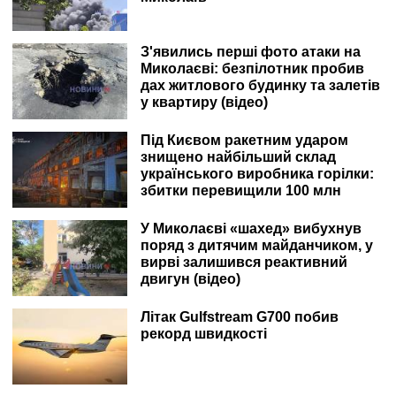
З'явились перші фото атаки на
Миколаєві: безпілотник пробив
дах житлового будинку та залетів
у квартиру (відео)
Під Києвом ракетним ударом
знищено найбільший склад
українського виробника горілки:
збитки перевищили 100 млн
У Миколаєві «шахед» вибухнув
поряд з дитячим майданчиком, у
вирві залишився реактивний
двигун (відео)
Літак Gulfstream G700 побив
рекорд швидкості