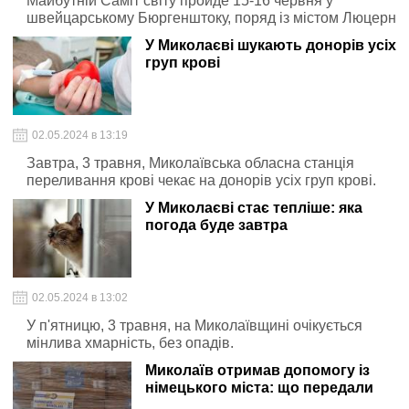
Майбутній Саміт світу пройде 15-16 червня у
швейцарському Бюргенштоку, поряд із містом Люцерн
У Миколаєві шукають донорів усіх
груп крові
02.05.2024 в 13:19
Завтра, 3 травня, Миколаївська обласна станція
переливання крові чекає на донорів усіх груп крові.
У Миколаєві стає тепліше: яка
погода буде завтра
02.05.2024 в 13:02
У п'ятницю, 3 травня, на Миколаївщині очікується
мінлива хмарність, без опадів.
Миколаїв отримав допомогу із
німецького міста: що передали