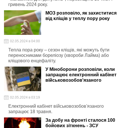
гривень 2024 року.
МОЗ розповіло, як захиститися
від кліщів у теплу пору року
02.05.2024 в 04:00
Тепла пора року – сезон кліщів, які можуть бути
переносниками бореліозу (хвороби Лайма) або
кліщового енцефаліту.
У Міноборони розповіли, коли
запрацює електронний кабінет
військовозобов'язаного
02.05.2024 в 03:19
Електронний кабінет військовозобов'язаного
запрацює 18 травня.
За добу на фронті сталося 100
бойових зіткнень - ЗСУ