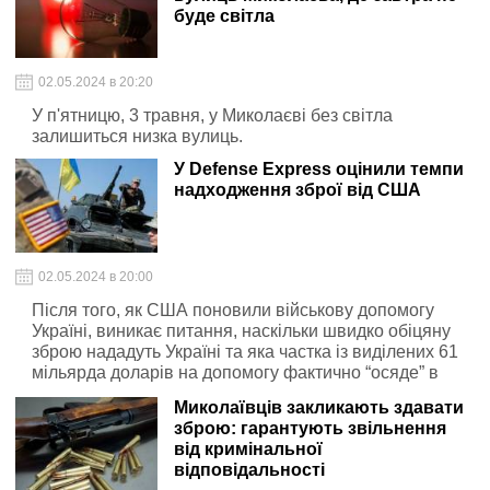
буде світла
02.05.2024 в 20:20
У п'ятницю, 3 травня, у Миколаєві без світла
залишиться низка вулиць.
У Defense Express оцінили темпи
надходження зброї від США
02.05.2024 в 20:00
Після того, як США поновили військову допомогу
Україні, виникає питання, наскільки швидко обіцяну
зброю нададуть Україні та яка частка із виділених 61
мільярда доларів на допомогу фактично “осяде” в
самих Сполучених Штатах Америки
Миколаївців закликають здавати
зброю: гарантують звільнення
від кримінальної
відповідальності