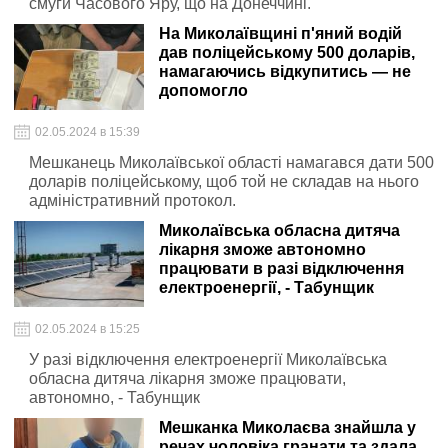
смуги Часового Яру, що на Донеччині.
На Миколаївщині п'яний водій
дав поліцейському 500 доларів,
намагаючись відкупитись — не
допомогло
02.05.2024 в 15:39
Мешканець Миколаївської області намагався дати 500
доларів поліцейському, щоб той не складав на нього
адміністративний протокол.
Миколаївська обласна дитяча
лікарня зможе автономно
працювати в разі відключення
електроенергії, - Табунщик
02.05.2024 в 15:25
У разі відключення електроенергії Миколаївська
обласна дитяча лікарня зможе працювати,
автономно, - Табунщик
Мешканка Миколаєва знайшла у
речах чоловіка гранати та здала