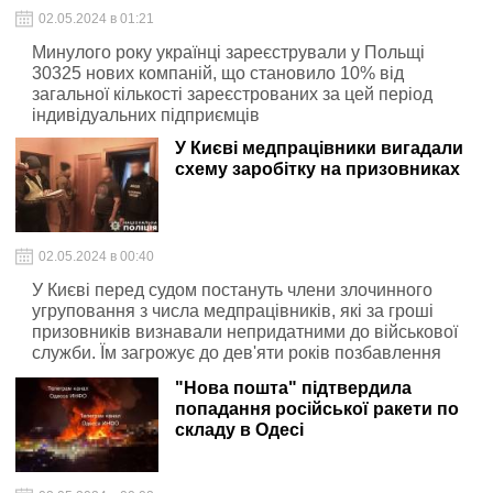
02.05.2024 в 01:21
Минулого року українці зареєстрували у Польщі
30325 нових компаній, що становило 10% від
загальної кількості зареєстрованих за цей період
індивідуальних підприємців
У Києві медпрацівники вигадали
схему заробітку на призовниках
02.05.2024 в 00:40
У Києві перед судом постануть члени злочинного
угруповання з числа медпрацівників, які за гроші
призовників визнавали непридатними до військової
служби. Їм загрожує до дев'яти років позбавлення
волі із конфіскацією майна.
"Нова пошта" підтвердила
попадання російської ракети по
складу в Одесі