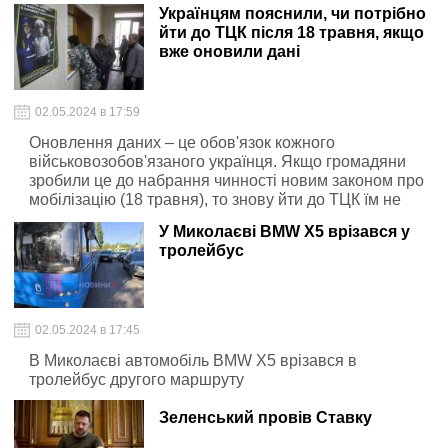
Українцям пояснили, чи потрібно
йти до ТЦК після 18 травня, якщо
вже оновили дані
02.05.2024 в 17:59
Оновлення даних – це обов'язок кожного
військовозобов'язаного українця. Якщо громадяни
зробили це до набрання чинності новим законом про
мобілізацію (18 травня), то знову йти до ТЦК їм не
потрібно.
У Миколаєві BMW Х5 врізався у
тролейбус
02.05.2024 в 17:45
В Миколаєві автомобіль BMW Х5 врізався в
тролейбус другого маршруту
Зеленський провів Ставку