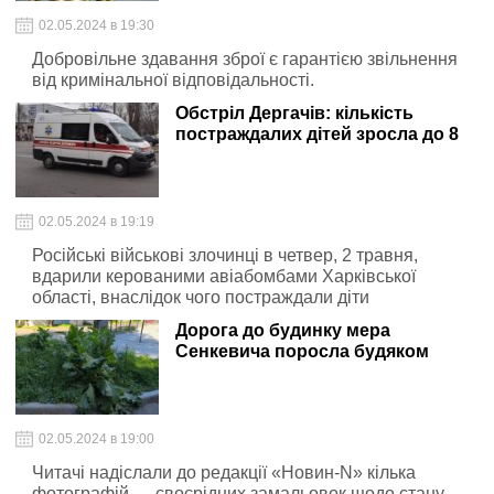
02.05.2024 в 19:30
Добровільне здавання зброї є гарантією звільнення
від кримінальної відповідальності.
Обстріл Дергачів: кількість
постраждалих дітей зросла до 8
02.05.2024 в 19:19
Російські військові злочинці в четвер, 2 травня,
вдарили керованими авіабомбами Харківської
області, внаслідок чого постраждали діти
Дорога до будинку мера
Сенкевича поросла будяком
02.05.2024 в 19:00
Читачі надіслали до редакції «Новин-N» кілька
фотографій — своєрідних замальовок щодо стану