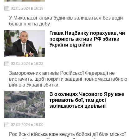
02.05.2024 в 16:39
У Миколаєві кілька будинків залишаться без води
більш ніж на добу.
Глава Нацбанку порахував, чи
покриють активи РФ збитки
України від війни
02.05.2024 в 16:22
Заморожених активів Російської Федерації не
вистачить, щоб покрити завдані повномасштабною
війною Україні збитки.
В околицях Часового Яру вже
тривають бої, там досі
залишаються цивільні
02.05.2024 в 16:00
Російські війська вже ведуть бойові дії біля міської