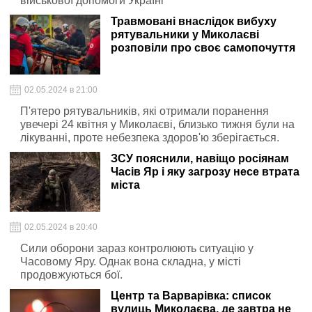
військової допомоги Україні
Травмовані внаслідок вибуху
рятувальники у Миколаєві
розповіли про своє самопочуття
02.05.2024 в 21:00
П'ятеро рятувальників, які отримали поранення
увечері 24 квітня у Миколаєві, близько тижня були на
лікуванні, проте небезпека здоров'ю зберігається.
ЗСУ пояснили, навіщо росіянам
Часів Яр і яку загрозу несе втрата
міста
02.05.2024 в 20:40
Сили оборони зараз контролюють ситуацію у
Часовому Яру. Однак вона складна, у місті
продовжуються бої.
Центр та Варварівка: список
вулиць Миколаєва, де завтра не