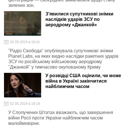
зелених зон.
З'явилися супутникові знімки
наслідків ударів ЗСУ по
аеродрому «Джанкой»
02.05.2024 в 18:41
"Радіо Свобода" опублікувала супутникові знімки
Planet Labs, на яких видно наслідки ракетних ударів
ЗСУ по російському військовому аеродрому
"Джанкой" у тимчасово окупованому Криму
У розвідці США оцінили, чи може
війна в Україні закінчитися
найближчим часом
02.05.2024 в 18:18
У Сполучених Штатах вважають, що завершення
війни Росії проти України найближчим часом
малоймовірне.