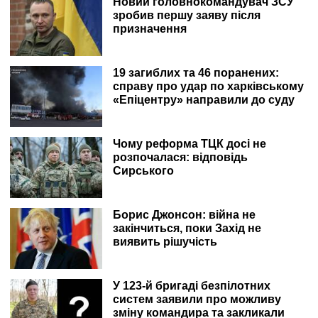
Новий головнокомандувач ЗСУ
зробив першу заяву після
призначення
19 загиблих та 46 поранених:
справу про удар по харківському
«Епіцентру» направили до суду
Чому реформа ТЦК досі не
розпочалася: відповідь
Сирського
Борис Джонсон: війна не
закінчиться, поки Захід не
виявить рішучість
У 123-й бригаді безпілотних
систем заявили про можливу
зміну командира та закликали