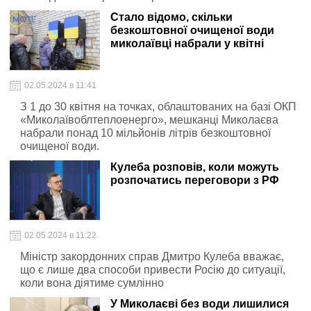
Стало відомо, скільки
безкоштовної очищеної води
миколаївці набрали у квітні
02.05.2024 в 11:41
З 1 до 30 квітня на точках, облаштованих на базі ОКП
«Миколаївоблтеплоенерго», мешканці Миколаєва
набрали понад 10 мільйонів літрів безкоштовної
очищеної води.
Кулеба розповів, коли можуть
розпочатись переговори з РФ
02.05.2024 в 11:22
Міністр закордонних справ Дмитро Кулеба вважає,
що є лише два способи привести Росію до ситуації,
коли вона діятиме сумлінно
У Миколаєві без води лишилися