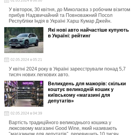
02.05.2024 в 06:00
У вівторок, 30 квітня, до Миколаєва з робочим візитом
прибув Надзвичайний та Повноважний Посол
Республіки Індія в Україні Харш Кумар Джейн.
Які нові авто найчастіше купують
в Україні: рейтинг
02.05.2024 в 05:21
У квітні 2024 року в Україні зареєстрували понад 5,7
тисяч нових легкових авто.
Великдень для мажорів: скільки
коштує великодній кошик у
київському «магазині для
депутатів»
02.05.2024 в 04:39
Вартість традиційного великоднього кошика у
люксовому магазині Good Wine, який називають
"магазином для депутатів", перевищить 10 тисяч