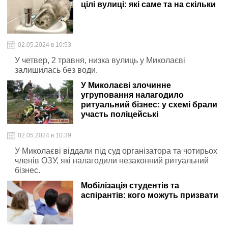
цілі вулиці: які саме та на скільки
02.05.2024 в 10:53
У четвер, 2 травня, низка вулиць у Миколаєві
залишилась без води.
У Миколаєві злочинне
угруповання налагодило
ритуальний бізнес: у схемі брали
участь поліцейські
02.05.2024 в 10:39
У Миколаєві віддали під суд організатора та чотирьох
членів ОЗУ, які налагодили незаконний ритуальний
бізнес.
Мобілізація студентів та
аспірантів: кого можуть призвати