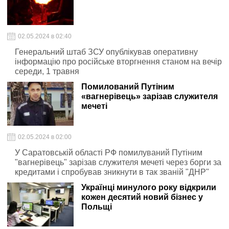
02.05.2024 в 02:40
Генеральний штаб ЗСУ опублікував оперативну
інформацію про російське вторгнення станом на вечір
середи, 1 травня
Помилований Путіним
«вагнерівець» зарізав служителя
мечеті
02.05.2024 в 02:00
У Саратовській області РФ помилуваний Путіним
"вагнерівець" зарізав служителя мечеті через борги за
кредитами і спробував зникнути в так званій "ДНР"
Українці минулого року відкрили
кожен десятий новий бізнес у
Польщі