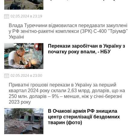
02.05.2024 в 23:19
Влада Туреччини відмовилася передавати закуплені
у РФ зенітно-ракетні комплекси (ЗРК) С-400 "Тріумф"
Україні
Перекази заробітчан в Україну з
початку року впали, - НБУ
02.05.2024 в 23:00
Приватні грошові перекази в Україну за перший
квартал 2024 року склали 2,63 млрд. доларів, що на
250 млн. доларів – 9% – менше, ніж у січні-березні
2023 року
В Очакові армія РФ знищила
центр стерилізації бездомних
тварин (фото)