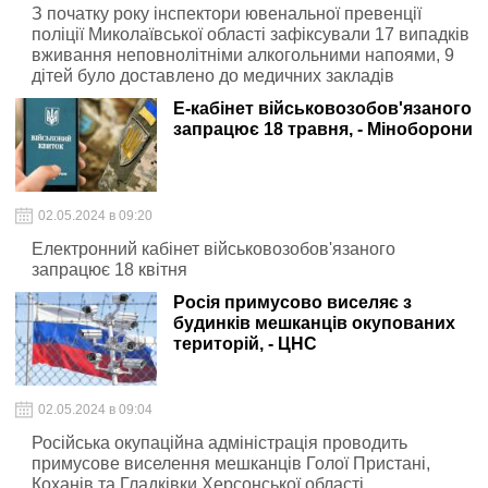
З початку року інспектори ювенальної превенції
поліції Миколаївської області зафіксували 17 випадків
вживання неповнолітніми алкогольними напоями, 9
дітей було доставлено до медичних закладів
Е-кабінет військовозобов'язаного
запрацює 18 травня, - Міноборони
02.05.2024 в 09:20
Електронний кабінет військовозобов'язаного
запрацює 18 квітня
Росія примусово виселяє з
будинків мешканців окупованих
територій, - ЦНС
02.05.2024 в 09:04
Російська окупаційна адміністрація проводить
примусове виселення мешканців Голої Пристані,
Коханів та Гладківки Херсонської області.