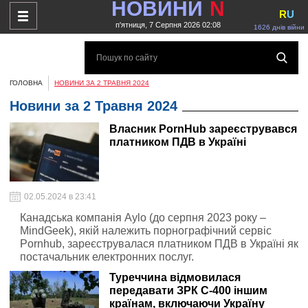
НОВИНИ
N
R
U
п'ятниця, 7 Серпня 2026 02:08
1626 днів війни
ГОЛОВНА
НОВИНИ ЗА 2 ТРАВНЯ 2024
Новини за 2 Травня 2024
Власник PornHub зареєструвався
платником ПДВ в Україні
02.05.2024 в 23:41
Канадська компанія Aylo (до серпня 2023 року –
MindGeek), якій належить порнографічний сервіс
Pornhub, зареєструвалася платником ПДВ в Україні як
постачальник електронних послуг.
Туреччина відмовилася
передавати ЗРК С-400 іншим
країнам, включаючи Україну