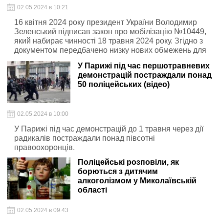
02.05.2024 в 10:21
16 квітня 2024 року президент України Володимир
Зеленський підписав закон про мобілізацію №10449,
який набирає чинності 18 травня 2024 року. Згідно з
документом передбачено низку нових обмежень для
військовозобов'язаних
У Парижі під час першотравневих
демонстрацій постраждали понад
50 поліцейських (відео)
02.05.2024 в 10:00
У Парижі під час демонстрацій до 1 травня через дії
радикалів постраждали понад півсотні
правоохоронців.
Поліцейські розповіли, як
борються з дитячим
алкоголізмом у Миколаївській
області
02.05.2024 в 09:43