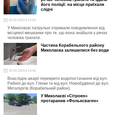
його поліції: на місце приїхали
слідчі
02.05.2024 в 15:03
У Миколаєві патрульні отримали повідомлення від
місцевої мешканки про те, що вона знайшла у речах
чоловіка гранати.
Частина Корабельного району
Миколаєва залишилися без води
02.05.2024 в 14:42
Внаслідок аварії перекрито водопостачання від вул.
Рибної до вул. Глінки та від вул. Новобудівної до вул.
Металургів (Корабельний район).
У Миколаєві «Сітроен»
протаранив «Фольксваген»