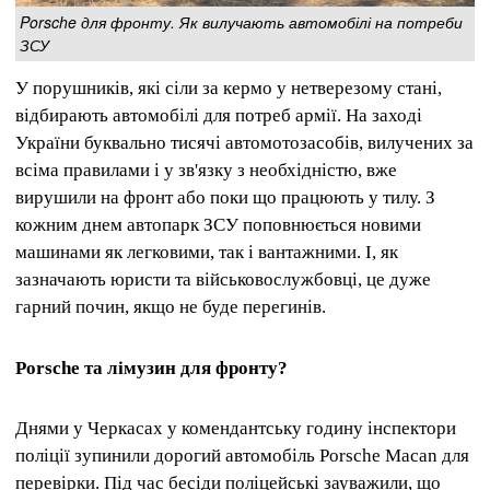
Porsche для фронту. Як вилучають автомобілі на потреби
ЗСУ
У порушників, які сіли за кермо у нетверезому стані,
відбирають автомобілі для потреб армії.
На заході
України буквально тисячі автомотозасобів, вилучених за
всіма правилами і у зв'язку з необхідністю, вже
вирушили на фронт або поки що працюють у тилу.
З
кожним днем ​​автопарк ЗСУ поповнюється новими
машинами як легковими, так і вантажними.
І, як
зазначають юристи та військовослужбовці, це дуже
гарний почин, якщо не буде перегинів.
Porsche та лімузин для фронту?
Днями у Черкасах у комендантську годину інспектори
поліції зупинили дорогий автомобіль Porsche Macan для
перевірки.
Під час бесіди поліцейські зауважили, що