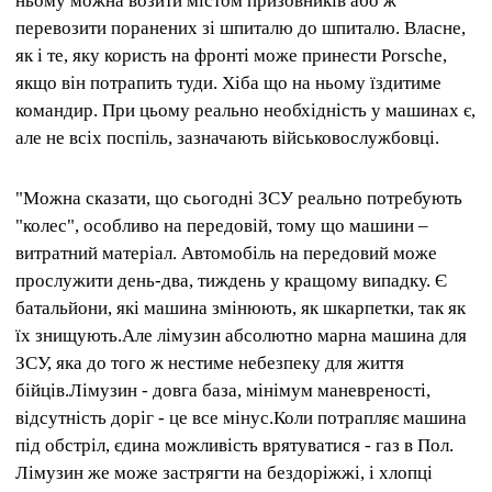
ньому можна возити містом призовників або ж
перевозити поранених зі шпиталю до шпиталю.
Власне,
як і те, яку користь на фронті може принести Porsche,
якщо він потрапить туди.
Хіба що на ньому їздитиме
командир.
При цьому реально необхідність у машинах є,
але не всіх поспіль, зазначають військовослужбовці.
"Можна сказати, що сьогодні ЗСУ реально потребують
"колес", особливо на передовій, тому що машини –
витратний матеріал. Автомобіль на передовий може
прослужити день-два, тиждень у кращому випадку. Є
батальйони, які машина змінюють, як шкарпетки, так як
їх знищують.Але лімузин абсолютно марна машина для
ЗСУ, яка до того ж нестиме небезпеку для життя
бійців.Лімузин - довга база, мінімум маневреності,
відсутність доріг - це все мінус.Коли потрапляє машина
під обстріл, єдина можливість врятуватися - газ в Пол.
Лімузин же може застрягти на бездоріжжі, і хлопці