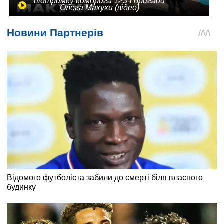
підтримку комбрига 123-ї бригади
Олега Макухи (відео)