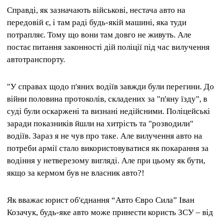
Справді, як зазначають військові, нестача авто на
передовій є, і там раді будь-якій машині, яка туди
потрапляє.
Тому що вони там довго не живуть.
Але
постає питання законності дій поліції під час вилучення
автотранспорту.
"У справах щодо п'яних водіїв завжди були перегини. До
війни половина протоколів, складених за "п'яну їзду", в
суді були оскаржені та визнані недійсними. Поліцейські
заради показників йшли на хитрість та "розводили"
водіїв. Зараз я не чув про таке. Але вилучення авто на
потреби армії стало використовуватися як покарання за
водіння у нетверезому вигляді. Але при цьому як бути,
якщо за кермом був не власник авто?!
Як вважає юрист об'єднання “Авто Євро Сила” Іван
Козачук, будь-яке авто може принести користь ЗСУ – від