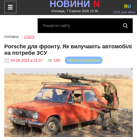
НОВИНИ
N
R
U
п'ятниця, 7 Серпня 2026 12:30
1626 днів війни
ГОЛОВНА
СТАТТІ
Porsche для фронту. Як вилучають автомобілі
на потреби ЗСУ
читать на русском
04.08.2022 в 22:37
180