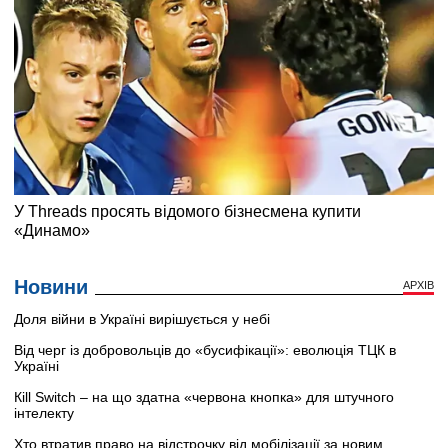
Новини
АРХІВ
Доля війни в Україні вирішується у небі
Від черг із добровольців до «бусифікації»: еволюція ТЦК в
Україні
Кill Switch – на що здатна «червона кнопка» для штучного
інтелекту
Хто втратив право на відстрочку від мобілізації за новим