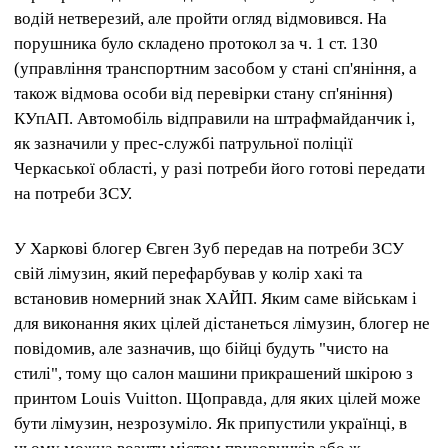
водій нетверезий, але пройти огляд відмовився.
На
порушника було складено протокол за ч. 1 ст.
130
(управління транспортним засобом у стані сп'яніння, а
також відмова особи від перевірки стану сп'яніння)
КУпАП.
Автомобіль відправили на штрафмайданчик і,
як зазначили у прес-службі патрульної поліції
Черкаської області, у разі потреби його готові передати
на потреби ЗСУ.
У Харкові блогер Євген Зуб передав на потреби ЗСУ
свій лімузин, який перефарбував у колір хакі та
встановив номерний знак ХАЙП.
Яким саме військам і
для виконання яких цілей дістанеться лімузин, блогер не
повідомив, але зазначив, що бійці будуть "чисто на
стилі", тому що салон машини прикрашений шкірою з
принтом Louis Vuitton.
Щоправда, для яких цілей може
бути лімузин, незрозуміло.
Як припустили українці, в