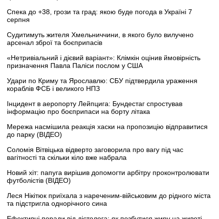
Спека до +38, грози та град: якою буде погода в Україні 7
серпня
Судитимуть жителя Хмельниччини, в якого було вилучено
арсенал зброї та боєприпасів
«Нетривіальний і дієвий варіант»: Клімкін оцінив ймовірність
призначення Павла Паліси послом у США
Удари по Криму та Ярославлю: СБУ підтвердила ураження
кораблів ФСБ і великого НПЗ
Інцидент в аеропорту Лейпцига: Бундестаг спростував
інформацію про боєприпаси на борту літака
Мережа насмішила реакція хаски на пропозицію відправитися
до парку (ВІДЕО)
Соломія Вітвіцька відверто заговорила про вагу під час
вагітності та скільки кіло вже набрала
Новий хіт: папуга вирішив допомогти арбітру проконтролювати
футболістів (ВІДЕО)
Леся Нікітюк приїхала з нареченим-військовим до рідного міста
та підстригла однорічного сина
Ефективні поради від дієтолога: як позбутися жиру на животі