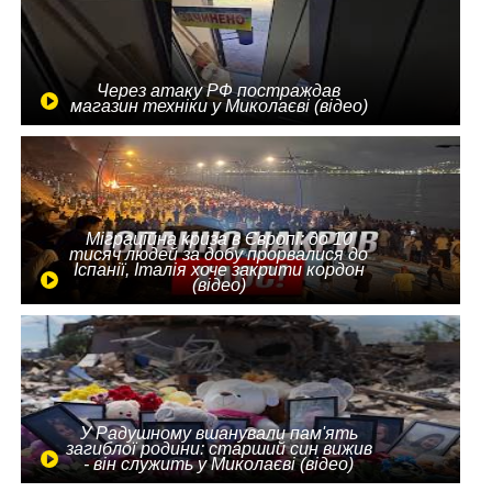
Через атаку РФ постраждав
магазин техніки у Миколаєві (відео)
Міграційна криза в Європі: до 10
тисяч людей за добу прорвалися до
Іспанії, Італія хоче закрити кордон
(відео)
У Радушному вшанували пам'ять
загиблої родини: старший син вижив
- він служить у Миколаєві (відео)