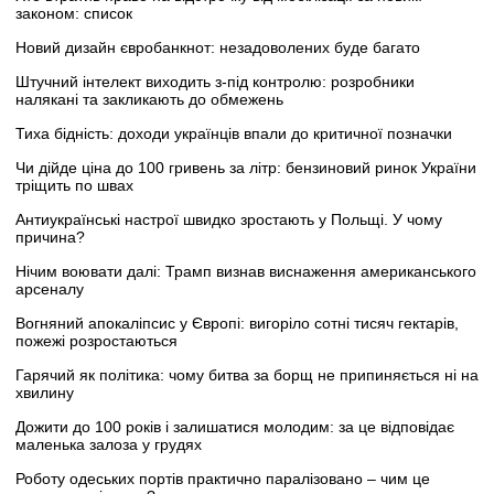
законом: список
Новий дизайн євробанкнот: незадоволених буде багато
Штучний інтелект виходить з-під контролю: розробники
налякані та закликають до обмежень
Тиха бідність: доходи українців впали до критичної позначки
Чи дійде ціна до 100 гривень за літр: бензиновий ринок України
тріщить по швах
Антиукраїнські настрої швидко зростають у Польщі. У чому
причина?
Нічим воювати далі: Трамп визнав виснаження американського
арсеналу
Вогняний апокаліпсис у Європі: вигоріло сотні тисяч гектарів,
пожежі розростаються
Гарячий як політика: чому битва за борщ не припиняється ні на
хвилину
Дожити до 100 років і залишатися молодим: за це відповідає
маленька залоза у грудях
Роботу одеських портів практично паралізовано – чим це