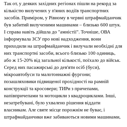
Так от, у деяких західних регіонах пішли на рекорд за
кількістю вилучених у п'яних водіїв транспортних
засобів.
Приміром, у Рівному в червні штрафмайданчик
був забитий вилученими машинами – близько 600 штук.
І справа навіть дійшла до "амністії".
Точніше, ОВА
інформувала ЗСУ про нові надходження, вони
приходили на штрафмайданчик і вилучали необхідні для
них транспортні засоби, всього близько 100 одиниць,
або ж 15-20% від загальної кількості, поїхало до військ.
Серед них пасажирські до дев'яти осіб (буси),
мікроавтобуси та малотоннажні фургони;
позашляховики підвищеної прохідності на рамній
конструкції та кросовери;
ТИРи з причепами,
напівпричепами та мотоцикли з квадроциклами.
Інші,
незатребувані, було ухвалено рішення віддати
власникам.
Але святе місце порожнім не буває, і
штрафмайданчики вже забиваються новими машинами,