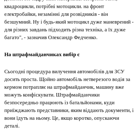
квадроцикли, потрібні мотоцикли. на фронт
електробайки, незамінні для розвідників - він
безшумний. Ну і будь-який мотоцикл дуже маневрений -
для різних завдань підходить різна техніка, а їх дуже
багато", - зазначив Олександр Федченко.
На штрафмайданчиках вибір є
Сьогодні процедура вилучення автомобілів для ЗСУ
досить проста.
Щойно автомобіль нетверезого водія за
кермом потрапляє на штрафмайданчик, машину вже
можуть конфіскувати.
Штрафмайданчики
безпосередньо працюють із батальйонами, куди
приїжджають представники, яким віддають документи, і
вони їдуть на ньому.
Це, якщо коротко, опускаючи
деталі.