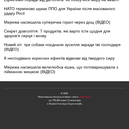
НАТО терміново шукає ППО для України після масованого
удару Росії
Мережа насмішила суперечка горил через дощ (ВІДЕО)
Секрет довголіття: 7 продуктів, які варто їсти щодня для
здоров’я серця і мозку
Новий хіт: три собаки поєднали зусилля заради їжі господаря
(ВІДЕО)
8 несподівано корисних ефектів відмови від твердого сиру
Мережа насмішила велелюбна кішка, що потоваришувала з
пійманою мишкою (ВІДЕО)
© 2026.
Миколаївська обласна інтернет-газета
«Новини N»
це: 705,384 новин, 0 коментарів
и 19 років 5 місяців 24 дня онлайн.