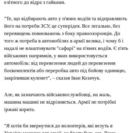
елітного до відра з гайками.
"Те, що відбирають авто у п'яних водіїв та відправляють
його на потреби ЗСУ, це суперідея. Все легально, без
перевищень повноважень з боку правоохоронців. До
того ж потреба в автомобілях в армії велика, і чому б і
надалі не влаштовувати "сафарі" на п'яних водіїв. Є п'ять
військових напрямків, у яких використовується
автомобіль: від перевезення людей до перевезення
боєкомплектів або переробка авто під бойову одиницю,
закріпивши кулемет", – сказав Іван Козачук.
Але, як зазначають військовослужбовці, на жаль,
машина машині не відрізняється.
Армії не потрібні
іржаві корита.
"Я хотів би звернутися до волонтерів, які везуть в