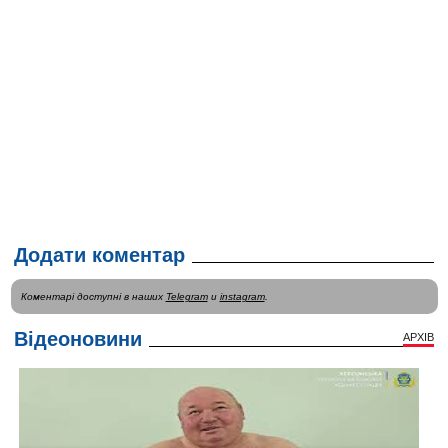
Додати коментар
Коментарі доступні в наших
Telegram
и
instagram
.
Відеоновини
АРХІВ