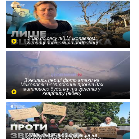
Удар по селу під Миколаєвом:
очевидці повідомили подробиці
З'явились перші фото атаки на
Миколаєві: безпілотник пробив дах
житлового будинку та залетів у
квартиру (відео)
У Миколаєві пройшла акція на