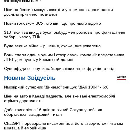
загрожує всім нам?
Ціни на бензин можуть «злетіти у космос»: запаси нафти
досягли критичної позначки
Новий головком ЗСУ: хто він і що про нього відомо
$10 тисяч за вихід з буса: омбудсмен розповів про фантастичні
хабарі і хаос у ТЦК
Буде велика війна – рішення, схоже, вже ухвалено
Вони спали один з одним і створювали компанії: представники
ЛГБТ домінують у Кремнієвій долині
Суперфуди сезону: 5 найкорисніших літніх фруктів та ягід
Новини Звідусіль
АРХІВ
Ймовірний суперник "Динамо" знищує "ДАК 1904" - 6:0
Ціни на авто в Канаді падають, але вживані електромобілі
стрімко дорожчають
Доба тривалістю 16 днів та вічний Сатурн у небі: як
обертається загадковий Титан
ChatGPT перевершив письменників: його «творчість» читачам
цікавіша й емоційніша