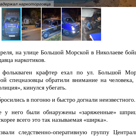
задержал наркоторговца
преля, на улице Большой Морской в Николаеве бо
авца наркотиков.
 фолькваген крафтер ехал по ул. Большой Мор
ой спецназовцы обратили внимание на человека, 
лиция», кинулся убегать.
росились в погоню и быстро догнали неизвестного.
е у него были обнаружены «заряженные» шпри
корее всего это так называемая «ширка».
звали следственно-оперативную группу Централ