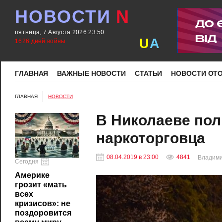
НОВОСТИ
N
пятница, 7 Августа 2026 23:50
U
A
1626 дней войны
ГЛАВНАЯ
ВАЖНЫЕ НОВОСТИ
СТАТЬИ
НОВОСТИ ОТ
ГЛАВНАЯ
НОВОСТИ
В Николаеве пол
наркоторговца
08.04.2019 в 23:00
4841
Владим
Сегодня
Америке
грозит «мать
всех
кризисов»: не
поздоровится