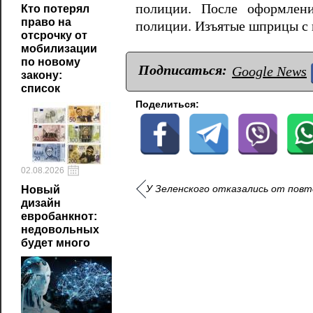
полиции. После оформлени
Кто потерял
право на
полиции. Изъятые шприцы с 
отсрочку от
мобилизации
по новому
Подписаться:
Google News
закону:
список
Поделиться:
02.08.2026
У Зеленского отказались от повт
Новый
дизайн
евробанкнот:
недовольных
будет много