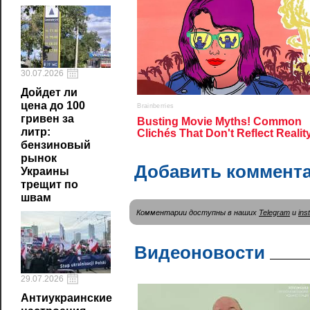
30.07.2026
Дойдет ли
цена до 100
гривен за
литр:
бензиновый
рынок
Добавить коммент
Украины
трещит по
швам
Комментарии доступны в наших
Telegram
и
ins
Видеоновости
29.07.2026
Антиукраинские