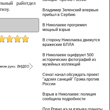
льный райотдел
тизу.
Владимир Зеленский впервые
прибыл в Сербию
В Николаеве прогремел
мощный взрыв
В сторону Николаева движутся
вражеские БПЛА
В Николаеве оцифруют 500
исторических фотографий из
музейных коллекций
омом руки. ВИДЕО
Сенат начал обсуждать проект
"адских санкций" Грэма против
России
Взрыв в Николаеве: полиция
сообщила подробности
Под Ровно из-за взрыва гранаты