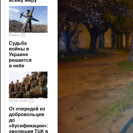
всему миру
Вчера
Судьба
войны в
Украине
решается
в небе
05.08.2026
От очередей из
добровольцев
до
«бусификации»:
эволюция ТЦК в