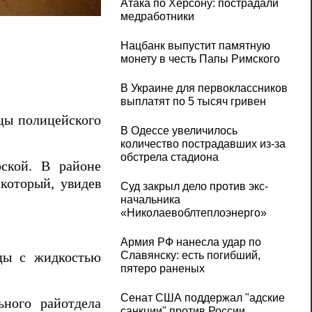
Атака по Херсону: пострадали
В Николаеве полицейский спецназ задерж
медработники
Нацбанк выпустит памятную
монету в честь Папы Римского
В Украине для первоклассников
выплатят по 5 тысяч гривен
йцы полицейского
В Одессе увеличилось
количество пострадавших из-за
обстрела стадиона
ской. В районе
который, увидев
Суд закрыл дело против экс-
начальника
«Николаевоблтеплоэнерго»
Армия РФ нанесла удар по
Славянску: есть погибший,
цы с жидкостью
пятеро раненых
Сенат США поддержал "адские
ьного райотдела
санкции" против России