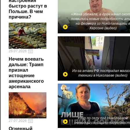
настроения
быстро растут в
Польше. В чем
«Жена убежала, а дрон начал охот
причина?
появились новые подробности ат
на фермера из Николаевщины 
Херсоне (видео)
28.07.2026
Нечем воевать
дальше: Трамп
признал
Из-за атаки РФ пострадал магаз
истощение
техники в Николаеве (видео)
американского
арсенала
Удар по селу под Николаевом:
27.07.2026
очевидцы сообщили подробност
Огненный