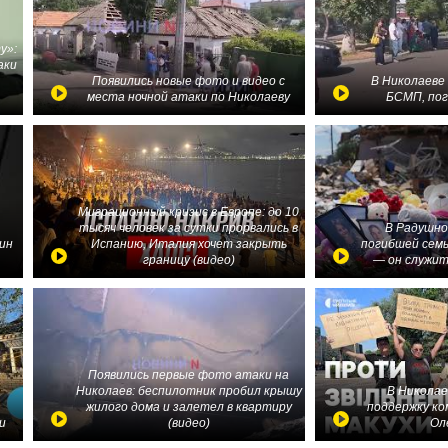
у»:
аки
в
Появились новые фото и видео с
В Николаеве
места ночной атаки по Николаеву
БСМП, по
Миграционный кризис в Европе: до 10
тысяч человек за сутки прорвались в
В Радушно
ин
Испанию, Италия хочет закрыть
погибшей семь
границу (видео)
— он служит
Появились первые фото атаки на
Николаев: беспилотник пробил крышу
В Николае
жилого дома и залетел в квартиру
поддержку ко
и
(видео)
Ол