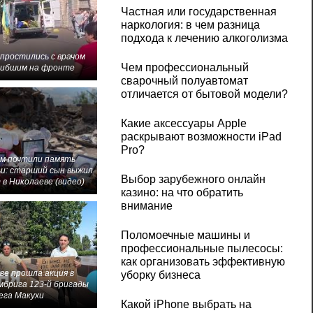
Частная или государственная
наркология: в чем разница
подхода к лечению алкоголизма
 простились с врачом
Чем профессиональный
гибшим на фронте
сварочный полуавтомат
отличается от бытовой модели?
Какие аксессуары Apple
раскрывают возможности iPad
Pro?
м почтили память
и: старший сын выжил
Выбор зарубежного онлайн
 в Николаеве (видео)
казино: на что обратить
внимание
Поломоечные машины и
профессиональные пылесосы:
как организовать эффективную
ве прошла акция в
уборку бизнеса
мбрига 123-й бригады
ега Макухи
Какой iPhone выбрать на