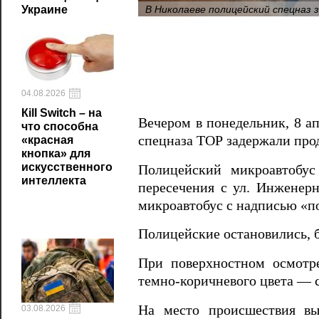
В Николаеве полицейский спецназ 
Украине
04.08.2026
Кill Switch – на
Вечером в понедельник, 8 а
что способна
спецназа ТОР задержали прод
«красная
кнопка» для
искусственного
Полицейский микроавтобус
интеллекта
пересечения с ул. Инженерн
микроавтобус с надписью «по
Полицейские остановились, б
При поверхностном осмотр
темно-коричневого цвета — с
На место происшествия вы
03.08.2026