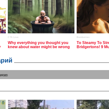
арий
tagram
.