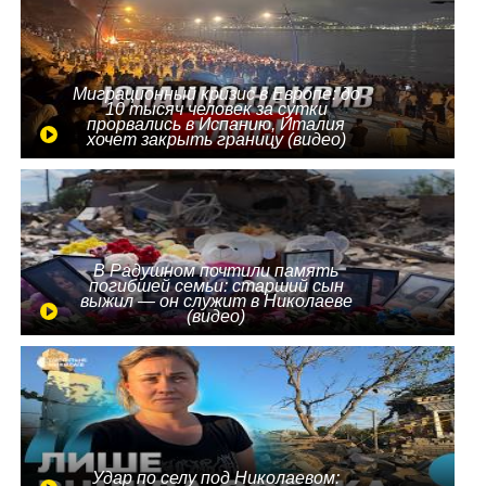
Миграционный кризис в Европе: до
10 тысяч человек за сутки
прорвались в Испанию, Италия
хочет закрыть границу (видео)
В Радушном почтили память
погибшей семьи: старший сын
выжил — он служит в Николаеве
(видео)
Удар по селу под Николаевом: