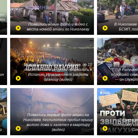
у»:
аки
в
Появились новые фото и видео с
В Николаеве
места ночной атаки по Николаеву
БСМП, по
Миграционный кризис в Европе: до 10
тысяч человек за сутки прорвались в
В Радушно
ин
Испанию, Италия хочет закрыть
погибшей семь
границу (видео)
— он служит
Появились первые фото атаки на
Николаев: беспилотник пробил крышу
В Николае
жилого дома и залетел в квартиру
поддержку ко
и
(видео)
Ол