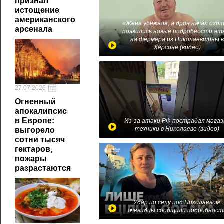
признал
истощение
американского
«Жена убежала, а дрон начал охот
арсенала
появились новые подробности ат
на фермера из Николаевщины 
Херсоне (видео)
27.07.2026
Огненный
апокалипсис
в Европе:
Из-за атаки РФ пострадал магаз
техники в Николаеве (видео)
выгорело
сотни тысяч
гектаров,
пожары
разрастаются
Удар по селу под Николаевом:
очевидцы сообщили подробност