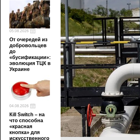
05.08.2026
От очередей из
добровольцев
до
«бусификации»:
эволюция ТЦК в
Украине
04.08.2026
Кill Switch – на
что способна
«красная
кнопка» для
искусственного