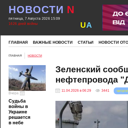
НОВОСТИ
N
пятница, 7 Августа 2026 15:09
U
A
1626 дней войны
ГЛАВНАЯ
ВАЖНЫЕ НОВОСТИ
СТАТЬИ
НОВОСТИ ОТ
ГЛАВНАЯ
НОВОСТИ
Зеленский сообщ
нефтепровода "
11.04.2026 в 06:29
3441
читати
Вчера
Судьба
войны в
Украине
решается
в небе