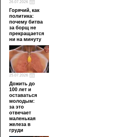
26.07.2026
Горячий, как
политика:
почему битва
за борщ не
прекращается
ни на минуту
25.07.2026
Дожить до
100 лет и
оставаться
молодым:
за это
отвечает
маленькая
железа в
груди