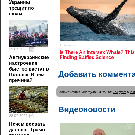
Украины
трещит по
швам
29.07.2026
Антиукраинские
настроения
быстро растут в
Добавить коммент
Польше. В чем
причина?
Комментарии доступны в наших
Telegram
и
ins
Видеоновости
28.07.2026
Нечем воевать
дальше: Трамп