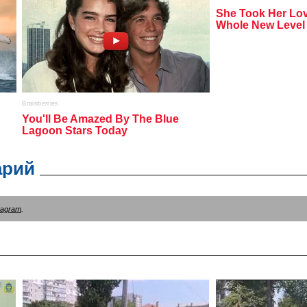
арий
tagram
.