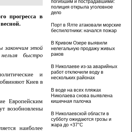
погибшим и пострадавшими:
полиция открыла уголовное
дело
ого прогресса в
весной.
Порт в Ялте атаковали морские
беспилотники: начался пожар
В Кривом Озере выявили
ы закончим этой
нелегальную продажу живых
раков
нельзя быстро
В Николаеве из-за аварийных
работ отключили воду в
олитические и
нескольких районах
 обвиняют Киев в
В воде на всех пляжах
Николаева снова выявлена
ние Европейским
кишечная палочка
ут возобновлены
В Николаевской области в
субботу ожидаются грозы и
жара до +37°C
ляется наиболее