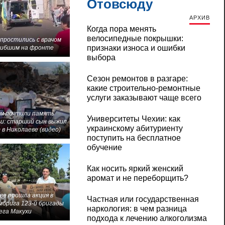
Отовсюду
АРХИВ
Когда пора менять
велосипедные покрышки:
 простились с врачом
признаки износа и ошибки
гибшим на фронте
выбора
Сезон ремонтов в разгаре:
какие строительно-ремонтные
услуги заказывают чаще всего
м почтили память
Университеты Чехии: как
и: старший сын выжил
украинскому абитуриенту
 в Николаеве (видео)
поступить на бесплатное
обучение
Как носить яркий женский
аромат и не переборщить?
ве прошла акция в
Частная или государственная
мбрига 123-й бригады
наркология: в чем разница
ега Макухи
подхода к лечению алкоголизма