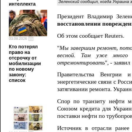
Зеленский сообщил, когда Украина
интеллекта
Президент Владимир Зелен
восстановлении поврежден
Об этом сообщает Reuters.
03.08.2026
Кто потерял
"
Мы завершим ремонт, потом
право на
весной. Там уже много 
отсрочку от
отремонтировать
", - заяви
мобилизации
по новому
Правительства Венгрии 
закону:
список
энергетические связи с Росс
затягивании ремонта. Украин
Спор по транзиту нефти м
Союзом кредита для Украины
поставки нефти по трубопро
Источник в отрасли ранее 