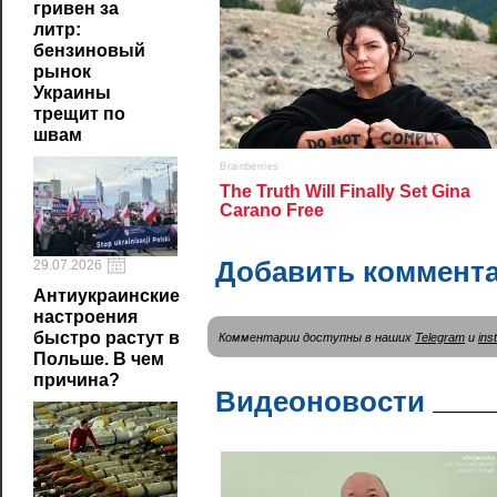
гривен за
литр:
бензиновый
рынок
Украины
трещит по
швам
Добавить коммент
29.07.2026
Антиукраинские
настроения
быстро растут в
Комментарии доступны в наших
Telegram
и
ins
Польше. В чем
причина?
Видеоновости