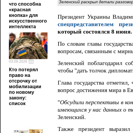
Зеленский раскрыл детали разгов
что способна
«красная
кнопка» для
Президент Украины Владим
искусственного
спецпредставителем пр
интеллекта
который состоялся 8 июня.
По словам главы государств
вопросам, связанным с мирн
03.08.2026
Зеленский поблагодарил со
Кто потерял
чтобы "дать толчок диплома
право на
отсрочку от
Глава государства отметил,
мобилизации
вопрос достижения мира в Е
по новому
закону:
"
Обсудили перспективы в ко
список
имеющихся у нас данных о т
Зеленский.
Также президент выразил 