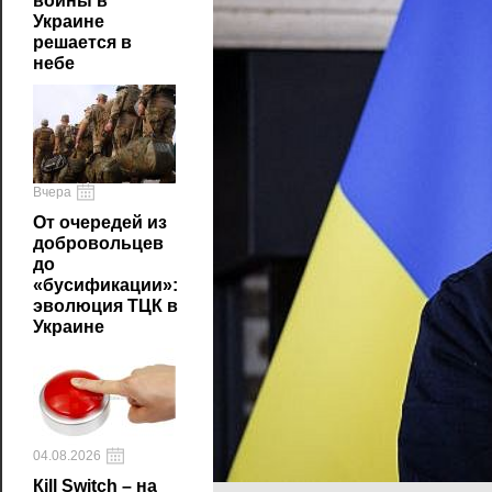
войны в
Украине
решается в
небе
Вчера
От очередей из
добровольцев
до
«бусификации»:
эволюция ТЦК в
Украине
04.08.2026
Кill Switch – на