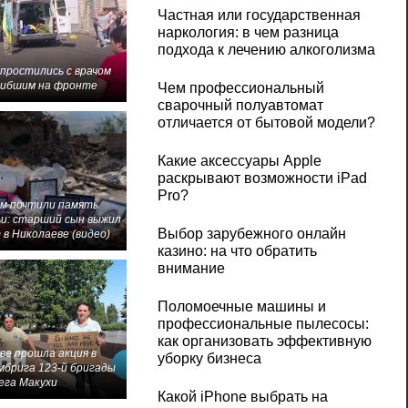
Частная или государственная
наркология: в чем разница
подхода к лечению алкоголизма
 простились с врачом
гибшим на фронте
Чем профессиональный
сварочный полуавтомат
отличается от бытовой модели?
Какие аксессуары Apple
раскрывают возможности iPad
Pro?
м почтили память
и: старший сын выжил
Выбор зарубежного онлайн
 в Николаеве (видео)
казино: на что обратить
внимание
Поломоечные машины и
профессиональные пылесосы:
как организовать эффективную
ве прошла акция в
уборку бизнеса
мбрига 123-й бригады
ега Макухи
Какой iPhone выбрать на