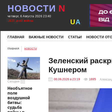
НОВОСТИ
N
четверг, 6 Августа 2026 23:40
U
A
1625 дней войны
ГЛАВНАЯ
ВАЖНЫЕ НОВОСТИ
СТАТЬИ
НОВОСТИ ОТ
ГЛАВНАЯ
НОВОСТИ
Зеленский раскр
Кушнером
08.06.2026 в 23:19
1695
Алексан
Сегодня
Необъятное
поле
воздушной
битвы:
судьба