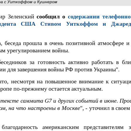
ора с Уиткоффом и Кушнером
ир Зеленский
сообщил о
содержании телефонно
езидента США Стивом Уиткоффом и Джаре
а, беседа прошла в очень позитивной атмосфере 
ым урегулированием войны.
беседников за готовность активно работать в бл
тии для завершения войны РФ против Украины".
 что, несмотря на повышенное внимание к ситуац
вропе по-прежнему остается актуальным.
нтексте саммита G7 и других событий в июне. Пр
ом, на что настроены в Москве
", - уточнил в свое
благодарность американским представителям з