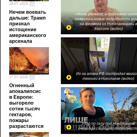
28.07.2026
Нечем воевать
«Жена убежала, а дрон начал охот
дальше: Трамп
появились новые подробности ат
признал
на фермера из Николаевщины 
Херсоне (видео)
истощение
американского
арсенала
Из-за атаки РФ пострадал магаз
27.07.2026
техники в Николаеве (видео)
Огненный
апокалипсис
в Европе:
выгорело
сотни тысяч
гектаров,
пожары
Удар по селу под Николаевом:
разрастаются
очевидцы сообщили подробност