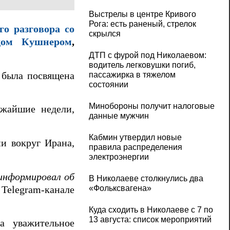
Выстрелы в центре Кривого
Рога: есть раненый, стрелок
го разговора со
скрылся
дом Кушнером
,
ДТП с фурой под Николаевом:
водитель легковушки погиб,
и была посвящена
пассажирка в тяжелом
состоянии
Минобороны получит налоговые
ижайшие недели,
данные мужчин
Кабмин утвердил новые
ии вокруг Ирана,
правила распределения
электроэнергии
оинформировал об
В Николаеве столкнулись два
«Фольксвагена»
м Telegram-канале
Куда сходить в Николаеве с 7 по
13 августа: список мероприятий
а уважительное