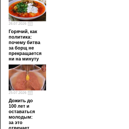
26.07.2026
Горячий, как
политика:
почему битва
за борщ не
прекращается
ни на минуту
25.07.2026
Дожить до
100 лет и
оставаться
молодым:
за это
отвечает