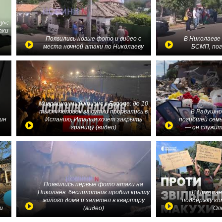
у»:
аки
в
Появились новые фото и видео с
В Николаеве
места ночной атаки по Николаеву
БСМП, по
Миграционный кризис в Европе: до 10
тысяч человек за сутки прорвались в
В Радушно
ин
Испанию, Италия хочет закрыть
погибшей семь
границу (видео)
— он служит
Появились первые фото атаки на
Николаев: беспилотник пробил крышу
В Николае
жилого дома и залетел в квартиру
поддержку ко
и
(видео)
Ол