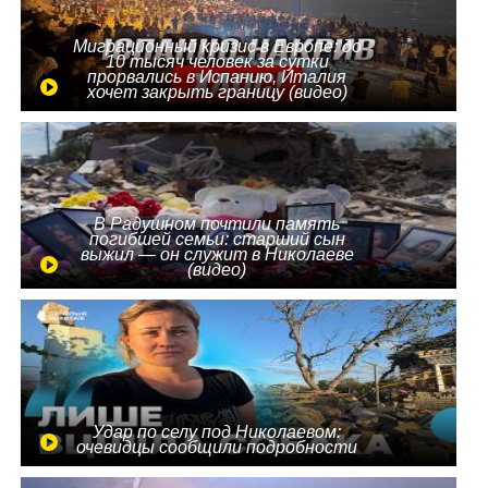
Миграционный кризис в Европе: до
10 тысяч человек за сутки
прорвались в Испанию, Италия
хочет закрыть границу (видео)
В Радушном почтили память
погибшей семьи: старший сын
выжил — он служит в Николаеве
(видео)
Удар по селу под Николаевом:
очевидцы сообщили подробности