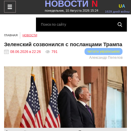
НОВОСТИ
N
U
A
понедельник, 10 Августа 2026 15:24
1629 дней войны
ГЛАВНАЯ
НОВОСТИ
Зеленский созвонился с посланцами Трампа
читати українською
08.06.2026 в 22:26
791
Александр Пепелов