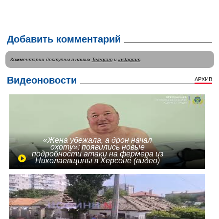
Добавить комментарий
Комментарии доступны в наших
Telegram
и
instagram
.
Видеоновости
АРХИВ
«Жена убежала, а дрон начал
охоту»: появились новые
подробности атаки на фермера из
Николаевщины в Херсоне (видео)