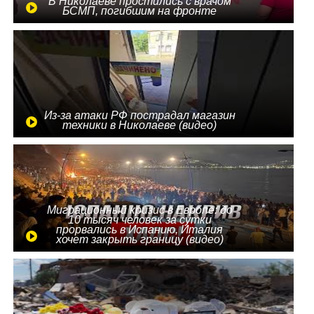
В Николаеве простились с врачом
БСМП, погибшим на фронте
Из-за атаки РФ пострадал магазин
техники в Николаеве (видео)
Миграционный кризис в Европе: до
10 тысяч человек за сутки
прорвались в Испанию, Италия
хочет закрыть границу (видео)