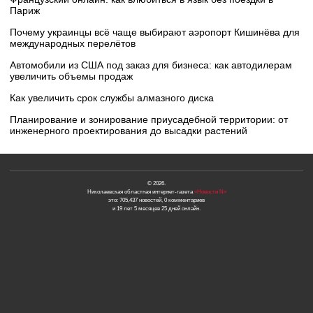
Париж
Почему украинцы всё чаще выбирают аэропорт Кишинёва для
международных перелётов
Автомобили из США под заказ для бизнеса: как автодилерам
увеличить объемы продаж
Как увеличить срок службы алмазного диска
Планирование и зонирование приусадебной территории: от
инженерного проектирования до высадки растений
© 2026.
Николаевская областная интернет-газета
«Новости N»
это: 705,437 новостей, 0 комментариев
и 19 лет 5 месяцев 25 дней онлайн.