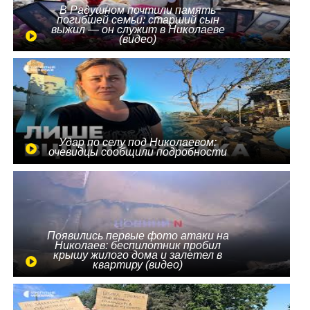
В Радушном почтили память
погибшей семьи: старший сын
выжил — он служит в Николаеве
(видео)
Удар по селу под Николаевом:
очевидцы сообщили подробности
Появились первые фото атаки на
Николаев: беспилотник пробил
крышу жилого дома и залетел в
квартиру (видео)