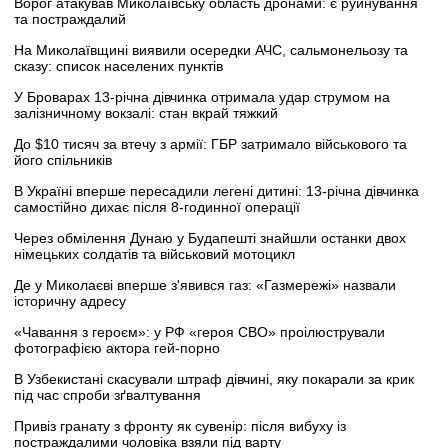
Ворог атакував Миколаївську область дронами: є руйнування
та постраждалий
На Миколаївщині виявили осередки АЧС, сальмонельозу та
сказу: список населених пунктів
У Броварах 13-річна дівчинка отримала удар струмом на
залізничному вокзалі: стан вкрай тяжкий
До $10 тисяч за втечу з армії: ГБР затримало військового та
його спільників
В Україні вперше пересадили легені дитині: 13-річна дівчинка
самостійно дихає після 8-годинної операції
Через обмілення Дунаю у Будапешті знайшли останки двох
німецьких солдатів та військовий мотоцикл
Де у Миколаєві вперше з'явився газ: «Газмережі» назвали
історичну адресу
«Чавання з героєм»: у РФ «героя СВО» проілюстрували
фотографією актора гей-порно
В Узбекистані скасували штраф дівчині, яку покарали за крик
під час спроби зґвалтування
Привіз гранату з фронту як сувенір: після вибуху із
постраждалими чоловіка взяли під варту