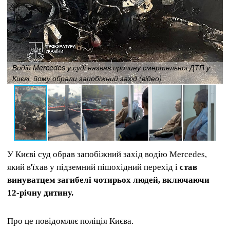
Водій Mercedes у суді назвав причину смертельної ДТП у
Києві, йому обрали запобіжний захід (відео)
У Києві суд обрав запобіжний захід водію Mercedes,
який в'їхав у підземний пішохідний перехід і
став
винуватцем загибелі чотирьох людей, включаючи
12-річну дитину.
Про це повідомляє поліція Києва.