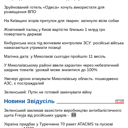
Зруйнований готель «Одеса» хочуть використати для
розміщення ВПО
На Київщині згорів притулок для тварин: загинуло вісім собак
Жовтневий палац у Києві вартістю близько 1 млрд грн
повертають державі
Кінбурнська коса під вогневим контролем ЗСУ: російські війська
намагаються утримати позиції
Магічна дата: у Миколаєві сьогодні пройшло 11 весіль
У Миколаївському районі ввели карантин через небезпечний
шкідник томатів: урожай може знизитися до 100%
Увечері дрони атакували Миколаївську область: пошкоджено
АЗС, є постраждалий
Зеленський: Путін не готовий закінчувати війну
Новини Звідусіль
АРХІВ
Зеленський закликав захистити виробництво антибалістичного
щита Freyja від російських ударів -
Україна придбає у Туреччини 70 ракет ATACMS та пускові