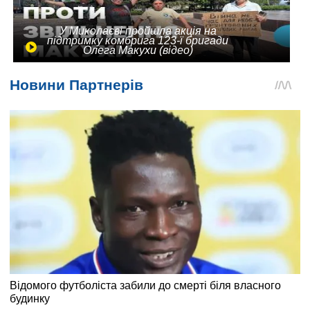
У Миколаєві пройшла акція на
підтримку комбрига 123-ї бригади
Олега Макухи (відео)