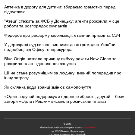
Аптечка в дорогу для дитини: збираємо грамотно перед
відпусткою
"Атеш" стежить за ФСБ у Донецьку: агенти розкрили місце
роботи та розпорядок окупантів
Федоров про реформу мобілізації: етапний призов та СЗЧ
У держзраді суд визнав винними двох громадян України:
подробиці від Офісу генпрокурора
Blue Origin назвала причину вибуху ракети New Glenn та
розкрила план відновлення запусків
ШІ не стане розумнішим за людину: вчений попередив про
іншу загрозу
Як склянка води вранці змінює самопочуття
«Один ведучий подорожує з ядерною зброєю, другий – без»:
автори «Орла і Решки» висміяли російський плагіат
© 2026.
Миколаївська обласна інтернет-газета
«Новини N»
це: 705,535 новин, 0 коментарів
и 19 років 5 місяців 26 днів онлайн.