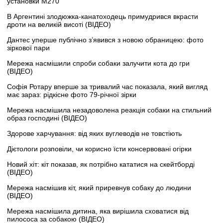
установки M270
В Аргентині злодюжка-канатоходець примудрився вкрасти
дроти на великій висоті (ВІДЕО)
Дантес уперше публічно з’явився з новою обраницею: фото
зіркової пари
Мережа насмішили спроби собаки залучити кота до гри
(ВІДЕО)
Софія Ротару вперше за тривалий час показала, який вигляд
має зараз: рідкісне фото 79-річної зірки
Мережа насмішила незадоволена реакція собаки на стильний
образ господині (ВІДЕО)
Здорове харчування: від яких вуглеводів не товстіють
Дієтологи розповіли, чи корисно їсти консервовані огірки
Новий хіт: кіт показав, як потрібно кататися на скейтборді
(ВІДЕО)
Мережа насмішив кіт, який приревнув собаку до людини
(ВІДЕО)
Мережа насмішила дитина, яка вирішила сховатися від
пилососа за собакою (ВІДЕО)