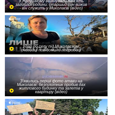
У Радушному вшанували пам'ять
загиблої родини: старший син вижив
- він служить у Миколаєві (відео)
Удар по селу під Миколаєвом:
очевидці повідомили подробиці
З'явились перші фото атаки на
Миколаєві: безпілотник пробив дах
житлового будинку та залетів у
квартиру (відео)