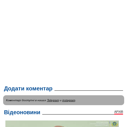
Додати коментар
Коментарі доступні в наших
Telegram
и
instagram
.
Відеоновини
АРХІВ