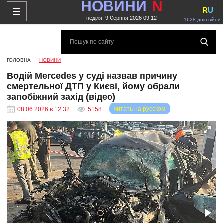
НОВИНИ
N
R
U
неділя, 9 Серпня 2026 09:12
1628 днів війни
ГОЛОВНА
НОВИНИ
Водій Mercedes у суді назвав причину
смертельної ДТП у Києві, йому обрали
запобіжний захід (відео)
читать на русском
08.06.2026 в 12:32
5158