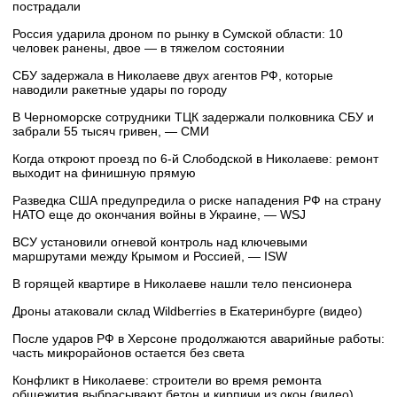
пострадали
Россия ударила дроном по рынку в Сумской области: 10
человек ранены, двое — в тяжелом состоянии
СБУ задержала в Николаеве двух агентов РФ, которые
наводили ракетные удары по городу
В Черноморске сотрудники ТЦК задержали полковника СБУ и
забрали 55 тысяч гривен, — СМИ
Когда откроют проезд по 6-й Слободской в Николаеве: ремонт
выходит на финишную прямую
Разведка США предупредила о риске нападения РФ на страну
НАТО еще до окончания войны в Украине, — WSJ
ВСУ установили огневой контроль над ключевыми
маршрутами между Крымом и Россией, — ISW
В горящей квартире в Николаеве нашли тело пенсионера
Дроны атаковали склад Wildberries в Екатеринбурге (видео)
После ударов РФ в Херсоне продолжаются аварийные работы:
часть микрорайонов остается без света
Конфликт в Николаеве: строители во время ремонта
общежития выбрасывают бетон и кирпичи из окон (видео)