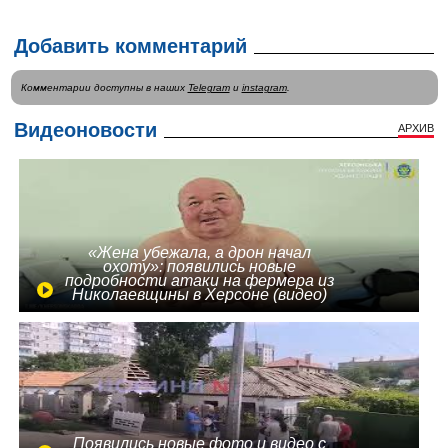
Добавить комментарий
Комментарии доступны в наших
Telegram
и
instagram
.
Видеоновости
АРХИВ
«Жена убежала, а дрон начал
охоту»: появились новые
подробности атаки на фермера из
Николаевщины в Херсоне (видео)
Появились новые фото и видео с