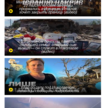
Миграционный кризис в Европе: до
10 тысяч человек за сутки
прорвались в Испанию, Италия
хочет закрыть границу (видео)
В Радушном почтили память
погибшей семьи: старший сын
выжил — он служит в Николаеве
(видео)
Удар по селу под Николаевом:
очевидцы сообщили подробности