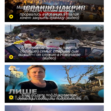
Миграционный кризис в Европе: до
10 тысяч человек за сутки
прорвались в Испанию, Италия
хочет закрыть границу (видео)
В Радушном почтили память
погибшей семьи: старший сын
выжил — он служит в Николаеве
(видео)
Удар по селу под Николаевом:
очевидцы сообщили подробности