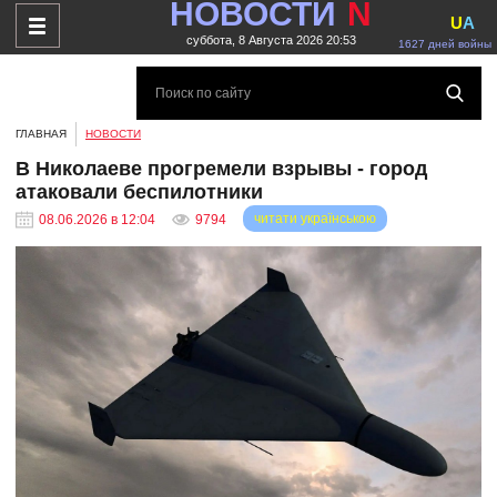
НОВОСТИ
N
U
A
суббота, 8 Августа 2026 20:53
1627 дней войны
ГЛАВНАЯ
НОВОСТИ
В Николаеве прогремели взрывы - город
атаковали беспилотники
читати українською
08.06.2026 в 12:04
9794