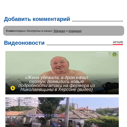
Добавить комментарий
Комментарии доступны в наших
Telegram
и
instagram
.
Видеоновости
АРХИВ
«Жена убежала, а дрон начал
охоту»: появились новые
подробности атаки на фермера из
Николаевщины в Херсоне (видео)