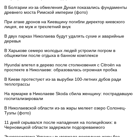
В Болгарии из-за обмеления Дуная показались фундаменты
древнего моста Римской империи (фото)
При атаке дронов на Киевщину погибли директор киевского
лицея, ее муж и трехлетний внук
В двух парках Николаева будут удалять сухие и аварийные
деревья
В Харькове семеро молодых людей устроили погром в
общежитии после отдыха в банном комплексе
Hyundai влетел в дерево после столкновения с Citroën на
проспекте в Николаеве: образовалась огромная пробка
В Киеве протестуют из-за вырубки 100-летних дубов ради
теплотрассы
На ярмарке в Николаеве Skoda сбила женщину: пострадавшую
госпитализировали
В Николаевской области из-за жары мелеет озеро Солонец-
Тузлы (фото)
11 дней скрывался после нападения на полицейских: в
Черновицкой области задержали подозреваемого
Энергосистема Украины выдержала рекордную жару без