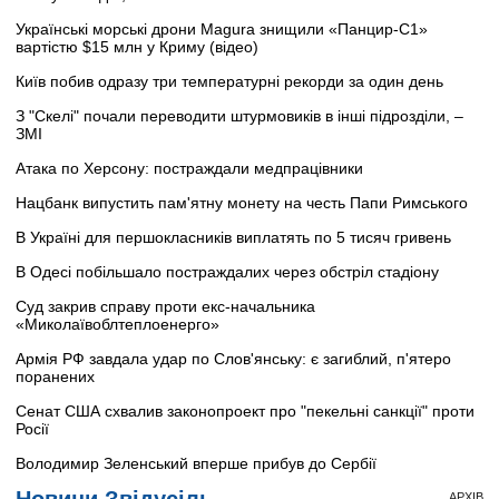
Українські морські дрони Magura знищили «Панцир-С1»
вартістю $15 млн у Криму (відео)
Київ побив одразу три температурні рекорди за один день
З "Скелі" почали переводити штурмовиків в інші підрозділи, –
ЗМІ
Атака по Херсону: постраждали медпрацівники
Нацбанк випустить пам'ятну монету на честь Папи Римського
В Україні для першокласників виплатять по 5 тисяч гривень
В Одесі побільшало постраждалих через обстріл стадіону
Суд закрив справу проти екс-начальника
«Миколаївоблтеплоенерго»
Армія РФ завдала удар по Слов'янську: є загиблий, п'ятеро
поранених
Сенат США схвалив законопроект про "пекельні санкції" проти
Росії
Володимир Зеленський вперше прибув до Сербії
АРХІВ