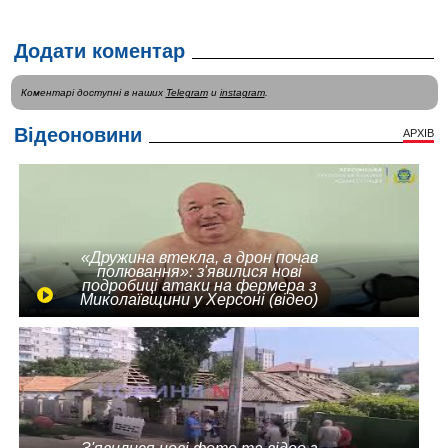
Додати коментар
Коментарі доступні в наших
Telegram
и
instagram
.
Відеоновини
АРХІВ
«Дружина втекла, а дрон почав
полювання»: з'явилися нові
подробиці атаки на фермера з
Миколаївщини у Херсоні (відео)