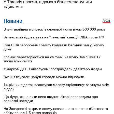
Новини
АРХІВ
Вчені знайшли молоток із слонової кістки віком 500 000 років
Зеленський відреагував на "пекельні" санкції США проти РФ
Суд США заборонив Трампу будувати бальний зал у Білому
домі
Космос перетворюється на смітник: навколо Землі вже 17
тисяч тонн сміття
У Харкові ДТП з автобусом: постраждали дев'ятеро людей
Вчені з'ясували: забуті спогади можна відновити
14-річний підліток влаштував масову стрілянину: загинули вісім
людей
Що буде, якщо пити пиво щодня: лікарі попередили про
серйозні наслідки
На Закарпатті викрили схему незаконного зняття з військового
обліку понад 1,5 тисяч чоловіків