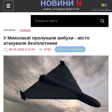
НОВИНИ
N
R
U
субота, 8 Серпня 2026 07:54
1627 днів війни
ГОЛОВНА
НОВИНИ
У Миколаєві пролунали вибухи - місто
атакували безпілотники
читать на русском
08.06.2026 в 12:04
9793