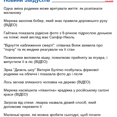
Новини Звідусіль
Одна зміна родимки може врятувати життя: як розпізнати
меланому
Мережа захопив бобер, який знає правила дорожнього руху
(ВІДЕО)
Гайтана показала рідкісне фото з 9-річною підрослою донькою
на пляжі: який вигляд має Сапфір-Ніколь
"Відчуття наближення смерті": співачка Вояж заявила про
"порчу" та як медики реагували на її стан
Пожежники виловили кішку, помилково прийняту за ягуара, і
випустили її в ліс (ВІДЕО)
Зірка "Дизель шоу" Вікторія Булітко позбулась фірмової
родимки на обличчі і показала фото до і після
Лось загнав зляканого чоловіка на дерево (ВІДЕО)
Мережа насмішила «пікантна» крадіжка у російському салоні
краси (ВІДЕО)
Загроза від спеки: лікарка назвала дієвий спосіб, який
допоможе пережити її
Маленькі кроки, які можна зробити сьогодні, щоб почати