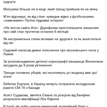
худнути
Мінісумки більше не в моді: який тренд прийшов їм на зміну
М'яч відскакує, як від стіни: кумедне відео з футбольними
«навичками» Путіна підриває інтернет
«Не могла навіть йти»: Дорофєєва приголомшила зізнанням
про свій стан протягом останніх 6 місяців
Як екстремальна спека впливає на здоров’я та як захиститися
від неї
Садовий написав дивне пояснення про московського попа у
Львові
За розповсюдження дитячої порнографії мешканця Вінниччини
засудили до 9 років ув’язнення
Тренди головних уборів, які носитимуть усі модниці вже цієї
осені
Defense Express: в Україну можуть потрапити антидронові
ракети CM-70 з Канади
Асист Судакова, звитяга Сікана та розгром від Бенфіки:
результати кваліфікації Ліги Європи
В Італії дві доби шукали викинутий лотерейний білет з