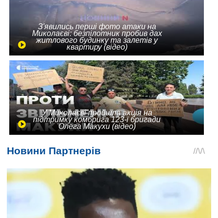
З'явились перші фото атаки на
Миколаєві: безпілотник пробив дах
житлового будинку та залетів у
квартиру (відео)
У Миколаєві пройшла акція на
підтримку комбрига 123-ї бригади
Олега Макухи (відео)