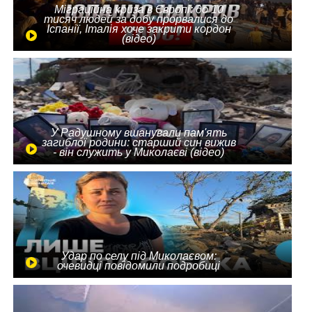
Міграційна криза в Європі: до 10
тисяч людей за добу прорвалися до
Іспанії, Італія хоче закрити кордон
(відео)
У Радушному вшанували пам'ять
загиблої родини: старший син вижив
- він служить у Миколаєві (відео)
Удар по селу під Миколаєвом:
очевидці повідомили подробиці