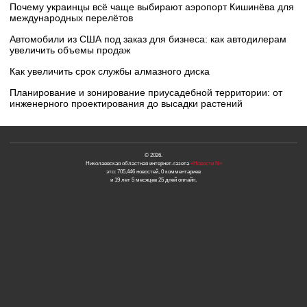
Почему украинцы всё чаще выбирают аэропорт Кишинёва для
международных перелётов
Автомобили из США под заказ для бизнеса: как автодилерам
увеличить объемы продаж
Как увеличить срок службы алмазного диска
Планирование и зонирование приусадебной территории: от
инженерного проектирования до высадки растений
© 2026.
Николаевская областная интернет-газета
«Новости N»
это: 705,446 новостей, 0 комментариев
и 19 лет 5 месяцев 25 дней онлайн.