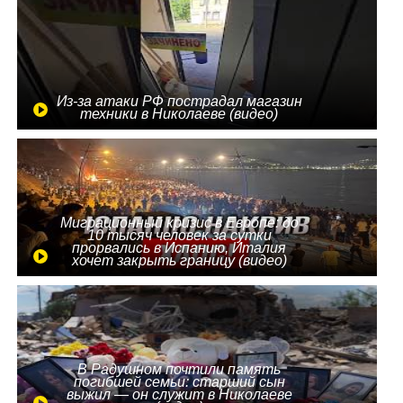
Из-за атаки РФ пострадал магазин
техники в Николаеве (видео)
Миграционный кризис в Европе: до
10 тысяч человек за сутки
прорвались в Испанию, Италия
хочет закрыть границу (видео)
В Радушном почтили память
погибшей семьи: старший сын
выжил — он служит в Николаеве