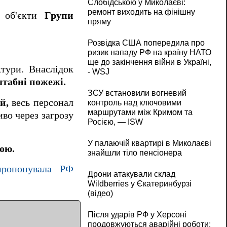
Слобідською у Миколаєві:
ремонт виходить на фінішну
і об'єкти
Групи
пряму
Розвідка США попередила про
ризик нападу РФ на країну НАТО
ще до закінчення війни в Україні,
ктури. Внаслідок
- WSJ
табні пожежі.
ЗСУ встановили вогневий
й,
весь персонал
контроль над ключовими
маршрутами між Кримом та
во через загрозу
Росією, — ISW
У палаючій квартирі в Миколаєві
ою.
знайшли тіло пенсіонера
пропонувала РФ
Дрони атакували склад
Wildberries у Єкатеринбурзі
(відео)
Після ударів РФ у Херсоні
продовжуються аварійні роботи: