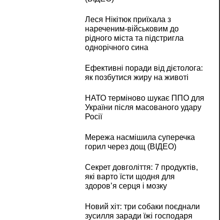
Леся Нікітюк приїхала з
нареченим-військовим до
рідного міста та підстригла
однорічного сина
Ефективні поради від дієтолога:
як позбутися жиру на животі
НАТО терміново шукає ППО для
України після масованого удару
Росії
Мережа насмішила суперечка
горил через дощ (ВІДЕО)
Секрет довголіття: 7 продуктів,
які варто їсти щодня для
здоров’я серця і мозку
Новий хіт: три собаки поєднали
зусилля заради їжі господаря