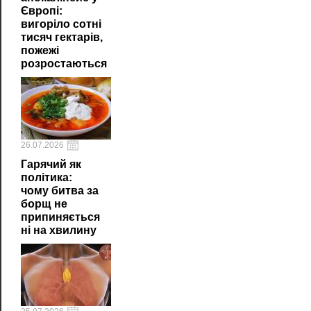
Європі:
вигоріло сотні
тисяч гектарів,
пожежі
розростаються
26.07.2026
Гарячий як
політика:
чому битва за
борщ не
припиняється
ні на хвилину