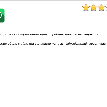
онтроль за дотриманням правил рибальства під час нересту
пошкодили майно та залишили написи - адміністрація звернулася 