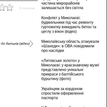
частина мікрорайонів
залишається без світла
9 голосов
Конфлікт у Миколаєві:
будівельники під час ремонту
гуртожитку викидають бетон та
цеглу з вікон (відео)
Миколаївську область атакували
до батьків (відео)
«Шахеди»: в ОВА повідомили
про наслідки
«Литовське золото» у
Миколаєві: у краєзнавчому музеї
представлено унікальні
прикраси з балтійського
бурштину (фото)
Українцям за кордоном
спростили оформлення
паспорта