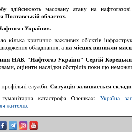
добу здійснюють масовану атаку на нафтогазов
та Полтавській областях.
афтогаз України».
ло кілька критично важливих об'єктів інфрастру
ошкодження обладнання, а
на місцях виникли масш
іння НАК "Нафтогаз України" Сергій Корецьки
ловами, оцінити наслідки обстрілів поки що неможли
і профільні служби.
Ситуація залишається складн
, гуманітарна катастрофа Олешках:
Україна за
яч жителів.