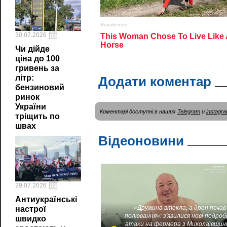
30.07.2026
Чи дійде
ціна до 100
гривень за
літр:
Додати коментар
бензиновий
ринок
України
Коментарі доступні в наших
Telegram
и
instagr
тріщить по
швах
Відеоновини
29.07.2026
Антиукраїнські
«Дружина втекла, а дрон почав
настрої
полювання»: з'явилися нові подроб
швидко
атаки на фермера з Миколаївщин