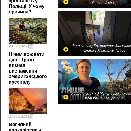
зростають у
Херсоні (відео)
Польщі. У чому
причина?
Через атаку РФ постраждав мага
28.07.2026
техніки у Миколаєві (відео)
Нічим воювати
далі: Трамп
визнав
виснаження
американського
арсеналу
Удар по селу під Миколаєвом: очев
повідомили подробиці
27.07.2026
Вогняний
апокаліпсис у