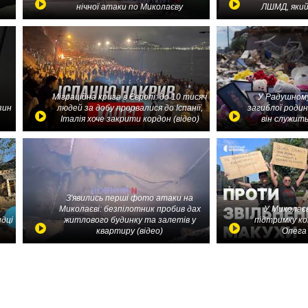
нічної атаки по Миколаєву
ЛШМД, який
Міграційна криза в Європі: до 10 тисяч
У Радушному
зин
людей за добу прорвалися до Іспанії,
загиблої родин
Італія хоче закрити кордон (відео)
він служить
З'явились перші фото атаки на
Миколаєві: безпілотник пробив дах
У Миколаєв
идці
житлового будинку та залетів у
підтримку ко
квартиру (відео)
Олега 