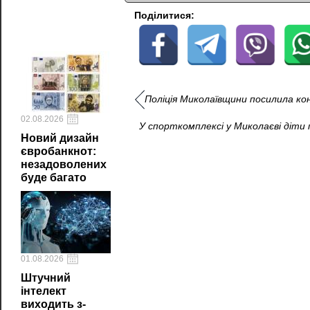
Поділитися:
Поліція Миколаївщини посилила к
02.08.2026
У спорткомплексі у Миколаєві діти 
Новий дизайн
євробанкнот:
незадоволених
буде багато
01.08.2026
Штучний
інтелект
виходить з-