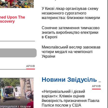
У Києві лікар організував схему
незаконного сурогатного
материнства: близнюки померли
Сонячне затемнення тимчасово
знизить виробництво електрики
в Європі
Миколаївський весляр завоював
чотири медалі на чемпіонаті
України
АРХІВ
Новини Звідусіль
АРХІВ
«Нетривіальний і дієвий
варіант»: Клімкін оцінив
ймовірність призначення Павла
Паліси послом у США
попрощалися з лікарем