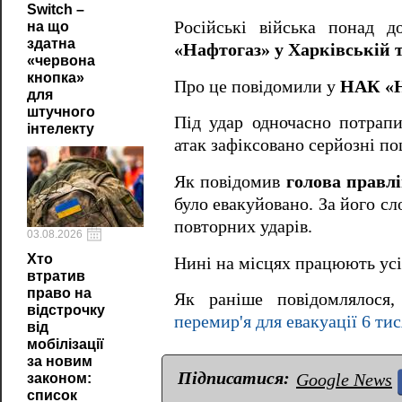
Switch –
Російські війська понад 
на що
здатна
«Нафтогаз» у Харківській 
«червона
кнопка»
Про це повідомили у
НАК «Н
для
штучного
Під удар одночасно потрапи
інтелекту
атак зафіксовано серйозні п
Як повідомив
голова правл
було евакуйовано. За його с
повторних ударів.
03.08.2026
Хто
Нині на місцях працюють ус
втратив
право на
Як раніше повідомлялося
відстрочку
перемир'я для евакуації 6 тис
від
мобілізації
за новим
Підписатися:
Google News
законом:
список