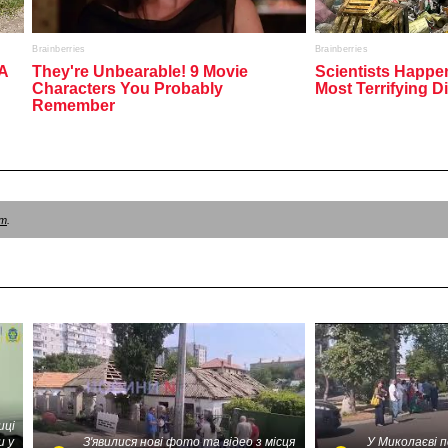
am
.
иці
и у
З'явилися нові фото та відео з місця
У Миколаєві 