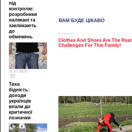
під
контролю:
розробники
налякані та
закликають
до
обмежень
31.07.2026
Тиха
бідність:
доходи
українців
впали до
критичної
позначки