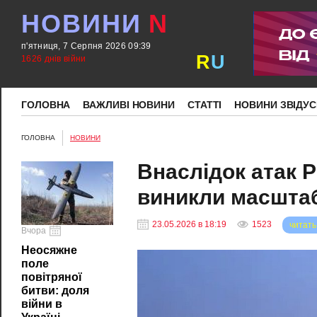
НОВИНИ
N
п'ятниця, 7 Серпня 2026 09:39
R
U
1626 днів війни
ГОЛОВНА
ВАЖЛИВІ НОВИНИ
СТАТТІ
НОВИНИ ЗВІДУС
ГОЛОВНА
НОВИНИ
Внаслідок атак 
виникли масштаб
23.05.2026 в 18:19
1523
читать
Вчора
Неосяжне
поле
повітряної
битви: доля
війни в