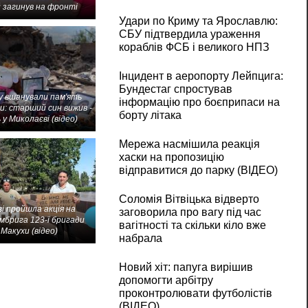
 загинув на фронті
Удари по Криму та Ярославлю:
СБУ підтвердила ураження
кораблів ФСБ і великого НПЗ
Інцидент в аеропорту Лейпцига:
Бундестаг спростував
 вшанували пам'ять
інформацію про боєприпаси на
и: старший син вижив -
борту літака
 у Миколаєві (відео)
Мережа насмішила реакція
хаски на пропозицію
відправитися до парку (ВІДЕО)
Соломія Вітвіцька відверто
і пройшла акція на
заговорила про вагу під час
мбрига 123-ї бригади
вагітності та скільки кіло вже
Макухи (відео)
набрала
Новий хіт: папуга вирішив
допомогти арбітру
проконтролювати футболістів
(ВІДЕО)