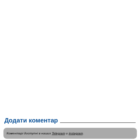
Додати коментар
Коментарі доступні в наших
Telegram
и
instagram
.