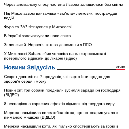
Через аномальну спеку частина Львова залишилася без світла
Під Миколаєвом вантажівка «зім'яла» легковик: постраждав
водій
Фура та ЗАЗ зіткнулися у Миколаєві
В Україні започаткували нове свято
Зеленський: Норвегія готова допомогти з ППО
У Миколаєві Subaru збив чоловіка на електросамокаті:
потерпілого відвезли до лікарні (відео)
Новини Звідусіль
АРХІВ
Секрет довголіття: 7 продуктів, які варто їсти щодня для
здоров’я серця і мозку
Новий хіт: три собаки поєднали зусилля заради їжі господаря
(ВІДЕО)
8 несподівано корисних ефектів відмови від твердого сиру
Мережа насмішила велелюбна кішка, що потоваришувала з
пійманою мишкою (ВІДЕО)
Мережа насмішили коти, які пильно спостерігають за грою в