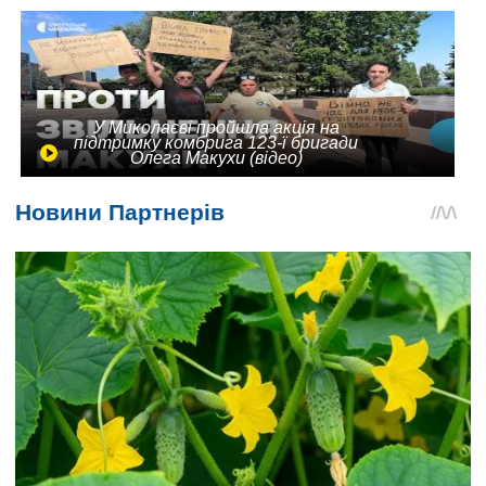
У Миколаєві пройшла акція на
підтримку комбрига 123-ї бригади
Олега Макухи (відео)