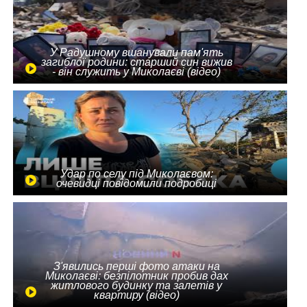
У Радушному вшанували пам'ять
загиблої родини: старший син вижив
- він служить у Миколаєві (відео)
Удар по селу під Миколаєвом:
очевидці повідомили подробиці
З'явились перші фото атаки на
Миколаєві: безпілотник пробив дах
житлового будинку та залетів у
квартиру (відео)