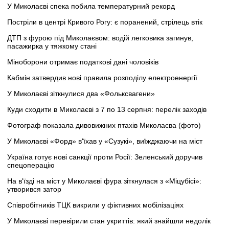
У Миколаєві спека побила температурний рекорд
Постріли в центрі Кривого Рогу: є поранений, стрілець втік
ДТП з фурою під Миколаєвом: водій легковика загинув,
пасажирка у тяжкому стані
Міноборони отримає податкові дані чоловіків
Кабмін затвердив нові правила розподілу електроенергії
У Миколаєві зіткнулися два «Фольксвагени»
Куди сходити в Миколаєві з 7 по 13 серпня: перелік заходів
Фотограф показала дивовижних птахів Миколаєва (фото)
У Миколаєві «Форд» в'їхав у «Сузукі», виїжджаючи на міст
Україна готує нові санкції проти Росії: Зеленський доручив
спецоперацію
На в'їзді на міст у Миколаєві фура зіткнулася з «Міцубісі»:
утворився затор
Співробітників ТЦК викрили у фіктивних мобілізаціях
У Миколаєві перевірили стан укриттів: який знайшли недолік