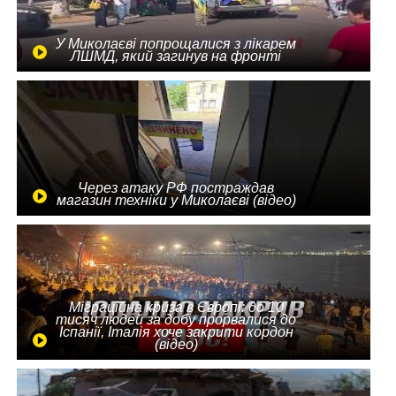
У Миколаєві попрощалися з лікарем
ЛШМД, який загинув на фронті
Через атаку РФ постраждав
магазин техніки у Миколаєві (відео)
Міграційна криза в Європі: до 10
тисяч людей за добу прорвалися до
Іспанії, Італія хоче закрити кордон
(відео)