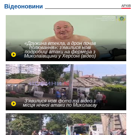
Відеоновини
АРХІВ
«Дружина втекла, а дрон почав
полювання»: з'явилися нові
подробиці атаки на фермера з
Миколаївщини у Херсоні (відео)
З'явилися нові фото та відео з
місця нічної атаки по Миколаєву