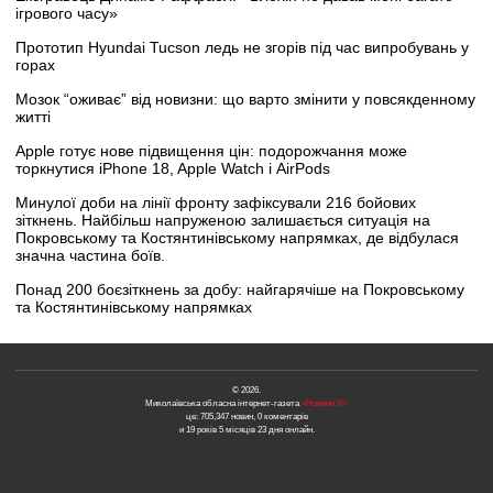
ігрового часу»
Прототип Hyundai Tucson ледь не згорів під час випробувань у
горах
Мозок “оживає” від новизни: що варто змінити у повсякденному
житті
Apple готує нове підвищення цін: подорожчання може
торкнутися iPhone 18, Apple Watch і AirPods
Минулої доби на лінії фронту зафіксували 216 бойових
зіткнень. Найбільш напруженою залишається ситуація на
Покровському та Костянтинівському напрямках, де відбулася
значна частина боїв.
Понад 200 боєзіткнень за добу: найгарячіше на Покровському
та Костянтинівському напрямках
© 2026.
Миколаївська обласна інтернет-газета
«Новини N»
це: 705,347 новин, 0 коментарів
и 19 років 5 місяців 23 дня онлайн.