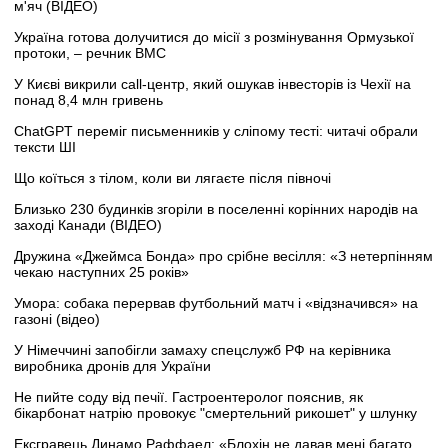
м'яч (ВІДЕО)
Україна готова долучитися до місії з розмінування Ормузької
протоки, – речник ВМС
У Києві викрили call-центр, який ошукав інвесторів із Чехії на
понад 8,4 млн гривень
ChatGPT переміг письменників у сліпому тесті: читачі обрали
тексти ШІ
Що коїться з тілом, коли ви лягаєте після півночі
Близько 230 будинків згоріли в поселенні корінних народів на
заході Канади (ВІДЕО)
Дружина «Джеймса Бонда» про срібне весілля: «З нетерпінням
чекаю наступних 25 років»
Умора: собака перервав футбольний матч і «відзначився» на
газоні (відео)
У Німеччині запобігли замаху спецслужб РФ на керівника
виробника дронів для України
Не пийте соду від печії. Гастроентеролог пояснив, як
бікарбонат натрію провокує "смертельний рикошет" у шлунку
Ексгравець Динамо Раффаел: «Блохін не давав мені багато