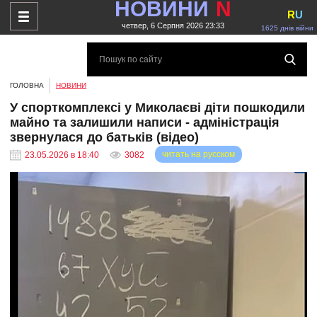
НОВИНИ
N
R
U
четвер, 6 Серпня 2026 23:33
1625 днів війни
ГОЛОВНА
НОВИНИ
У спорткомплексі у Миколаєві діти пошкодили
майно та залишили написи - адміністрація
звернулася до батьків (відео)
читать на русском
23.05.2026 в 18:40
3082