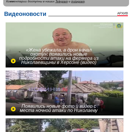
Комментарии доступны в наших
Telegram
и
instagram
.
Видеоновости
АРХИВ
«Жена убежала, а дрон начал
охоту»: появились новые
подробности атаки на фермера из
Николаевщины в Херсоне (видео)
Появились новые фото и видео с
места ночной атаки по Николаеву