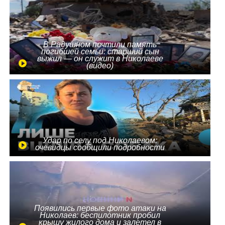
В Радушном почтили память
погибшей семьи: старший сын
выжил — он служит в Николаеве
(видео)
Удар по селу под Николаевом:
очевидцы сообщили подробности
Появились первые фото атаки на
Николаев: беспилотник пробил
крышу жилого дома и залетел в