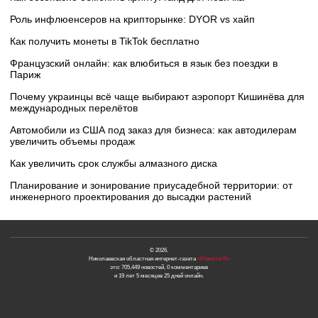
Роль инфлюенсеров на крипторынке: DYOR vs хайп
Как получить монеты в TikTok бесплатно
Французский онлайн: как влюбиться в язык без поездки в
Париж
Почему украинцы всё чаще выбирают аэропорт Кишинёва для
международных перелётов
Автомобили из США под заказ для бизнеса: как автодилерам
увеличить объемы продаж
Как увеличить срок службы алмазного диска
Планирование и зонирование приусадебной территории: от
инженерного проектирования до высадки растений
© 2026.
Николаевская областная интернет-газета
«Новости N»
это: 705,449 новостей, 0 комментариев
и 19 лет 5 месяцев 25 дней онлайн.