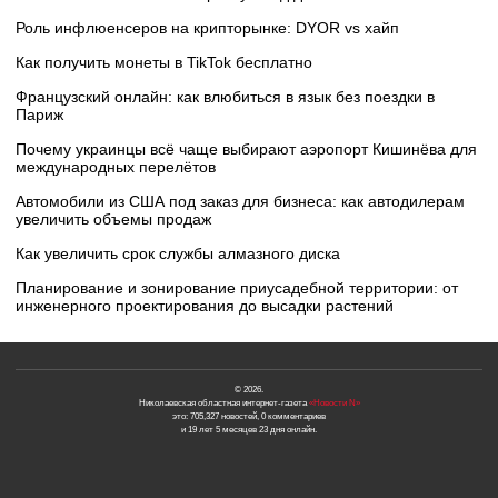
Роль инфлюенсеров на крипторынке: DYOR vs хайп
Как получить монеты в TikTok бесплатно
Французский онлайн: как влюбиться в язык без поездки в
Париж
Почему украинцы всё чаще выбирают аэропорт Кишинёва для
международных перелётов
Автомобили из США под заказ для бизнеса: как автодилерам
увеличить объемы продаж
Как увеличить срок службы алмазного диска
Планирование и зонирование приусадебной территории: от
инженерного проектирования до высадки растений
© 2026.
Николаевская областная интернет-газета
«Новости N»
это: 705,327 новостей, 0 комментариев
и 19 лет 5 месяцев 23 дня онлайн.