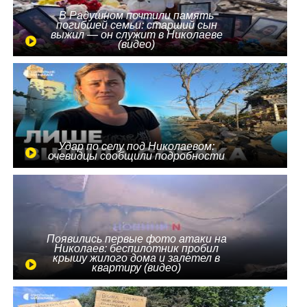
В Радушном почтили память
погибшей семьи: старший сын
выжил — он служит в Николаеве
(видео)
Удар по селу под Николаевом:
очевидцы сообщили подробности
Появились первые фото атаки на
Николаев: беспилотник пробил
крышу жилого дома и залетел в
квартиру (видео)