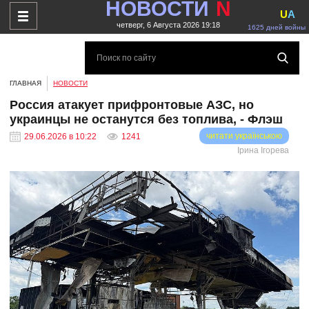
НОВОСТИ
N
U
A
четверг, 6 Августа 2026 19:18
1625 дней войны
ГЛАВНАЯ
НОВОСТИ
Россия атакует прифронтовые АЗС, но
украинцы не останутся без топлива, - Флэш
читати українською
29.06.2026 в 10:22
1241
Ірина Ігорева