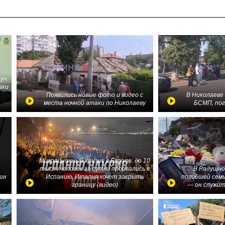
у»:
аки
в
Появились новые фото и видео с
В Николаеве
места ночной атаки по Николаеву
БСМП, по
Миграционный кризис в Европе: до 10
тысяч человек за сутки прорвались в
В Радушно
ин
Испанию, Италия хочет закрыть
погибшей семь
границу (видео)
— он служит