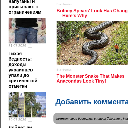
напуганы и
призывают к
ограничениям
31.07.2026
Тихая
бедность:
доходы
украинцев
упали до
критической
отметки
Добавить коммент
Комментарии доступны в наших
Telegram
и
ins
30.07.2026
Дойдет ли