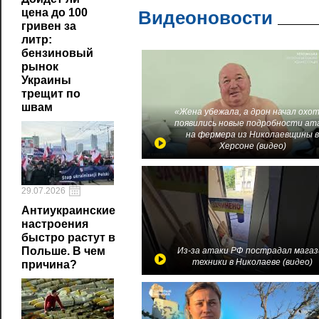
цена до 100
Видеоновости
гривен за
литр:
бензиновый
рынок
Украины
трещит по
швам
«Жена убежала, а дрон начал охот
появились новые подробности ат
на фермера из Николаевщины 
Херсоне (видео)
29.07.2026
Антиукраинские
настроения
быстро растут в
Польше. В чем
Из-за атаки РФ пострадал магаз
техники в Николаеве (видео)
причина?