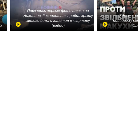
Появились первые фото атаки на
Николаев: беспилотник пробил крышу
В Николае
жилого дома и залетел в квартиру
поддержку ко
и
(видео)
Ол