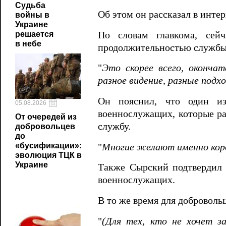
Судьба
Об этом он рассказал в инте
войны в
Украине
По словам главкома, сейч
решается
в небе
продолжительностью службы
"
Это скорее всего, оконча
разное видение, разные подх
Он пояснил, что один из
05.08.2026
военнослужащих, которые ран
От очередей из
службу.
добровольцев
до
«бусификации»:
"
Многие желают именно кор
эволюция ТЦК в
Украине
Также Сырский подтвердил 
военнослужащих.
В то же время для доброволь
"
(Для тех, кто не хочет з