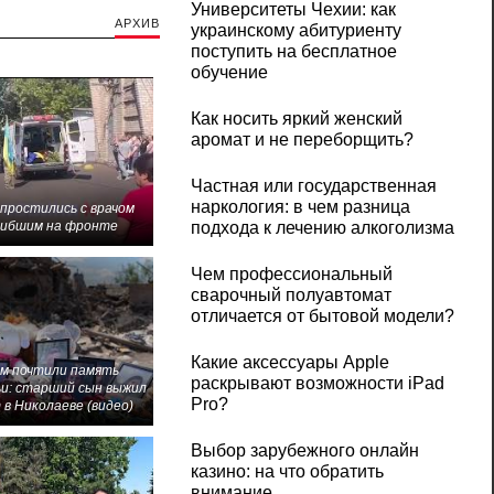
Университеты Чехии: как
АРХИВ
украинскому абитуриенту
поступить на бесплатное
обучение
Как носить яркий женский
аромат и не переборщить?
Частная или государственная
наркология: в чем разница
 простились с врачом
гибшим на фронте
подхода к лечению алкоголизма
Чем профессиональный
сварочный полуавтомат
отличается от бытовой модели?
Какие аксессуары Apple
м почтили память
раскрывают возможности iPad
и: старший сын выжил
Pro?
 в Николаеве (видео)
Выбор зарубежного онлайн
казино: на что обратить
внимание