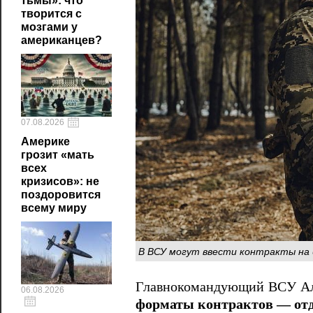
тьмы»: что
творится с
мозгами у
американцев?
07.08.2026
Америке
грозит «мать
всех
кризисов»: не
поздоровится
всему миру
В ВСУ могут ввести контракты на 6
Главнокомандующий ВСУ Ал
06.08.2026
форматы контрактов — отд