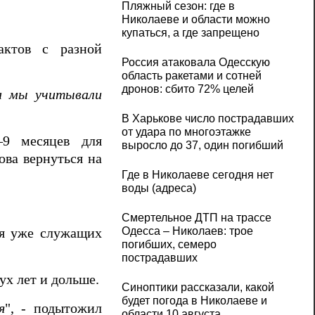
Пляжный сезон: где в
Николаеве и области можно
купаться, а где запрещено
рактов с разной
Россия атаковала Одесскую
область ракетами и сотней
дронов: сбито 72% целей
 а мы учитывали
В Харькове число пострадавших
от удара по многоэтажке
–9 месяцев для
выросло до 37, один погибший
ова вернуться на
Где в Николаеве сегодня нет
воды (адреса)
Смертельное ДТП на трассе
Одесса – Николаев: трое
ля уже служащих
погибших, семеро
пострадавших
ух лет и дольше.
Синоптики рассказали, какой
будет погода в Николаеве и
я
", - подытожил
области 10 августа