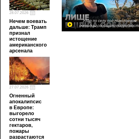
28.07.2026
Удар по селу под Николаевом:
Нечем воевать
очевидцы сообщили подробност
дальше: Трамп
признал
истощение
американского
арсенала
27.07.2026
Огненный
апокалипсис
в Европе:
выгорело
сотни тысяч
гектаров,
пожары
разрастаются