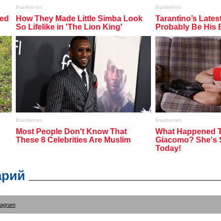
арий
tagram
.