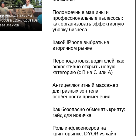
Поломоечные машины и
ве прошла акция в
профессиональные пылесосы:
мбрига 123-й бригады
как организовать эффективную
ега Макухи
уборку бизнеса
Какой iPhone выбрать на
вторичном рынке
Переподготовка водителей: как
эффективно открыть новую
категорию (с B на C или А)
Антицеллюлитный массажер
для разных зон тела:
особенности применения
Как безопасно обменять крипту:
гайд для новичка
Роль инфлюенсеров на
крипторынке: DYOR vs хайп