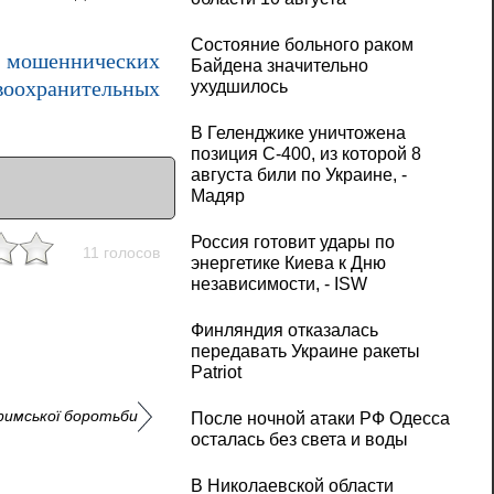
Состояние больного раком
а мошеннических
Байдена значительно
ухудшилось
авоохранительных
В Геленджике уничтожена
позиция С-400, из которой 8
августа били по Украине, -
Мадяр
Россия готовит удары по
11 голосов
энергетике Киева к Дню
независимости, - ISW
Финляндия отказалась
передавать Украине ракеты
Patriot
-римської боротьби
После ночной атаки РФ Одесса
осталась без света и воды
В Николаевской области