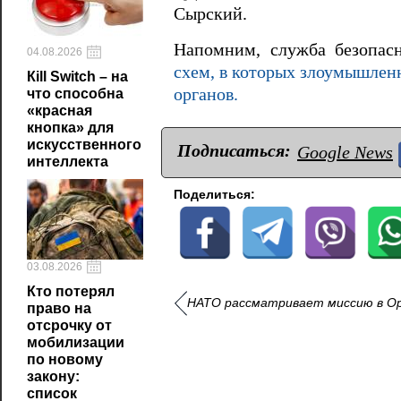
Сырский.
Напомним, служба безопас
04.08.2026
схем, в которых злоумышлен
Кill Switch – на
органов.
что способна
«красная
кнопка» для
искусственного
Подписаться:
Google News
интеллекта
Поделиться:
03.08.2026
Кто потерял
НАТО рассматривает миссию в Ор
право на
отсрочку от
мобилизации
по новому
закону:
список