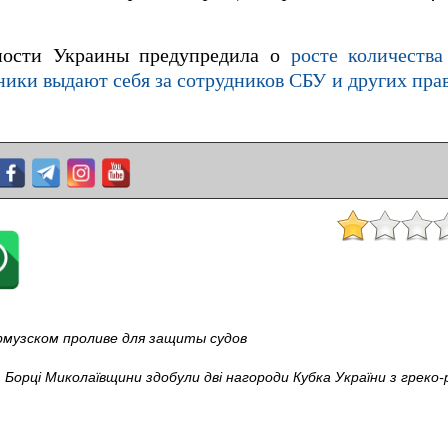
ности Украины предупредила о
росте количеств
ники выдают себя за сотрудников СБУ и других пр
музском проливе для защиты судов
Борці Миколаївщини здобули дві нагороди Кубка України з греко