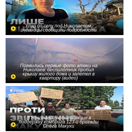
Удар по селу под Николаевом:
очевидцы сообщили подробности
Появились первые фото атаки на
Николаев: беспилотник пробил
крышу жилого дома и залетел в
квартиру (видео)
В Николаеве прошла акция в
поддержку комбрига 123-й бригады
Олега Макухи