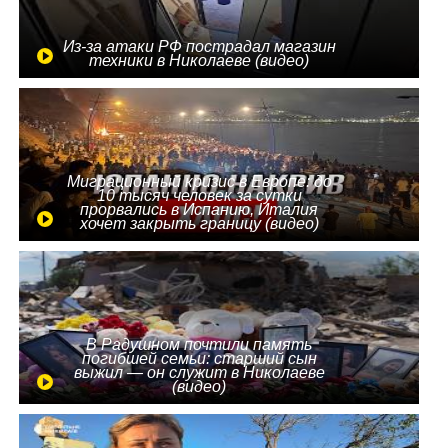
Из-за атаки РФ пострадал магазин
техники в Николаеве (видео)
Миграционный кризис в Европе: до
10 тысяч человек за сутки
прорвались в Испанию, Италия
хочет закрыть границу (видео)
В Радушном почтили память
погибшей семьи: старший сын
выжил — он служит в Николаеве
(видео)